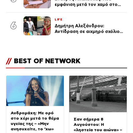
εμφάνιση μετά τον χαμό στο
«Πρωινό» (Φωτογραφία)
LIFE
6
Δημήτρη Αλεξάνδρου:
Αντίδραση σε αιχμηρό σχόλιο
για την Τούνη με αφορμή το
μεγάλωμα του Πάρη
//
BEST OF NETWORK
Ανδρομάχη: Με ορό
στο χέρι μετά το θέμα
Σαν σήμερα 8
υγείας της – «Μην
Αυγούστου: Η
ανησυχείτε, το ‘χω»
«ληστεία του αιώνα» –