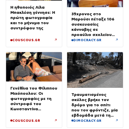
Η ηθοποιός Λίλα
Μπακλέση γέννησε: Η
35χρονος στο
πρώτη φωτογραφία
Μαρούσι πέταξε 106
και το μήνυμα του
συσκευασίες
συντρόφου της
κάνναβης σε
προαύλιο σχολείου
και έφυγε μόλις είδε
↗
↗
COUSCOUS.GR
DIMOCRACY.GR
τη ΔΙ.ΑΣ.
Γενέθλια του Φίλιππου
Μιχόπουλου: Οι
Τραυματισμένος
φωτογραφίες με τη
σκύλος βρήκε τον
σύντροφό του
δρόμο για το σπίτι
Κωνσταντίνα
που τον φρόντιζε, μία
Ευρυπίδου και το
εβδομάδα μετά τη
δημόσιο «Σ’ αγαπώ»
φωτιά στο Πόρτο
↗
↗
COUSCOUS.GR
DIMOCRACY.GR
Γερμενό