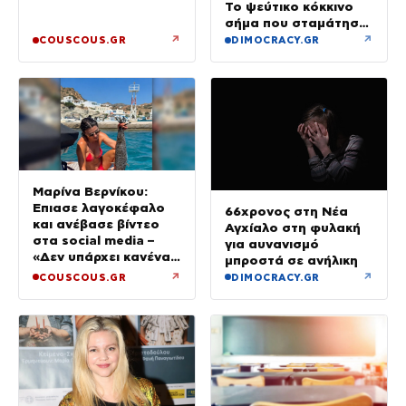
Το ψεύτικο κόκκινο
σήμα που σταμάτησε
τρένο με 2,6 εκατ.
↗
↗
COUSCOUS.GR
DIMOCRACY.GR
λίρες
Μαρίνα Βερνίκου:
Έπιασε λαγοκέφαλο
66χρονος στη Νέα
και ανέβασε βίντεο
Αγχίαλο στη φυλακή
στα social media –
για αυνανισμό
«Δεν υπάρχει κανένας
μπροστά σε ανήλικη
λόγος να φοβόμαστε»
↗
↗
COUSCOUS.GR
DIMOCRACY.GR