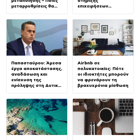
μεταποίησης – Ποιες
στήριξης
μεταρρυθμίσεις θα
επιχειρήσεων
δώσουν νέα ώθηση
Σαμοθράκης
στην Οικονομία
Παπασταύρου: Άμεσα
Airbnb σε
έργα αποκατάστασης,
πολυκατοικίες: Πότε
αναδάσωση και
οι ιδιοκτήτες μπορούν
ενίσχυση της
να φρενάρουν τη
πρόληψης στη Δυτική
βραχυχρόνια μίσθωση
Αττική