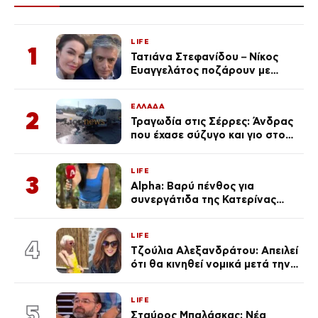
LIFE
1
Τατιάνα Στεφανίδου – Νίκος
Ευαγγελάτος ποζάρουν με
μαγιό σε παραλία στην
Κεφαλονιά
ΕΛΛΑΔΑ
2
Τραγωδία στις Σέρρες: Άνδρας
που έχασε σύζυγο και γιο στο
τροχαίο λέει «Τα έχασα όλα, κάτι
με τράβαγε στην καρδιά μου»
LIFE
3
Alpha: Βαρύ πένθος για
συνεργάτιδα της Κατερίνας
Καινούργιου – «Κουράστηκες
πολύ… Απόψε είσαι στα χέρια
LIFE
του Θεού»
4
Τζούλια Αλεξανδράτου: Απειλεί
ότι θα κινηθεί νομικά μετά την
ανάρτηση της Δημουλίδου
LIFE
5
Σταύρος Μπαλάσκας: Νέα