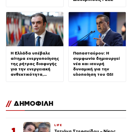
Η Ελλάδα υπέβαλε
Παπασταύρου: Η
αίτημα ενεργοποίησης
συμφωνία δημιουργεί
της ρήτρας διαφυγής
νέα και ισχυρή
για την ενεργειακή
δυναμική για την
ανθεκτικότητα,
υλοποίηση του GSI
επενδύσεις άνω του 1
δισ. ευρώ έως το
2028
//
ΔΗΜΟΦΙΛΗ
LIFE
1
Τατιάνα Στεφανίδου – Νίκος