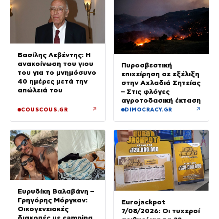
Βασίλης Λεβέντης: Η
ανακοίνωση του γιου
Πυροσβεστική
του για το μνημόσυνο
επιχείρηση σε εξέλιξη
40 ημέρες μετά την
στην Αχλαδιά Σητείας
απώλειά του
– Στις φλόγες
αγροτοδασική έκταση
↗
↗
COUSCOUS.GR
DIMOCRACY.GR
Ευρυδίκη Βαλαβάνη –
Γρηγόρης Μόργκαν:
Eurojackpot
Οικογενειακές
7/08/2026: Οι τυχεροί
διακοπές με camping