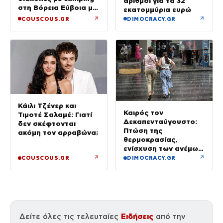
αριθμοί για τα 32
στη Βόρεια Εύβοια με
εκατομμύρια ευρώ
τον ενός έτους γιο
↗
↗
COUSCOUS.GR
DIMOCRACY.GR
τους
Κάιλι Τζένερ και
Καιρός τον
Τιμοτέ Σαλαμέ: Γιατί
Δεκαπενταύγουστο:
δεν σκέφτονται
Πτώση της
ακόμη τον αρραβώνα;
θερμοκρασίας,
ενίσχυση των ανέμων
και καταιγίδες όπου
↗
↗
COUSCOUS.GR
DIMOCRACY.GR
θα εκδηλωθούν
Ειδήσεις
Δείτε όλες τις τελευταίες
από την