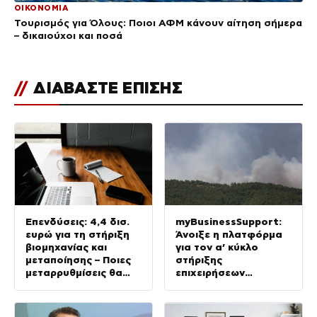
ΟΙΚΟΝΟΜΙΑ
Τουρισμός για Όλους: Ποιοι ΑΦΜ κάνουν αίτηση σήμερα
– δικαιούχοι και ποσά
//
ΔΙΑΒΑΣΤΕ ΕΠΙΣΗΣ
Επενδύσεις: 4,4 δισ.
myBusinessSupport:
ευρώ για τη στήριξη
Άνοιξε η πλατφόρμα
βιομηχανίας και
για τον α’ κύκλο
μεταποίησης – Ποιες
στήριξης
μεταρρυθμίσεις θα
επιχειρήσεων
δώσουν νέα ώθηση
Σαμοθράκης
στην Οικονομία