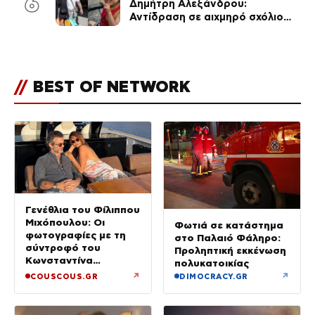
6
Δημήτρη Αλεξάνδρου:
Αντίδραση σε αιχμηρό σχόλιο
για την Τούνη με αφορμή το
μεγάλωμα του Πάρη
//
BEST OF NETWORK
Γενέθλια του Φίλιππου
Μιχόπουλου: Οι
Φωτιά σε κατάστημα
φωτογραφίες με τη
στο Παλαιό Φάληρο:
σύντροφό του
Προληπτική εκκένωση
Κωνσταντίνα
πολυκατοικίας
Ευρυπίδου και το
↗
↗
COUSCOUS.GR
DIMOCRACY.GR
δημόσιο «Σ’ αγαπώ»