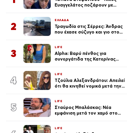
Ευαγγελάτος ποζάρουν με
μαγιό σε παραλία στην
Κεφαλονιά
ΕΛΛΑΔΑ
2
Τραγωδία στις Σέρρες: Άνδρας
που έχασε σύζυγο και γιο στο
τροχαίο λέει «Τα έχασα όλα, κάτι
με τράβαγε στην καρδιά μου»
LIFE
3
Alpha: Βαρύ πένθος για
συνεργάτιδα της Κατερίνας
Καινούργιου – «Κουράστηκες
πολύ… Απόψε είσαι στα χέρια
LIFE
του Θεού»
4
Τζούλια Αλεξανδράτου: Απειλεί
ότι θα κινηθεί νομικά μετά την
ανάρτηση της Δημουλίδου
LIFE
5
Σταύρος Μπαλάσκας: Νέα
εμφάνιση μετά τον χαμό στο
«Πρωινό» (Φωτογραφία)
LIFE