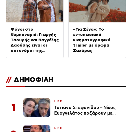
Φόνοι στο
«Για Σένα»: Το
Καμπαναριό: Γιωργής
εντυπωσιακό
Τσουρής και Βαγγέλης
κινηματογραφικό
Δαούσης είναι οι
trailer με άρωμα
αστυνόμοι της
Σαχάρας
συμφοράς
//
ΔΗΜΟΦΙΛΗ
LIFE
1
Τατιάνα Στεφανίδου – Νίκος
Ευαγγελάτος ποζάρουν με
μαγιό σε παραλία στην
Κεφαλονιά
LIFE