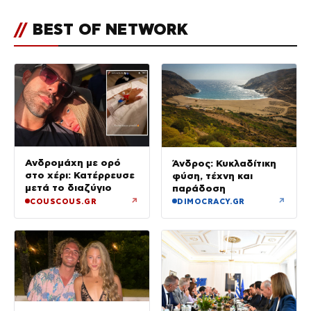
//
BEST OF NETWORK
Ανδρομάχη με ορό
Άνδρος: Κυκλαδίτικη
στο χέρι: Κατέρρευσε
φύση, τέχνη και
μετά το διαζύγιο
παράδοση
↗
↗
COUSCOUS.GR
DIMOCRACY.GR