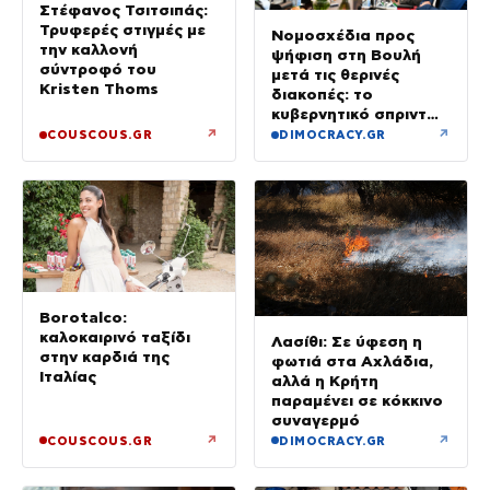
Στέφανος Τσιτσιπάς:
Τρυφερές στιγμές με
Νομοσχέδια προς
την καλλονή
ψήφιση στη Βουλή
σύντροφό του
μετά τις θερινές
Kristen Thoms
διακοπές: το
κυβερνητικό σπριντ
μετά τον
↗
↗
COUSCOUS.GR
DIMOCRACY.GR
Δεκαπενταύγουστο
Borotalco:
καλοκαιρινό ταξίδι
Λασίθι: Σε ύφεση η
στην καρδιά της
φωτιά στα Αχλάδια,
Ιταλίας
αλλά η Κρήτη
παραμένει σε κόκκινο
συναγερμό
↗
↗
COUSCOUS.GR
DIMOCRACY.GR