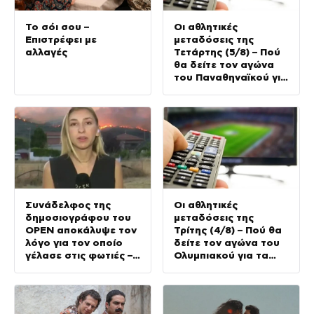
Το σόι σου –
Οι αθλητικές
Επιστρέφει με
μεταδόσεις της
αλλαγές
Τετάρτης (5/8) – Πού
θα δείτε τον αγώνα
του Παναθηναϊκού για
τα προκριματικά του
Conference League
Συνάδελφος της
Οι αθλητικές
δημοσιογράφου του
μεταδόσεις της
OPEN αποκάλυψε τον
Τρίτης (4/8) – Πού θα
λόγο για τον οποίο
δείτε τον αγώνα του
γέλασε στις φωτιές –
Ολυμπιακού για τα
Την στηρίζουν και οι
προκριματικά του
πυροσβέστες
Champions League