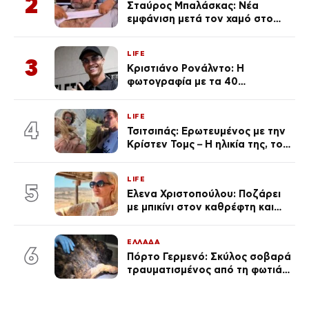
2
Σταύρος Μπαλάσκας: Νέα
εμφάνιση μετά τον χαμό στο
«Πρωινό» (Φωτογραφία)
LIFE
3
Κριστιάνο Ρονάλντο: Η
φωτογραφία με τα 40
πανάκριβα αυτοκίνητα στο
γκαράζ του ξεπέρασε τα 20,7
LIFE
εκ. likes
4
Τσιτσιπάς: Ερωτευμένος με την
Κρίστεν Τομς – Η ηλικία της, το
άγνωστο παρελθόν της και το
μεγάλο της πάθος
LIFE
5
Έλενα Χριστοπούλου: Ποζάρει
με μπικίνι στον καθρέφτη και
εντυπωσιάζει – «Χάνουμε
τουλάχιστον 25 κιλά η
ΕΛΛΑΔΑ
καθεμία…» (Βίντεο)
6
Πόρτο Γερμενό: Σκύλος σοβαρά
τραυματισμένος από τη φωτιά
επέστρεψε στο σπίτι που τον
φρόντιζαν