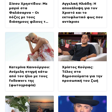
Σίσσυ Χρηστίδου: Με
Αγγελική Ηλιάδη: Η
μαγιό στα
αποκάλυψη για τον
Φαλάσαρνα – Οι
Χριστό και το
πόζες με τους
εκτυφλωτικό φως που
διάσημους φίλους της
αντίκρισε
(φωτογραφίες &
βίντεο)
Κατερίνα Καινούργιου:
Χρίστος Κούγιας:
Ανέμελη στιγμή κάτω
Τέλος στα
από τον ήλιο με τους
δημοσιεύματα για την
followers της
προσωπική του ζωή
(φωτογραφία)