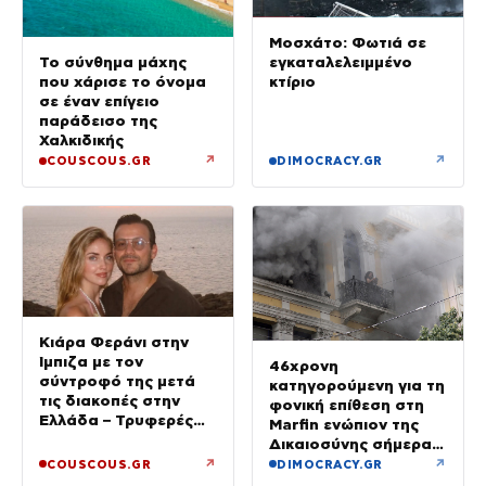
Μοσχάτο: Φωτιά σε
εγκαταλελειμμένο
Το σύνθημα μάχης
κτίριο
που χάρισε το όνομα
σε έναν επίγειο
παράδεισο της
Χαλκιδικής
↗
↗
COUSCOUS.GR
DIMOCRACY.GR
Κιάρα Φεράνι στην
Ίμπιζα με τον
46χρονη
σύντροφό της μετά
κατηγορούμενη για τη
τις διακοπές στην
φονική επίθεση στη
Ελλάδα – Τρυφερές
Marfin ενώπιον της
στιγμές στην παραλία
Δικαιοσύνης σήμερα –
Τα στοιχεία που την
↗
↗
COUSCOUS.GR
DIMOCRACY.GR
«πρόδωσαν» και οι