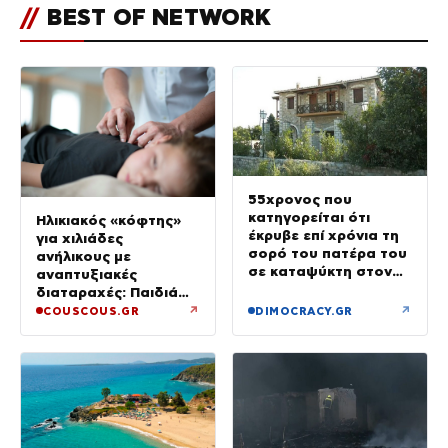
//
BEST OF NETWORK
55χρονος που
κατηγορείται ότι
Ηλικιακός «κόφτης»
έκρυβε επί χρόνια τη
για χιλιάδες
σορό του πατέρα του
ανήλικους με
σε καταψύκτη στον
αναπτυξιακές
ανακριτή – Τα πρώτα
διαταραχές: Παιδιά
του λόγια στους
ενός κατώτερου θεού
↗
↗
COUSCOUS.GR
DIMOCRACY.GR
αστυνομικούς