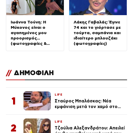
Ιωάννα Τούνη: Η
Λάκης Γαβαλάς: Έγινε
Μύκονος είναι ο
74 και το γιόρτασε με
αγαπημένος μου
τούρτα, σαμπάνια και
προορισμός…
ιδιαίτερο μπλουζάκι
(φωτογραφίες &
(φωτογραφίες)
Βίντεο)
//
ΔΗΜΟΦΙΛΗ
LIFE
1
Σταύρος Μπαλάσκας: Νέα
εμφάνιση μετά τον χαμό στο
«Πρωινό» (Φωτογραφία)
LIFE
2
Τζούλια Αλεξανδράτου: Απειλεί