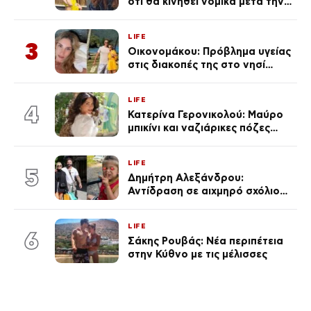
ότι θα κινηθεί νομικά μετά την
ανάρτηση της Δημουλίδου
LIFE
3
Οικονομάκου: Πρόβλημα υγείας
στις διακοπές της στο νησί
Μπόρα Μπόρα – «Έσκασε όλη η
κούραση του χειμώνα»
LIFE
4
Κατερίνα Γερονικολού: Μαύρο
μπικίνι και ναζιάρικες πόζες
(φωτογραφίες)
LIFE
5
Δημήτρη Αλεξάνδρου:
Αντίδραση σε αιχμηρό σχόλιο
για την Τούνη με αφορμή το
μεγάλωμα του Πάρη
LIFE
6
Σάκης Ρουβάς: Νέα περιπέτεια
στην Κύθνο με τις μέλισσες