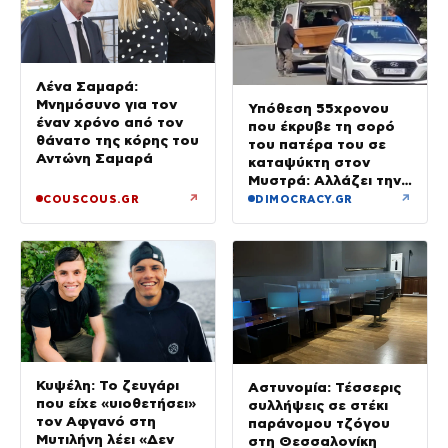
Λένα Σαμαρά:
Μνημόσυνο για τον
Υπόθεση 55χρονου
έναν χρόνο από τον
που έκρυβε τη σορό
θάνατο της κόρης του
του πατέρα του σε
Αντώνη Σαμαρά
καταψύκτη στον
Μυστρά: Αλλάζει την
υπερασπιστική του
↗
↗
COUSCOUS.GR
DIMOCRACY.GR
γραμμή
Κυψέλη: Το ζευγάρι
Αστυνομία: Τέσσερις
που είχε «υιοθετήσει»
συλλήψεις σε στέκι
τον Αφγανό στη
παράνομου τζόγου
Μυτιλήνη λέει «Δεν
στη Θεσσαλονίκη