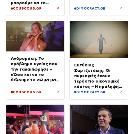
μπορούμε να το
πιστέψουμε»
↗
↗
COUSCOUS.GR
DIMOCRACY.GR
Ανδρομάχη: Το
πρόβλημα υγείας που
Ευτύχιος
την ταλαιπώρησε –
Σαρτζετάκης: Οι
«Όσο και να το
πυρκαγιές έχουν
θέλουμε το σώμα μας
τεράστιο οικονομικό
φωνάζει “όχι”»
κόστος – Η πρόληψη
κοστίζει λιγότερο από
↗
↗
COUSCOUS.GR
DIMOCRACY.GR
την αποκατάσταση