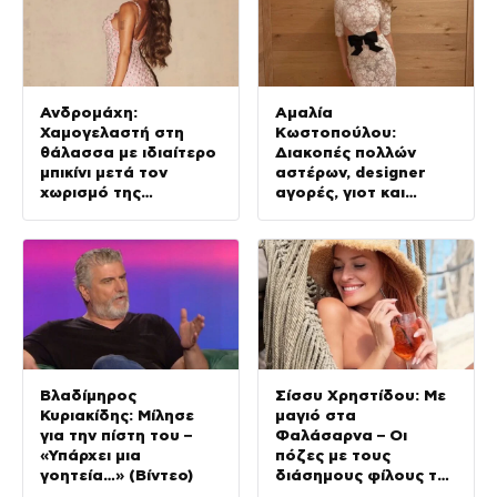
Ανδρομάχη:
Αμαλία
Χαμογελαστή στη
Κωστοπούλου:
θάλασσα με ιδιαίτερο
Διακοπές πολλών
μπικίνι μετά τον
αστέρων, designer
χωρισμό της
αγορές, γιοτ και
(φωτογραφία)
κατακόκκινο μπικίνι
(φωτογραφίες)
Βλαδίμηρος
Σίσσυ Χρηστίδου: Με
Κυριακίδης: Μίλησε
μαγιό στα
για την πίστη του –
Φαλάσαρνα – Οι
«Υπάρχει μια
πόζες με τους
γοητεία…» (Βίντεο)
διάσημους φίλους της
(φωτογραφίες &