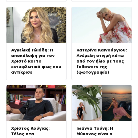
βίντεο)
Αγγελική Ηλιάδη: Η
Κατερίνα Καινούργιου:
αποκάλυψη για τον
Ανέμελη στιγμή κάτω
Χριστό και το
από τον ήλιο με τους
εκτυφλωτικό φως που
followers της
αντίκρισε
(φωτογραφία)
Χρίστος Κούγιας:
Ιωάννα Τούνη: Η
Τέλος στα
Μύκονος είναι ο