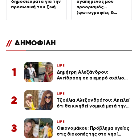
δημοσιεύματα για την
αγαπημένος μου
προσωπική του ζωή
προορισμός…
(φωτογραφίες &
Βίντεο)
//
ΔΗΜΟΦΙΛΗ
LIFE
1
Δημήτρη Αλεξάνδρου:
Αντίδραση σε αιχμηρό σχόλιο
για την Τούνη με αφορμή το
μεγάλωμα του Πάρη
LIFE
2
Τζούλια Αλεξανδράτου: Απειλεί
ότι θα κινηθεί νομικά μετά την
ανάρτηση της Δημουλίδου
LIFE
3
Οικονομάκου: Πρόβλημα υγείας
στις διακοπές της στο νησί