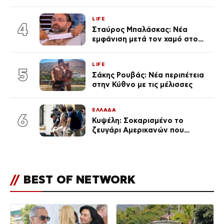
Μπόρα Μπόρα – «Έσκασε όλη η
κούραση του χειμώνα»
LIFE
4
Σταύρος Μπαλάσκας: Νέα
εμφάνιση μετά τον χαμό στο
«Πρωινό» (Φωτογραφία)
LIFE
5
Σάκης Ρουβάς: Νέα περιπέτεια
στην Κύθνο με τις μέλισσες
ΕΛΛΑΔΑ
6
Κυψέλη: Σοκαρισμένο το
ζευγάρι Αμερικανών που
«υιοθέτησε» τον 26χρονο
Αφγανό στη Λέσβο
//
BEST OF NETWORK