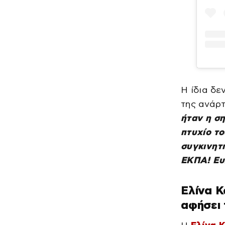
Η ίδια δε
της ανάρ
ήταν η ση
πτυχίο το
συγκινητι
ΕΚΠΑ! Ευχ
Ελίνα 
αφήσει 