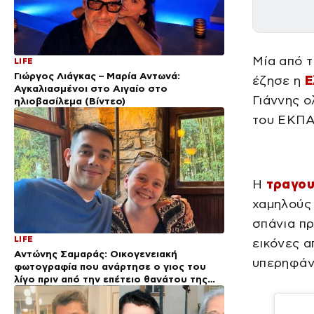
Μία από τ
LIFE
Γιώργος Λιάγκας – Μαρία Αντωνά:
έζησε η
Ε
Αγκαλιασμένοι στο Αιγαίο στο
Γιάννης ο
ηλιοβασίλεμα (Βίντεο)
του ΕΚΠΑ
Η
τραγου
χαμηλούς 
σπάνια πρ
LIFE
εικόνες α
Αντώνης Σαμαράς: Οικογενειακή
υπερηφάνε
φωτογραφία που ανάρτησε ο γιος του
λίγο πριν από την επέτειο θανάτου της
Λένας