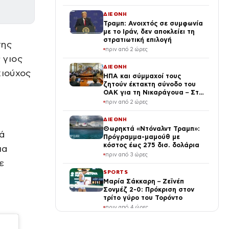
ΔΙΕΘΝΗ
Τραμπ: Ανοιχτός σε συμφωνία
με το Ιράν, δεν αποκλείει τη
στρατιωτική επιλογή
της
πριν από 2 ώρες
 γιος
ΔΙΕΘΝΗ
χιούχος
ΗΠΑ και σύμμαχοί τους
ζητούν έκτακτη σύνοδο του
ΟΑΚ για τη Νικαράγουα – Στο
επίκεντρο η πολιτική του
πριν από 2 ώρες
Ορτέγα
ΔΙΕΘΝΗ
Θωρηκτά «Ντόναλντ Τραμπ»:
ά
Πρόγραμμα-μαμούθ με
κόστος έως 275 δισ. δολάρια
ια
πριν από 3 ώρες
ε
SPORTS
Μαρία Σάκκαρη – Ζεϊνέπ
Σονμέζ 2-0: Πρόκριση στον
τρίτο γύρο του Τορόντο
πριν από 4 ώρες
ΔΙΕΘΝΗ