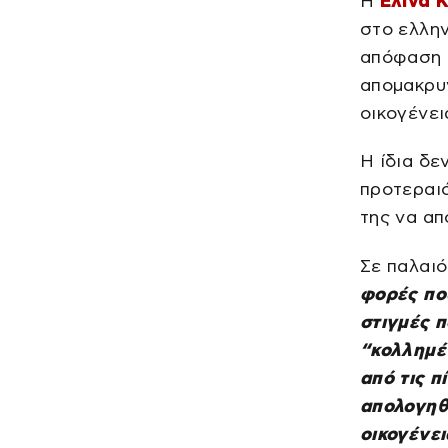
Η
Ελίνα 
στο ελλην
απόφαση 
απομακρυν
οικογένει
Η ίδια δε
προτεραιό
της να απ
Σε παλαιό
φορές πο
στιγμές 
“κολλημέ
από τις π
απολογηθ
οικογένει