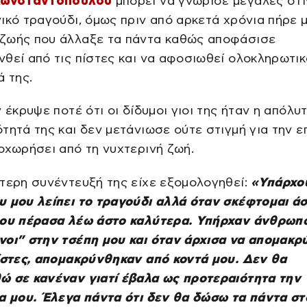
Κωνσταντοπούλου
μπορεί να γνώρισε μεγάλες στ
ικό τραγούδι, όμως πριν από αρκετά χρόνια πήρε μ
ζωής που άλλαξε τα πάντα καθώς αποφάσισε
θεί από τις πίστες και να αφοσιωθεί ολοκληρωτικ
ά της.
ν έκρυψε ποτέ ότι οι δίδυμοι γιοι της ήταν η απόλυ
τητά της και δεν μετάνιωσε ούτε στιγμή για την ε
οχωρήσει από τη νυχτερινή ζωή.
τερη συνέντευξή της είχε εξομολογηθεί:
«Υπάρχο
υ μου λείπει το τραγούδι αλλά όταν σκέφτομαι ά
που πέρασα λέω άστο καλύτερα. Υπήρχαν άνθρωπ
νοι” στην τσέπη μου και όταν άρχισα να απομακρ
ίστες, απομακρύνθηκαν από κοντά μου. Δεν θα
ώ σε κανέναν γιατί έβαλα ως προτεραιότητα την
α μου. Έλεγα πάντα ότι δεν θα δώσω τα πάντα στ