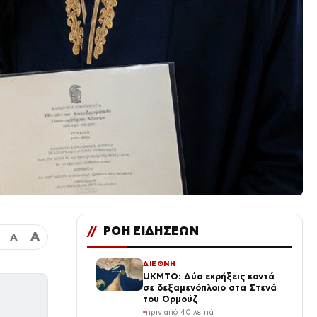
//
ΡΟΗ ΕΙΔΗΣΕΩΝ
Α
Α
ΔΙΕΘΝΗ
UKMTO: Δύο εκρήξεις κοντά
σε δεξαμενόπλοιο στα Στενά
του Ορμούζ
πριν από 40 λεπτά