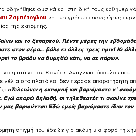
α οδηγήθηκε φυσικά και στη δική τους καθημερινό
συ Ζαμπέτογλου
να περιγράφει πόσες ώρες περν
τίας της εκπομπής.
ίνω και το ξεπαρεού. Πέντε μέρες την εβδομάδα
στε στον αέρα… βάλε κι άλλες τρεις πριν! Κι άλλ
ορεί το βράδυ να θυμηθώ κάτι, να σε πάρω».
ε και η ατάκα του Θανάση Αναγνωστόπουλου που
 γέλια στο πλατό και δεν πέρασε απαρατήρητη α
ές:
«Τελειώνει η εκπομπή και βαριόμαστε ν’ ακούμ
 Εγώ απορώ δηλαδή, οι τηλεθεατές τι ακούνε τρε
 μας βαριούνται; Εδώ εμείς βαριόμαστε ίδιοι τον
μητη στιγμή που έδειξε για ακόμη μία φορά τη χη