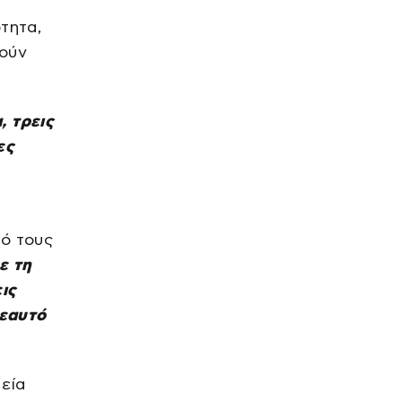
Σαν σήμερα το 1945:
Ναγκασάκι γίνεται στόχος
τητα,
της δεύτερης ατομικής
ούν
βόμβας
πριν από 1 ώρα
ΕΛΛΑΔΑ
Καιρός σήμερα: 39άρια και
ισχυρά μελτέμια έως 8
, τρεις
μποφόρ – Τοπικές καταιγίδες
στα ορεινά
ες
πριν από 1 ώρα
ΔΙΕΘΝΗ
Κίνα: Τυφώνας Dolphin με
ανέμους 162 χλμ/ώρα –
Κλείνουν σχολεία και
τουριστικοί προορισμοί
πό τους
πριν από 1 ώρα
ε τη
ΕΛΛΑΔΑ
Καιρός: 40άρια και 8 μποφόρ,
ις
σε συναγερμό η χώρα για
 εαυτό
φωτιές – Ενισχύονται οι
άνεμοι τις επόμενες ημέρες
πριν από 2 ώρες
ΑΠΟΨΕΙΣ
Ο Μπένος «σφάζεται» με το
μεία
Μαξίμου για τον Έβρο – Από