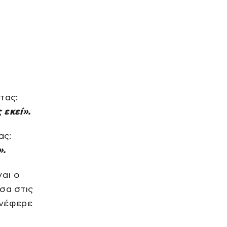
οι κυρώσεις για παραβάσεις
LIFE
Μαριάννα Κιμούλη: Κρυφός
έρωτας της κόρης του
Γιώργου, είναι μαζί 4 χρόνια,
φωτογραφίες του
πριν από 1 ώρα
ΔΙΕΘΝΗ
Θέουτα: Τουλάχιστον 5
ανήλικα κορίτσια κάτω των 14
ετών στο νοσοκομείο με
τας:
ενδείξεις βιασμού
πριν από 1 ώρα
 εκεί».
ΕΛΛΑΔΑ
Τροχαίο Αθηνών – Σουνίου: Ο
ας:
οδηγός παρέσυρε τη μηχανή
των αστυνομικών σε
».
αναστροφή – Στο 401 ΣΝ οι
πριν από 1 ώρα
δύο τραυματίες
LIFE
αι ο
Ελληνική showbiz: Αγαπημένο
ζευγάρι έγινε γονείς για
σα στις
δεύτερη φορά
νέφερε
πριν από 1 ώρα
VIRAL