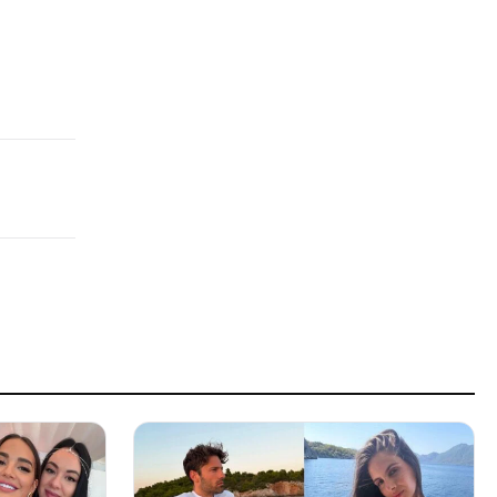
τα 3 δισ. στα 309 εκατ
πριν από 2 ώρες
ΔΙΕΘΝΗ
Φιντάν: Αμυντική συμφωνία
Τουρκίας – Σαουδικής
Αραβίας – Πακιστάν σαν το
«Άρθρο 5» του ΝΑΤΟ
πριν από 2 ώρες
MEDIA
Οι αθλητικές μεταδόσεις της
Κυριακής (9/8) – Πλούσιο
πρόγραμμα με ποδόσφαιρο,
μπάσκετ, τένις
πριν από 2 ώρες
ΕΛΛΑΔΑ
Πάρος: Η απεγνωσμένη
προσπάθεια του barman να
σώσει τον 4χρονο που πνίγηκε
στην πισίνα – Πώς έγινε η
πριν από 2 ώρες
τραγωδία
ΔΙΕΘΝΗ
Φωτιά στην Ινδονησία:
Έκλεισε εθνικό πάρκο, βίντεο
πριν από 3 ώρες