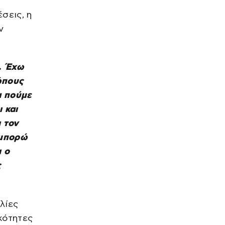
άμυνα απέναντι στα drones
μετά τον εντοπισμό
σεις, η
εκρηκτικών στη Λειψία
πριν από 29 λεπτά
ν
ΕΛΛΑΔΑ
Έξοδος Αυγούστου: Πάνω από
34.000 φεύγουν με πλοία από
Πειραιά – Στο 100% η
. Έχω
πληρότητα στα ΚΤΕΛ
πριν από 34 λεπτά
ώπους
ΔΙΕΘΝΗ
α πούμε
Ινδία: Η σκοτεινή πλευρά των
 και
εξετάσεων πίσω από το
«κίνημα των κατσαρίδων» – Οι
 τον
οικογένειες μαθητών ζητούν
πριν από 49 λεπτά
δικαιοσύνη
 μπορώ
ΕΛΛΑΔΑ
 ο
Γαλάζιες Σημαίες 2026: οι 17
καλύτερες ακτές στην Αττική
ς
πριν από 54 λεπτά
ΕΛΛΑΔΑ
Πινακίδες κυκλοφορίας: Τι
λίες
αλλάζει με λίγα κλικ, τα 3
βήματα για παραγγελίες και
ικότητες
έκδοση – Αυστηροποιούνται
πριν από 1 ώρα