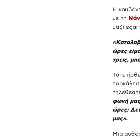
Η κουβέντ
με τη
Νάν
μαζί εξαι
«Καταλαβα
ώρες είμα
τρεις, μπ
Τότε ήρθ
προκάλεσε
τηλεθεατ
φωνή μας.
ώρες; Δεν
μας».
Μια αυθόρ