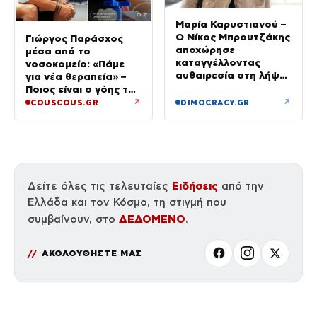
Μαρία Καρυστιανού –
Ο Νίκος Μπρουτζάκης
Γιώργος Παράσχος
αποχώρησε
μέσα από το
καταγγέλλοντας
νοσοκομείο: «Πάμε
αυθαιρεσία στη λήψη
για νέα θεραπεία» –
αποφάσεων: «Ελπίδα
Ποιος είναι ο γόης της
για τη Δημοκρατία»
Μενεγάκη που δίνει
↗
↗
COUSCOUS.GR
DIMOCRACY.GR
μάχη με τον καρκίνο
Ειδήσεις
Δείτε όλες τις τελευταίες
από την
Ελλάδα και τον Κόσμο, τη στιγμή που
ΔΕΔΟΜΕΝΟ
συμβαίνουν, στο
.
ΑΚΟΛΟΥΘΗΣΤΕ ΜΑΣ