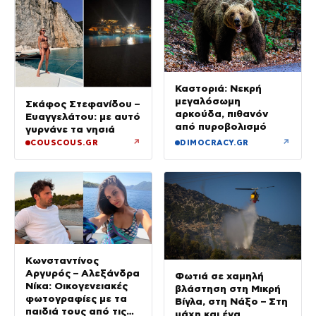
Καστοριά: Νεκρή
μεγαλόσωμη
Σκάφος Στεφανίδου –
αρκούδα, πιθανόν
Ευαγγελάτου: με αυτό
από πυροβολισμό
γυρνάνε τα νησιά
↗
↗
COUSCOUS.GR
DIMOCRACY.GR
Κωνσταντίνος
Αργυρός – Αλεξάνδρα
Φωτιά σε χαμηλή
Νίκα: Οικογενειακές
βλάστηση στη Μικρή
φωτογραφίες με τα
Βίγλα, στη Νάξο – Στη
παιδιά τους από τις
μάχη και ένα