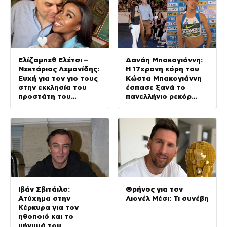
Ελίζαμπεθ Ελέτσι –
Δανάη Μπακογιάννη:
Νεκτάριος Λεμονίδης:
Η 17χρονη κόρη του
Ευχή για τον γιο τους
Κώστα Μπακογιάννη
στην εκκλησία του
έσπασε ξανά το
προστάτη του
πανελλήνιο ρεκόρ
(Φωτογραφίες)
στον στίβο
Ιβάν Σβιτάιλο:
Θρήνος για τον
Ατύχημα στην
Λιονέλ Μέσι: Τι συνέβη
Κέρκυρα για τον
ηθοποιό και το
μήνυμά του