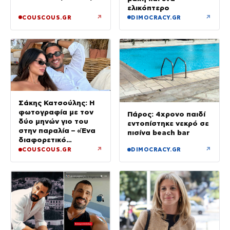
διακοπές με το
ελικόπτερο
σκάφος
↗
↗
COUSCOUS.GR
DIMOCRACY.GR
Σάκης Κατσούλης: Η
φωτογραφία με τον
Πάρος: 4χρονο παιδί
δύο μηνών γιο του
εντοπίστηκε νεκρό σε
στην παραλία – «Ένα
πισίνα beach bar
διαφορετικό
καλοκαίρι»
↗
↗
COUSCOUS.GR
DIMOCRACY.GR