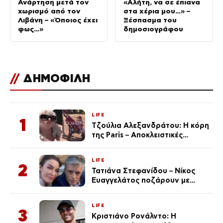
Ανάρτηση μετά τον
«Αλήτη, να σε έπιανα
χωρισμό από τον
στα χέρια μου…» –
Λιβάνη – «Όποιος έχει
Ξέσπασμα του
φως…»
δημοσιογράφου
//
ΔΗΜΟΦΙΛΗ
LIFE
1
Τζούλια Αλεξανδράτου: Η κόρη
της Paris – Αποκλειστικές
φωτογραφίες
LIFE
2
Τατιάνα Στεφανίδου – Νίκος
Ευαγγελάτος ποζάρουν με
μαγιό σε παραλία στην
Κεφαλονιά
LIFE
3
Κριστιάνο Ρονάλντο: Η