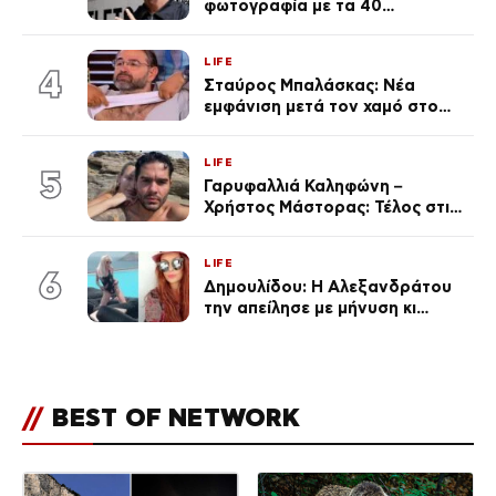
φωτογραφία με τα 40
πανάκριβα αυτοκίνητα στο
γκαράζ του ξεπέρασε τα 20,7
LIFE
εκ. likes
4
Σταύρος Μπαλάσκας: Νέα
εμφάνιση μετά τον χαμό στο
«Πρωινό» (Φωτογραφία)
LIFE
5
Γαρυφαλλιά Καληφώνη –
Χρήστος Μάστορας: Τέλος στις
φήμες χωρισμού, όλη η αλήθεια
για τη σχέση τους
LIFE
6
Δημουλίδου: Η Αλεξανδράτου
την απείλησε με μήνυση κι
εκείνη απαντά – «Δεν σε
αναγνώρισα, όταν κατάλαβα
ποια είσαι σοκαρίστικα»
//
BEST OF NETWORK