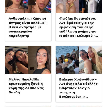
Ανδρομάχη: «Κάποιοι
Φειδίας Παναγιώτου:
άντρες είναι απλά…» –
Αντιδράσεις για την
Η νέα ανάρτηση με
εμφάνισή του στην
συγκεκριμένο
εκδήλωση μνήμης για
παραλήπτη;
Ισαάκ και Σολωμού –
«Άντε και του χρόνου
με βατραχοπέδιλα»
Μελίνα Νικολαΐδη:
Βαλέρια Χοψονίδου –
Ερωτευμένη ξανά η
Αντώνης Βλωτιδέλλης:
κόρη της Δέσποινας
Βάφτισαν τον γιο
Βανδή
τους στη
Βουλιαγμένη, η
εμφάνιση της
Ολυμπίας και οι