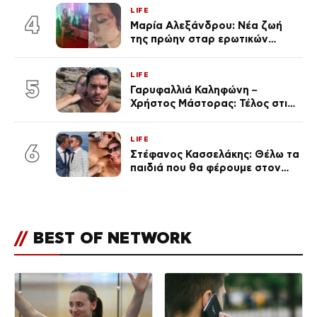
αναγνώρισα, όταν κατάλαβα
LIFE
ποια είσαι σοκαρίστικα»
4
Μαρία Αλεξάνδρου: Νέα ζωή
της πρώην σταρ ερωτικών
ταινιών, μητέρα ενός παιδιού με
σύντροφο επιχειρηματία
LIFE
(Φωτογραφίες)
5
Γαρυφαλλιά Καληφώνη –
Χρήστος Μάστορας: Τέλος στις
φήμες χωρισμού, όλη η αλήθεια
για τη σχέση τους
LIFE
6
Στέφανος Κασσελάκης: Θέλω τα
παιδιά που θα φέρουμε στον
κόσμο να… – Αποκάλυψη για την
οικογένεια με τον Τάιλερ
//
BEST OF NETWORK