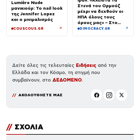
Ιράν: «Κλειστά τα
Lumière Nude
Στενά του Ορμούζ
μανικιούρ: Το nail look
μέχρι να δεχθούν οι
της Jennifer Lopez
ΗΠΑ όλους τους
και ο μινιμαλισμός
όρους μας» – Στο
τραπέζι συμφωνία για
↗
↗
COUSCOUS.GR
DIMOCRACY.GR
το άνοιγμα
Ειδήσεις
Δείτε όλες τις τελευταίες
από την
Ελλάδα και τον Κόσμο, τη στιγμή που
ΔΕΔΟΜΕΝΟ
συμβαίνουν, στο
.
ΑΚΟΛΟΥΘΗΣΤΕ ΜΑΣ
//
ΣΧΟΛΙΑ