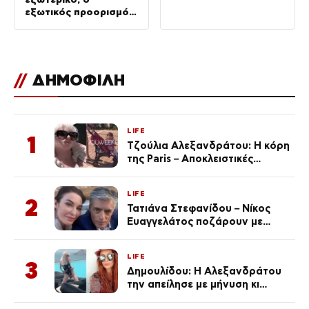
εξωτικός προορισμός
που επέλεξαν
//
ΔΗΜΟΦΙΛΗ
LIFE
1
Τζούλια Αλεξανδράτου: Η κόρη
της Paris – Αποκλειστικές
φωτογραφίες
LIFE
2
Τατιάνα Στεφανίδου – Νίκος
Ευαγγελάτος ποζάρουν με
μαγιό σε παραλία στην
Κεφαλονιά
LIFE
3
Δημουλίδου: Η Αλεξανδράτου
την απείλησε με μήνυση κι
εκείνη απαντά – «Δεν σε