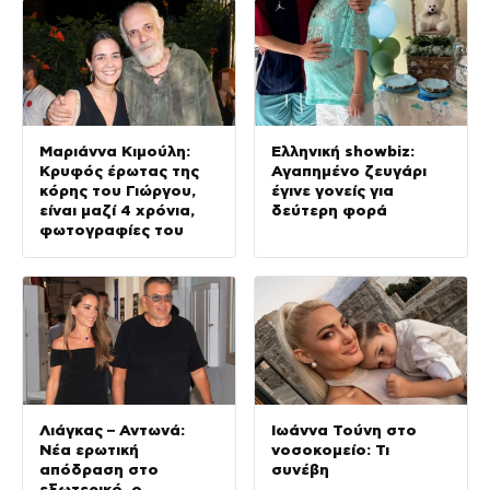
καλεσμένοι
Μαριάννα Κιμούλη:
Ελληνική showbiz:
Κρυφός έρωτας της
Αγαπημένο ζευγάρι
κόρης του Γιώργου,
έγινε γονείς για
είναι μαζί 4 χρόνια,
δεύτερη φορά
φωτογραφίες του
Λιάγκας – Αντωνά:
Ιωάννα Τούνη στο
Νέα ερωτική
νοσοκομείο: Τι
απόδραση στο
συνέβη
εξωτερικό, ο