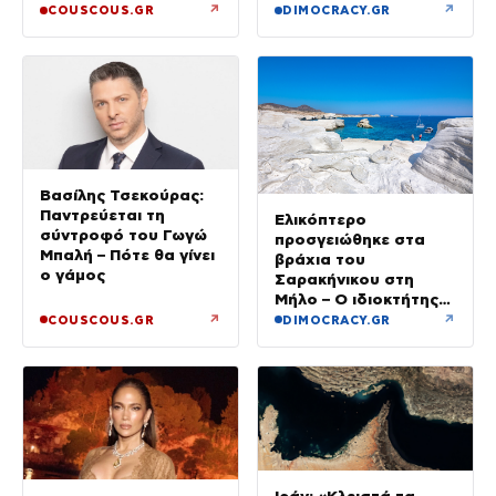
«Όποιος έχει…»
↗
↗
COUSCOUS.GR
DIMOCRACY.GR
Βασίλης Τσεκούρας:
Παντρεύεται τη
Ελικόπτερο
σύντροφό του Γωγώ
προσγειώθηκε στα
Μπαλή – Πότε θα γίνει
βράχια του
ο γάμος
Σαρακήνικου στη
Μήλο – Ο ιδιοκτήτης
κατέβηκε για μπάνιο
↗
↗
COUSCOUS.GR
DIMOCRACY.GR