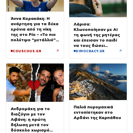
Άννα Κορακάκη: Η
ανάρτηση για τα δέκα
Λάρισα:
χρόνια από τη νίκη
Κλωνοποίησαν με AI
της στο Ρίο – «Το πιο
τη φωνή της μητέρας
πολύτιμο “μετάλλιό”
και έπεισαν το παιδί
μου είναι η κόρη μου»
να τους δώσει
χρήματα και
↗
↗
COUSCOUS.GR
DIMOCRACY.GR
κοσμήματα
Παλιά πυρομαχικά
Ανδρομάχη για το
εντοπίστηκαν στο
διαζύγιο με τον
Αρδάνι της Καρπάθου
Λιβάνη: η πρώτη
δήλωση μετά τον
δύσκολο χωρισμό