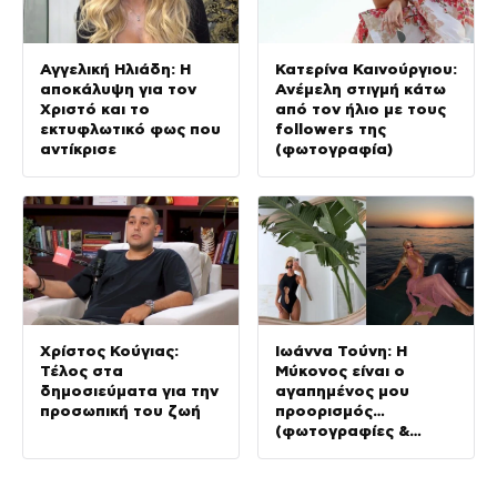
Αγγελική Ηλιάδη: Η
Κατερίνα Καινούργιου:
αποκάλυψη για τον
Ανέμελη στιγμή κάτω
Χριστό και το
από τον ήλιο με τους
εκτυφλωτικό φως που
followers της
αντίκρισε
(φωτογραφία)
Χρίστος Κούγιας:
Ιωάννα Τούνη: Η
Τέλος στα
Μύκονος είναι ο
δημοσιεύματα για την
αγαπημένος μου
προσωπική του ζωή
προορισμός…
(φωτογραφίες &
Βίντεο)