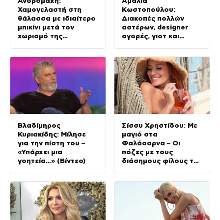
Ανδρομάχη:
Αμαλία
Χαμογελαστή στη
Κωστοπούλου:
θάλασσα με ιδιαίτερο
Διακοπές πολλών
μπικίνι μετά τον
αστέρων, designer
χωρισμό της
αγορές, γιοτ και
(φωτογραφία)
κατακόκκινο μπικίνι
(φωτογραφίες)
Βλαδίμηρος
Σίσσυ Χρηστίδου: Με
Κυριακίδης: Μίλησε
μαγιό στα
για την πίστη του –
Φαλάσαρνα – Οι
«Υπάρχει μια
πόζες με τους
γοητεία…» (Βίντεο)
διάσημους φίλους της
(φωτογραφίες &
βίντεο)