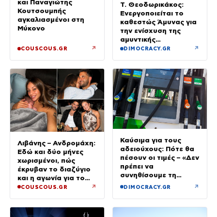
και Παναγιώτης
Τ. Θεοδωρικάκος:
Κουτσουμπής
Ενεργοποιείται το
αγκαλιασμένοι στη
καθεστώς Άμυνας για
Μύκονο
την ενίσχυση της
αμυντικής
βιομηχανίας
↗
↗
COUSCOUS.GR
DIMOCRACY.GR
Καύσιμα για τους
Λιβάνης – Ανδρομάχη:
αδειούχους: Πότε θα
Εδώ και δύο μήνες
πέσουν οι τιμές – «Δεν
χωρισμένοι, πώς
πρέπει να
έκρυβαν το διαζύγιο
συνηθίσουμε τη
και η αγωνία για το
βενζίνη στα 2 ευρώ»
παιδί
↗
↗
COUSCOUS.GR
DIMOCRACY.GR