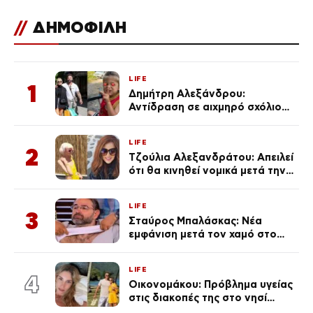
//
ΔΗΜΟΦΙΛΗ
LIFE
1
Δημήτρη Αλεξάνδρου:
Αντίδραση σε αιχμηρό σχόλιο
για την Τούνη με αφορμή το
μεγάλωμα του Πάρη
LIFE
2
Τζούλια Αλεξανδράτου: Απειλεί
ότι θα κινηθεί νομικά μετά την
ανάρτηση της Δημουλίδου
LIFE
3
Σταύρος Μπαλάσκας: Νέα
εμφάνιση μετά τον χαμό στο
«Πρωινό» (Φωτογραφία)
LIFE
4
Οικονομάκου: Πρόβλημα υγείας
στις διακοπές της στο νησί
Μπόρα Μπόρα – «Έσκασε όλη η