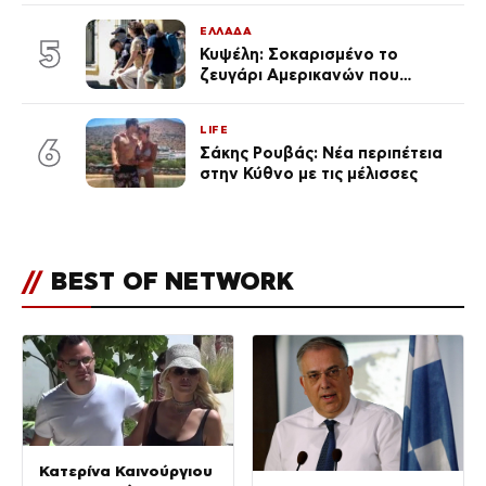
κούραση του χειμώνα»
ΕΛΛΑΔΑ
5
Κυψέλη: Σοκαρισμένο το
ζευγάρι Αμερικανών που
«υιοθέτησε» τον 26χρονο
Αφγανό στη Λέσβο
LIFE
6
Σάκης Ρουβάς: Νέα περιπέτεια
στην Κύθνο με τις μέλισσες
//
BEST OF NETWORK
Κατερίνα Καινούργιου