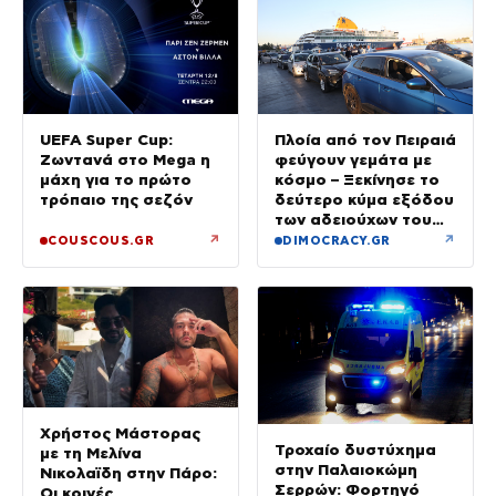
UEFA Super Cup:
Πλοία από τον Πειραιά
Ζωντανά στο Mega η
φεύγουν γεμάτα με
μάχη για το πρώτο
κόσμο – Ξεκίνησε το
τρόπαιο της σεζόν
δεύτερο κύμα εξόδου
των αδειούχων του
Αυγούστου
↗
↗
COUSCOUS.GR
DIMOCRACY.GR
Χρήστος Μάστορας
Τροχαίο δυστύχημα
με τη Μελίνα
στην Παλαιοκώμη
Νικολαϊδη στην Πάρο:
Σερρών: Φορτηγό
Οι κοινές