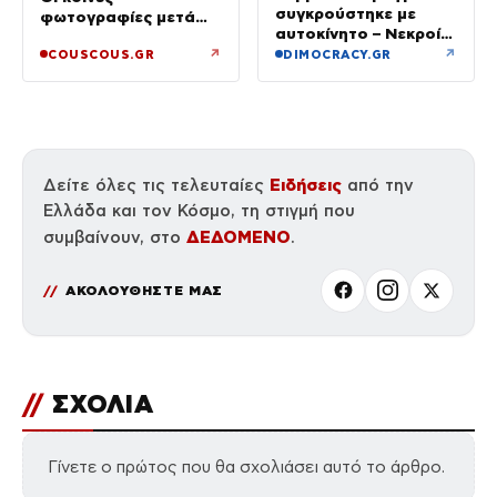
συγκρούστηκε με
φωτογραφίες μετά
αυτοκίνητο – Νεκροί
τον χωρισμό του και
οι επιβάτες του ΙΧ
↗
↗
COUSCOUS.GR
DIMOCRACY.GR
τη Γαρυφαλιά
Ειδήσεις
Δείτε όλες τις τελευταίες
από την
Ελλάδα και τον Κόσμο, τη στιγμή που
ΔΕΔΟΜΕΝΟ
συμβαίνουν, στο
.
ΑΚΟΛΟΥΘΗΣΤΕ ΜΑΣ
//
ΣΧΟΛΙΑ
Γίνετε ο πρώτος που θα σχολιάσει αυτό το άρθρο.