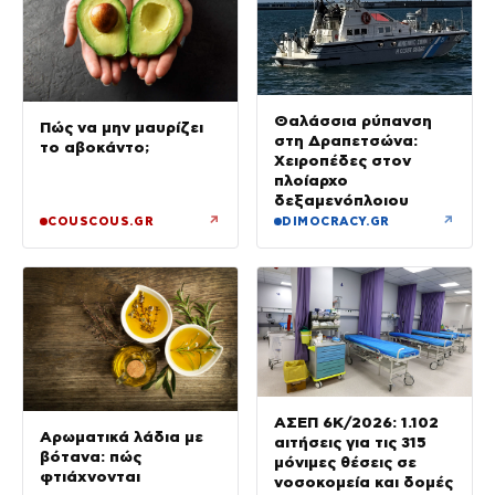
Θαλάσσια ρύπανση
Πώς να μην μαυρίζει
στη Δραπετσώνα:
το αβοκάντο;
Χειροπέδες στον
πλοίαρχο
δεξαμενόπλοιου
↗
↗
COUSCOUS.GR
DIMOCRACY.GR
ΑΣΕΠ 6Κ/2026: 1.102
Αρωματικά λάδια με
αιτήσεις για τις 315
βότανα: πώς
μόνιμες θέσεις σε
φτιάχνονται
νοσοκομεία και δομές