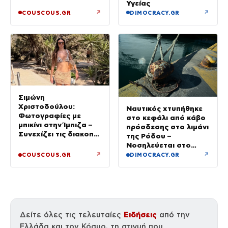
Υγείας
↗
↗
COUSCOUS.GR
DIMOCRACY.GR
Σιμώνη
Χριστοδούλου:
Ναυτικός χτυπήθηκε
Φωτογραφίες με
στο κεφάλι από κάβο
μπικίνι στην Ίμπιζα –
πρόσδεσης στο λιμάνι
Συνεχίζει τις διακοπές
της Ρόδου –
της με τον σύζυγό
Νοσηλεύεται στο
της, Αντρέα Γεωργίου
νοσοκομείο
↗
↗
COUSCOUS.GR
DIMOCRACY.GR
Ειδήσεις
Δείτε όλες τις τελευταίες
από την
Ελλάδα και τον Κόσμο, τη στιγμή που