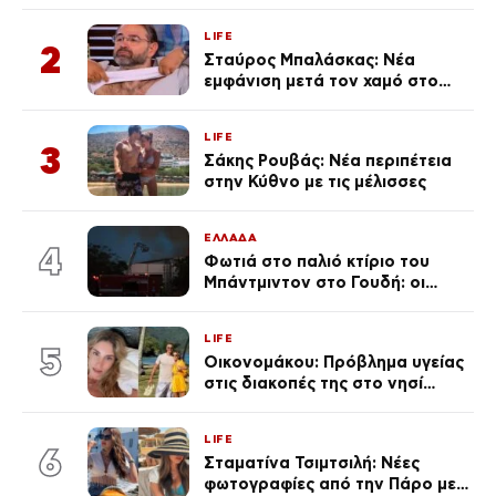
ανάρτηση της Δημουλίδου
LIFE
2
Σταύρος Μπαλάσκας: Νέα
εμφάνιση μετά τον χαμό στο
«Πρωινό» (Φωτογραφία)
LIFE
3
Σάκης Ρουβάς: Νέα περιπέτεια
στην Κύθνο με τις μέλισσες
ΕΛΛΑΔΑ
4
Φωτιά στο παλιό κτίριο του
Μπάντμιντον στο Γουδή: οι
δικηγόροι των κατηγορουμένων
λένε «Η δικογραφία περιέχει
LIFE
πλήθος ελλείψεων και σοβαρών
5
Οικονομάκου: Πρόβλημα υγείας
κενών»
στις διακοπές της στο νησί
Μπόρα Μπόρα – «Έσκασε όλη η
κούραση του χειμώνα»
LIFE
6
Σταματίνα Τσιμτσιλή: Νέες
φωτογραφίες από την Πάρο με