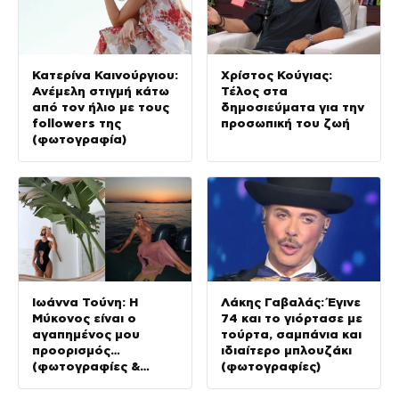
Κατερίνα Καινούργιου:
Χρίστος Κούγιας:
Ανέμελη στιγμή κάτω
Τέλος στα
από τον ήλιο με τους
δημοσιεύματα για την
followers της
προσωπική του ζωή
(φωτογραφία)
Ιωάννα Τούνη: Η
Λάκης Γαβαλάς: Έγινε
Μύκονος είναι ο
74 και το γιόρτασε με
αγαπημένος μου
τούρτα, σαμπάνια και
προορισμός…
ιδιαίτερο μπλουζάκι
(φωτογραφίες &
(φωτογραφίες)
Βίντεο)