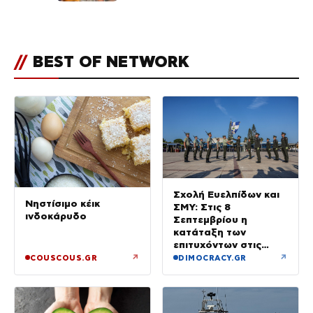
μπικίνι και καπέλο-
υπερπαραγωγή
//
BEST OF NETWORK
Σχολή Ευελπίδων και
Νηστίσιμο κέικ
ΣΜΥ: Στις 8
ινδοκάρυδο
Σεπτεμβρίου η
κατάταξη των
επιτυχόντων στις
Στρατιωτικές Σχολές
↗
↗
COUSCOUS.GR
DIMOCRACY.GR