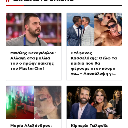
Μιχάλης Κεχαγιόγλου:
Στέφανος
Αλλαγή στα μαλλιά
Κασσελάκης: Θέλω τα
του ο πρώην παίκτης
παιδιά που θα
του MasterChef
φέρουμε στον κόσμο
να… – Αποκάλυψη για
την οικογένεια με τον
Τάιλερ
Μαρία Αλεξάνδρου:
Κίμπερλι Γκίλφοϊλ: