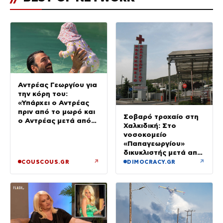
Αντρέας Γεωργίου για
την κόρη του:
«Υπάρχει ο Αντρέας
πριν από το μωρό και
Σοβαρό τροχαίο στη
ο Αντρέας μετά από
Χαλκιδική: Στο
αυτό – Έθεσα άλλες
νοσοκομείο
προτεραιότητες»
«Παπαγεωργίου»
δικυκλιστής μετά από
σύγκρουση
↗
↗
COUSCOUS.GR
DIMOCRACY.GR