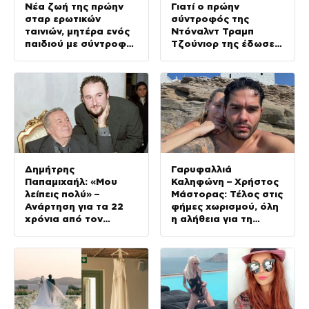
Νέα ζωή της πρώην
Γιατί ο πρώην
σταρ ερωτικών
σύντροφός της
ταινιών, μητέρα ενός
Ντόναλντ Τραμπ
παιδιού με σύντροφο
Τζούνιορ της έδωσε
επιχειρηματία
7,6 εκατ. δολάρια – Η
(Φωτογραφίες)
συμφωνία 2 χρόνια
μετά τον χωρισμό
Δημήτρης
Γαρυφαλλιά
Παπαμιχαήλ: «Μου
Καληφώνη – Χρήστος
λείπεις πολύ» –
Μάστορας: Τέλος στις
Ανάρτηση για τα 22
φήμες χωρισμού, όλη
χρόνια από τον
η αλήθεια για τη
θάνατο του πατέρα
σχέση τους
του