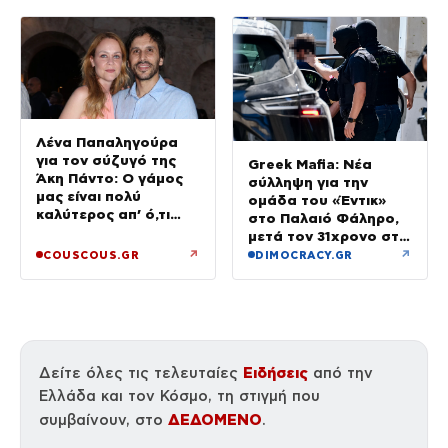
Λένα Παπαληγούρα
για τον σύζυγό της
Greek Mafia: Νέα
Άκη Πάντο: Ο γάμος
σύλληψη για την
μας είναι πολύ
ομάδα του «Έντικ»
καλύτερος απ’ ό,τι
στο Παλαιό Φάληρο,
είχα φανταστεί
μετά τον 31χρονο στη
Γερμανία
↗
↗
COUSCOUS.GR
DIMOCRACY.GR
Ειδήσεις
Δείτε όλες τις τελευταίες
από την
Ελλάδα και τον Κόσμο, τη στιγμή που
ΔΕΔΟΜΕΝΟ
συμβαίνουν, στο
.