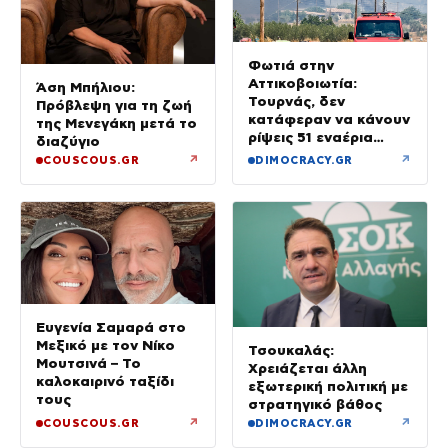
Φωτιά στην
Αττικοβοιωτία:
Άση Μπήλιου:
Τουρνάς, δεν
Πρόβλεψη για τη ζωή
κατάφεραν να κάνουν
της Μενεγάκη μετά το
ρίψεις 51 εναέρια
διαζύγιο
μέσα
↗
↗
COUSCOUS.GR
DIMOCRACY.GR
Ευγενία Σαμαρά στο
Μεξικό με τον Νίκο
Τσουκαλάς:
Μουτσινά – Το
Χρειάζεται άλλη
καλοκαιρινό ταξίδι
εξωτερική πολιτική με
τους
στρατηγικό βάθος
↗
↗
COUSCOUS.GR
DIMOCRACY.GR