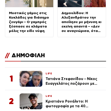
Μυστικός γάμος στις
Δημουλίδου: Η
Κυκλάδες για διάσημο
Αλεξανδράτου την
ζευγάρι – Ο γαμπρός
απείλησε με μήνυση κι
ξέσπασε σε κλάματα
εκείνη απαντά – «Δεν
μόλις την είδε νύφη
σε αναγνώρισα, όταν
κατάλαβα ποια είσαι
σοκαρίστικα»
//
ΔΗΜΟΦΙΛΗ
LIFE
1
Τατιάνα Στεφανίδου – Νίκος
Ευαγγελάτος ποζάρουν με
μαγιό σε παραλία στην
Κεφαλονιά
LIFE
2
Κριστιάνο Ρονάλντο: Η
φωτογραφία με τα 40
πανάκριβα αυτοκίνητα στο