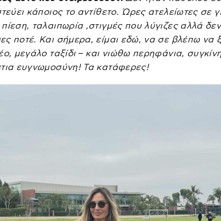
στεύει κάποιος το αντίθετο. Ώρες ατελείωτες σε 
πίεση, ταλαιπωρία ,στιγμές που λύγιζες αλλά δε
ς ποτέ. Και σήμερα, είμαι εδώ, να σε βλέπω να 
έο, μεγάλο ταξίδι – και νιώθω περηφάνια, συγκίν
στια ευγνωμοσύνη! Τα κατάφερες!