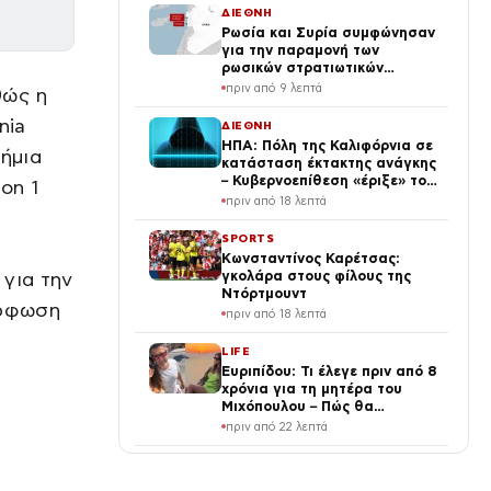
ΔΙΕΘΝΗ
Ρωσία και Συρία συμφώνησαν
για την παραμονή των
ρωσικών στρατιωτικών
βάσεων σε Ταρτούς και
πριν από 9 λεπτά
θώς η
Χμέιμιμ – Υπέγραψαν μνημόνιο
κατανόησης
nia
ΔΙΕΘΝΗ
ΗΠΑ: Πόλη της Καλιφόρνια σε
τήμια
κατάσταση έκτακτης ανάγκης
– Κυβερνοεπίθεση «έριξε» το
on 1
σύστημα της άμεσης δράσης
πριν από 18 λεπτά
SPORTS
Κωνσταντίνος Καρέτσας:
για την
γκολάρα στους φίλους της
Ντόρτμουντ
όρφωση
πριν από 18 λεπτά
α
LIFE
Ευριπίδου: Τι έλεγε πριν από 8
χρόνια για τη μητέρα του
Μιχόπουλου – Πώς θα
φανταζόταν ότι θα γίνονταν
πριν από 22 λεπτά
ζευγάρι (Βίντεο)
VIRAL
Κορσική: η ελληνική ιστορία