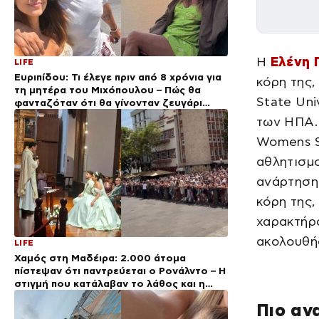
Η
Ελένη 
LIFE
Ευριπίδου: Τι έλεγε πριν από 8 χρόνια για
κόρη της,
τη μητέρα του Μιχόπουλου – Πώς θα
State Uni
φανταζόταν ότι θα γίνονταν ζευγάρι
(Βίντεο)
των ΗΠΑ. 
Womens S
αθλητισμο
ανάρτηση,
κόρη της,
χαρακτήρα
ακολουθήσ
LIFE
Χαμός στη Μαδέιρα: 2.000 άτομα
πίστεψαν ότι παντρεύεται ο Ρονάλντο – Η
στιγμή που κατάλαβαν το λάθος και η
αντίδραση του ποδοσφαιριστή
Πιο αν