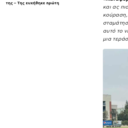
της – Της ευχήθηκε πρώτη
και ας πι
κούραση, 
σταμάτησε
αυτό το ν
μια τερά