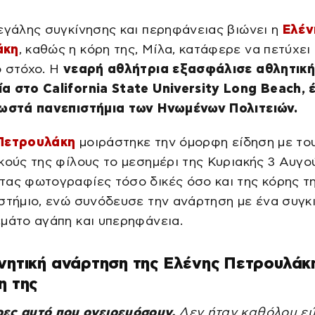
εγάλης συγκίνησης και περηφάνειας βιώνει η
Ελέν
άκη
, καθώς η κόρη της, Μίλα, κατάφερε να πετύχει
 στόχο. Η
νεαρή αθλήτρια εξασφάλισε αθλητικ
α στο California State University Long Beach, 
νωστά πανεπιστήμια των Ηνωμένων Πολιτειών.
Πετρουλάκη
μοιράστηκε την όμορφη είδηση με το
κούς της φίλους το μεσημέρι της Κυριακής 3 Αυγο
τας φωτογραφίες τόσο δικές όσο και της κόρης τ
στήμιο, ενώ συνόδευσε την ανάρτηση με ένα συγκι
μάτο αγάπη και υπερηφάνεια.
νητική ανάρτηση της Ελένης Πετρουλάκη
η της
ες αυτό που ονειρευόσουν.
Δεν ήταν καθόλου ε