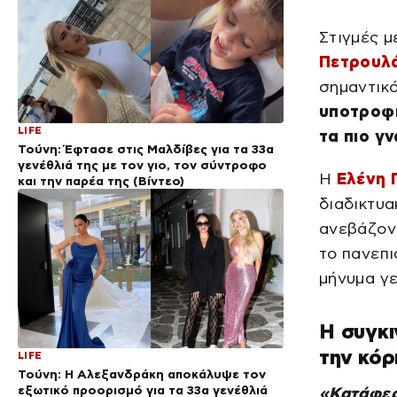
Στιγμές μ
Πετρουλ
σημαντικό
υποτροφί
LIFE
τα πιο γ
Τούνη: Έφτασε στις Μαλδίβες για τα 33α
γενέθλιά της με τον γιο, τον σύντροφο
Η
Ελένη 
και την παρέα της (Βίντεο)
διαδικτυα
ανεβάζον
το πανεπι
μήνυμα γε
Η συγκι
την κόρ
LIFE
Τούνη: Η Αλεξανδράκη αποκάλυψε τον
εξωτικό προορισμό για τα 33α γενέθλιά
«Κατάφερ