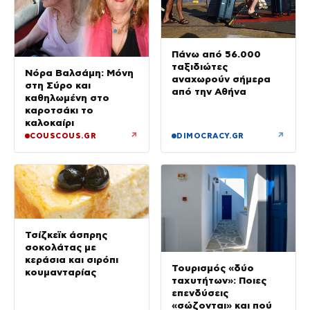
Πάνω από 56.000
ταξιδιώτες
Νόρα Βαλσάμη: Μόνη
αναχωρούν σήμερα
στη Σύρο και
από την Αθήνα
καθηλωμένη στο
καροτσάκι το
καλοκαίρι
↗
↗
COUSCOUS.GR
DIMOCRACY.GR
Τσίζκεϊκ άσπρης
σοκολάτας με
κεράσια και σιρόπι
Τουρισμός «δύο
κουμανταρίας
ταχυτήτων»: Ποιες
επενδύσεις
«σώζονται» και πού