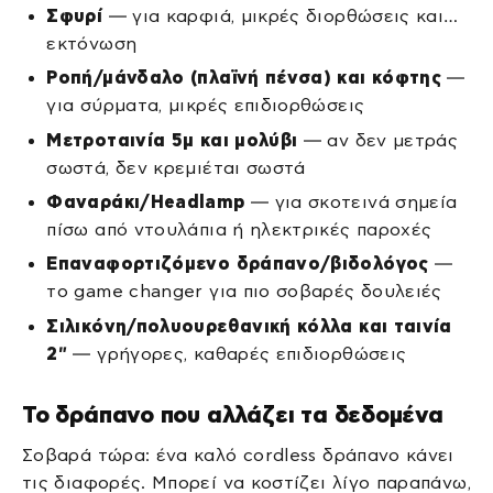
Σφυρί
— για καρφιά, μικρές διορθώσεις και…
εκτόνωση
Ροπή/μάνδαλο (πλαϊνή πένσα) και κόφτης
—
για σύρματα, μικρές επιδιορθώσεις
Μετροταινία 5μ και μολύβι
— αν δεν μετράς
σωστά, δεν κρεμιέται σωστά
Φαναράκι/Headlamp
— για σκοτεινά σημεία
πίσω από ντουλάπια ή ηλεκτρικές παροχές
Επαναφορτιζόμενο δράπανο/βιδολόγος
—
το game changer για πιο σοβαρές δουλειές
Σιλικόνη/πολυουρεθανική κόλλα και ταινία
2″
— γρήγορες, καθαρές επιδιορθώσεις
Το δράπανο που αλλάζει τα δεδομένα
Σοβαρά τώρα: ένα καλό cordless δράπανο κάνει
τις διαφορές. Μπορεί να κοστίζει λίγο παραπάνω,