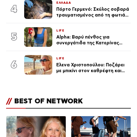
ΕΛΛΑΔΑ
εκ. likes
4
Πόρτο Γερμενό: Σκύλος σοβαρά
τραυματισμένος από τη φωτιά
επέστρεψε στο σπίτι που τον
φρόντιζαν
LIFE
5
Alpha: Βαρύ πένθος για
συνεργάτιδα της Κατερίνας
Καινούργιου – «Κουράστηκες
πολύ… Απόψε είσαι στα χέρια
LIFE
του Θεού»
6
Έλενα Χριστοπούλου: Ποζάρει
με μπικίνι στον καθρέφτη και
εντυπωσιάζει – «Χάνουμε
τουλάχιστον 25 κιλά η
καθεμία…» (Βίντεο)
//
BEST OF NETWORK