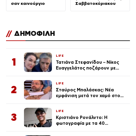
σαν καινούργιο
Σαββατοκύριακου
//
ΔΗΜΟΦΙΛΗ
LIFE
1
Τατιάνα Στεφανίδου – Νίκος
Ευαγγελάτος ποζάρουν με
μαγιό σε παραλία στην
Κεφαλονιά
LIFE
2
Σταύρος Μπαλάσκας: Νέα
εμφάνιση μετά τον χαμό στο
«Πρωινό» (Φωτογραφία)
LIFE
3
Κριστιάνο Ρονάλντο: Η
φωτογραφία με τα 40
πανάκριβα αυτοκίνητα στο
γκαράζ του ξεπέρασε τα 20,7