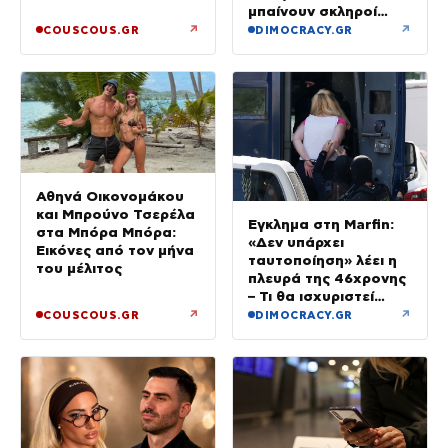
μπαίνουν σκληροί
περιορισμοί
↗
↗
COUSCOUS.GR
DIMOCRACY.GR
Αθηνά Οικονομάκου
και Μπρούνο Τσερέλα
Έγκλημα στη Marfin:
στα Μπόρα Μπόρα:
«Δεν υπάρχει
Εικόνες από τον μήνα
ταυτοποίηση» λέει η
του μέλιτος
πλευρά της 46χρονης
– Τι θα ισχυριστεί
στην απολογία της
↗
↗
COUSCOUS.GR
DIMOCRACY.GR
την Τρίτη