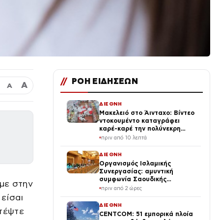
//
ΡΟΗ ΕΙΔΗΣΕΩΝ
Α
Α
ΔΙΕΘΝΗ
Μακελειό στο Άινταχο: Βίντεο
ντοκουμέντο καταγράφει
καρέ-καρέ την πολύνεκρη
επίθεση του 24χρονου
πριν από 10 λεπτά
ΔΙΕΘΝΗ
Οργανισμός Ισλαμικής
Συνεργασίας: αμυντική
συμφωνία Σαουδικής
αμε στην
Αραβίας, Τουρκίας και
πριν από 2 ώρες
Πακιστάν ως «πυλώνας
 είσαι
ασφάλειας»
ΔΙΕΘΝΗ
στέψτε
CENTCOM: 51 εμπορικά πλοία