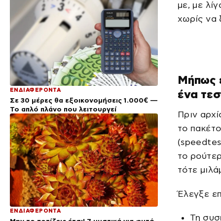
με, με λί
χωρίς να 
Μήπως ε
ΕΝΔΙΑΦΕΡΟΝΤΑ
ένα τεσ
Σε 30 μέρες θα εξοικονομήσεις 1.000€ —
Το απλό πλάνο που λειτουργεί
Πριν αρχί
το πακέτο
(speedtes
το ρούτερ
τότε μιλά
Έλεγξε επ
ΕΝΔΙΑΦΕΡΟΝΤΑ
Τη συσ
Μην το ποτίζεις έτσι! 7 μυστικά για φυτά