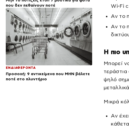
που δεν πεθαίνουν ποτέ
Wi‑Fi c
Αν το 
Αν το 
δικτύο
Η πιο υ
Μπορεί να
ΕΝΔΙΑΦΕΡΟΝΤΑ
τεράστια 
Προσοχή: 9 αντικείμενα που ΜΗΝ βάλετε
ποτέ στο πλυντήριο
ψηλό σημε
μεταλλικά
Μικρά κόλ
Αν έχε
κάθετα