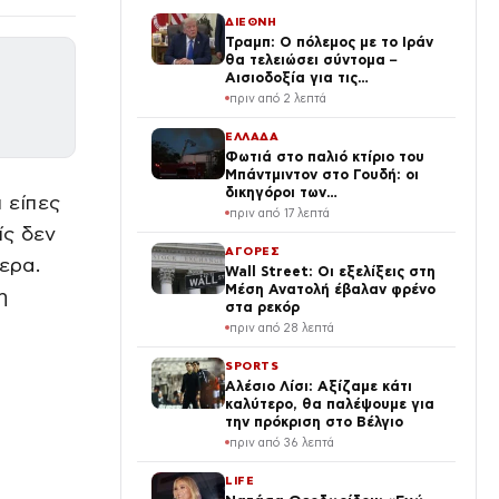
ΔΙΕΘΝΗ
Τραμπ: Ο πόλεμος με το Ιράν
θα τελειώσει σύντομα –
Αισιοδοξία για τις
διαπραγματεύσεις
πριν από 2 λεπτά
ΕΛΛΑΔΑ
Φωτιά στο παλιό κτίριο του
Μπάντμιντον στο Γουδή: οι
δικηγόροι των
 είπες
κατηγορουμένων λένε «Η
πριν από 17 λεπτά
δικογραφία περιέχει πλήθος
ίς δεν
ελλείψεων και σοβαρών
ΑΓΟΡΕΣ
μερα.
κενών»
Wall Street: Οι εξελίξεις στη
Μέση Ανατολή έβαλαν φρένο
η
στα ρεκόρ
πριν από 28 λεπτά
SPORTS
Αλέσιο Λίσι: Αξίζαμε κάτι
καλύτερο, θα παλέψουμε για
την πρόκριση στο Βέλγιο
πριν από 36 λεπτά
LIFE