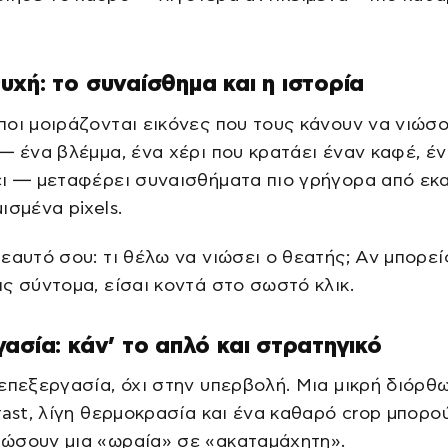
α
χή: το συναίσθημα και η ιστορία
οι μοιράζονται εικόνες που τους κάνουν να νιώσο
— ένα βλέμμα, ένα χέρι που κρατάει έναν καφέ, έν
ει — μεταφέρει συναισθήματα πιο γρήγορα από εκ
ισμένα pixels.
εαυτό σου: τι θέλω να νιώσει ο θεατής; Αν μπορεί
ς σύντομα, είσαι κοντά στο σωστό κλικ.
ασία: κάν’ το απλό και στρατηγικό
επεξεργασία, όχι στην υπερβολή. Μια μικρή διόρθ
rast, λίγη θερμοκρασία και ένα καθαρό crop μπορο
ώσουν μια «ωραία» σε «ακαταμάχητη».