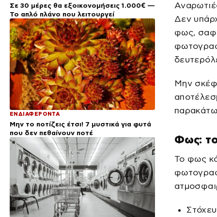
Αναρωτιέσ
Σε 30 μέρες θα εξοικονομήσεις 1.000€ —
Το απλό πλάνο που λειτουργεί
Δεν υπάρχ
φως, σαφή
φωτογραφί
δευτερόλε
Μην σκέφτ
αποτέλεσμ
παρακάτω
ΕΝΔΙΑΦΕΡΟΝΤΑ
Μην το ποτίζεις έτσι! 7 μυστικά για φυτά
που δεν πεθαίνουν ποτέ
Φως: το
Το φως κά
φωτογραφί
ατμοσφαι
Στόχευ