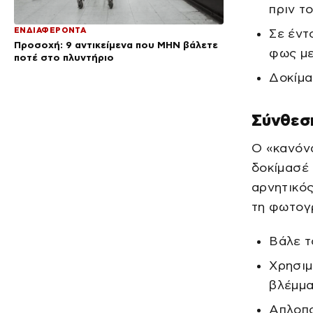
πριν τ
ΕΝΔΙΑΦΕΡΟΝΤΑ
Σε έντ
Προσοχή: 9 αντικείμενα που ΜΗΝ βάλετε
φως με
ποτέ στο πλυντήριο
Δοκίμασ
Σύνθεση
Ο «κανόνα
δοκίμασέ 
αρνητικός
τη φωτογ
Βάλε τ
Χρησιμ
βλέμμ
Απλοπο