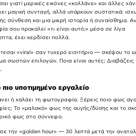
αι γιατί μερικές εικόνες «κολλάνε» και άλλες χάν
ει μαγική συνταγή, αλλά υπάρχουν συστατικά: ισχ
ς σύνθεση και μια μικρή ιστορία ή συναίσθημα. Αν
α σου προκαλεί «τι είναι αυτό;» μέσα σε λίγα
πτα, έχει κερδίσει πολλά.
εσαι «viral» σαν τυχερό εισιτήριο — σκέψου το 
α σωστών επιλογών. Ποια είναι αυτές; Διαβάζεις
.
 πιο υποτιμημένο εργαλείο
νει ή χαλάει τη φωτογραφία. Ξέρεις ποιο φως αγα
ες; Το «μαλακό» φως της αυγής/δύσης και το σκ
ρικό φως στο σύννεφο.
σε την «golden hour» — 30 λεπτά μετά την ανατολ