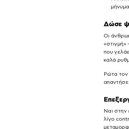
μήνυμ
Δώσε ψυ
Οι άνθρωπ
«στιγμή» 
που γελά
καλά ρυθμ
Ρώτα τον 
απαντήσει
Επεξεργ
Ναι στην 
λίγο cont
μεταμορφ