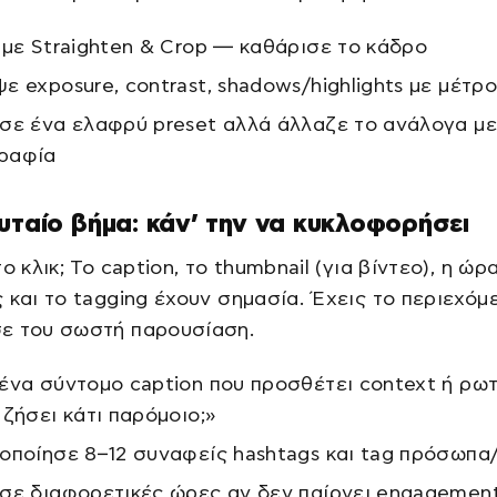
 με Straighten & Crop — καθάρισε το κάδρο
ε exposure, contrast, shadows/highlights με μέτρο
σε ένα ελαφρύ preset αλλά άλλαζε το ανάλογα με
ραφία
υταίο βήμα: κάν’ την να κυκλοφορήσει
ο κλικ; Το caption, το thumbnail (για βίντεο), η ώρ
 και το tagging έχουν σημασία. Έχεις το περιεχό
ε του σωστή παρουσίαση.
ένα σύντομο caption που προσθέτει context ή ρω
 ζήσει κάτι παρόμοιο;»
οποίησε 8–12 συναφείς hashtags και tag πρόσωπα
σε διαφορετικές ώρες αν δεν παίρνει engagemen