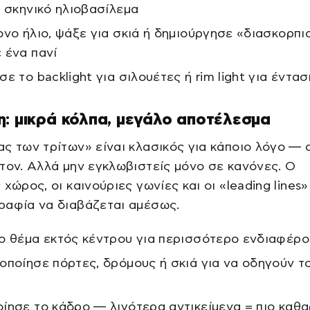
ο σκηνικό ηλιοβασίλεμα
ονο ήλιο, ψάξε για σκιά ή δημιούργησε «διασκορπ
 ένα πανί
ε το backlight για σιλουέτες ή rim light για έντασ
: μικρά κόλπα, μεγάλο αποτέλεσμα
ς των τρίτων» είναι κλασικός για κάποιο λόγο —
τον. Αλλά μην εγκλωβιστείς μόνο σε κανόνες. Ο
 χώρος, οι καινούριες γωνίες και οι «leading lines
ραφία να διαβάζεται αμέσως.
ο θέμα εκτός κέντρου για περισσότερο ενδιαφέρο
οποίησε πόρτες, δρόμους ή σκιά για να οδηγούν τ
α
ίησε το κάδρο — λιγότερα αντικείμενα = πιο καθ