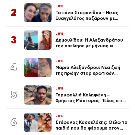
LIFE
2
Τατιάνα Στεφανίδου – Νίκος
Ευαγγελάτος ποζάρουν με
μαγιό σε παραλία στην
Κεφαλονιά
LIFE
3
Δημουλίδου: Η Αλεξανδράτου
την απείλησε με μήνυση κι
εκείνη απαντά – «Δεν σε
αναγνώρισα, όταν κατάλαβα
LIFE
ποια είσαι σοκαρίστικα»
4
Μαρία Αλεξάνδρου: Νέα ζωή
της πρώην σταρ ερωτικών
ταινιών, μητέρα ενός παιδιού με
σύντροφο επιχειρηματία
LIFE
(Φωτογραφίες)
5
Γαρυφαλλιά Καληφώνη –
Χρήστος Μάστορας: Τέλος στις
φήμες χωρισμού, όλη η αλήθεια
για τη σχέση τους
LIFE
6
Στέφανος Κασσελάκης: Θέλω τα
παιδιά που θα φέρουμε στον
κόσμο να… – Αποκάλυψη για την