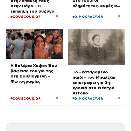
Στο 100% οι
στην έπαυλη τους
πληρότητες, ουρές σε
στην Πάρο – Η
λιμάνια, διόδια και
έκπληξη του συζύγου
ΚΤΕΛ
της
↗
↗
COUSCOUS.GR
DIMOCRACY.GR
Η Βαλέρια Χοψονίδου
βάφτισε τον γιο της
Το «καταραμένο
στη Βουλιαγμένη –
παιδί» του Μπαλζάκ
Φωτογραφίες
επιστρέφει για 2η
χρονιά στο Θέατρο
Arroyo
↗
↗
COUSCOUS.GR
DIMOCRACY.GR