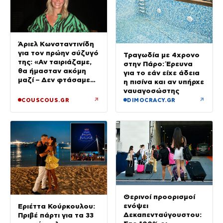
Άριελ Κωνσταντινίδη
για τον πρώην σύζυγό
Τραγωδία με 4χρονο
της: «Αν ταιριάζαμε,
στην Πάρο: Έρευνα
θα ήμασταν ακόμη
για το εάν είχε άδεια
μαζί – Δεν φτάσαμε
η πισίνα και αν υπήρχε
ποτέ στα δικαστήρια»
ναυαγοσώστης
↗
↗
COUSCOUS.GR
DIMOCRACY.GR
Θερινοί προορισμοί
ενόψει
Εριέττα Κούρκουλου:
Δεκαπενταύγουστου:
Πριβέ πάρτι για τα 33