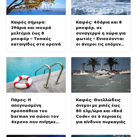
Καιρός σήμερα:
Καιρός: 40άρια και 8
39άρια και ισχυρά
μποφόρ, σε
μελτέμια έως 8
συναγερμό η χώρα για
μποφόρ – Τοπικές
φωτιές – Ενισχύονται
καταιγίδες στα ορεινά
οι άνεμοι τις επόμενες
ημέρες
Πάρος: Η
Καιρός: Θυελλώδεις
απεγνωσμένη
άνεμοι με ριπές έως
προσπάθεια του
80 χλμ/ώρα και «Red
barman να σώσει τον
Code» σε 6 περιοχές
4χρονο που πνίγηκε
για κίνδυνο πυρκαγιάς
στην πισίνα – Πώς
έγινε η τραγωδία