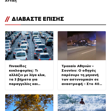
Αττική
//
ΔΙΑΒΑΣΤΕ ΕΠΙΣΗΣ
Πινακίδες
Τροχαίο Αθηνών –
κυκλοφορίας: Τι
Σουνίου: Ο οδηγός
αλλάζει με λίγα κλικ,
παρέσυρε τη μηχανή
τα 3 βήματα για
των αστυνομικών σε
παραγγελίες και
αναστροφή – Στο 401
έκδοση –
ΣΝ οι δύο τραυματίες
Αυστηροποιούνται οι
κυρώσεις για
παραβάσεις