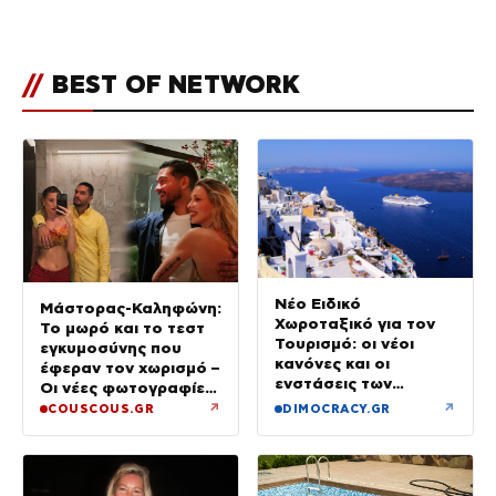
οικογένεια με τον Τάιλερ
//
BEST OF NETWORK
Νέο Ειδικό
Μάστορας-Καληφώνη:
Χωροταξικό για τον
Το μωρό και το τεστ
Τουρισμό: οι νέοι
εγκυμοσύνης που
κανόνες και οι
έφεραν τον χωρισμό –
ενστάσεις των
Οι νέες φωτογραφίες
ξενοδόχων
από την Πάρο χωρίς
↗
↗
COUSCOUS.GR
DIMOCRACY.GR
τον Χρήστο