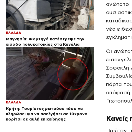
ανώτατοι 
ουσιαστικ
καταδικασ
νέα ειδεχ
ΕΛΛΑΔΑ
εγκληματι
Μαγνησία: Φορτηγό κατέστρεψε την
είσοδο πολυκατοικίας στα Κανάλια
Οι ανώτατ
εισαγγελι
Σοφοκλή 
Συμβουλίο
πόρτα του
απόφασή 
Γιωτόπουλ
ΕΛΛΑΔΑ
Κρήτη: Τουρίστας ρωτούσε πόσο να
πληρώσει για να ασελγήσει σε 10χρονο
Κανείς 
κορίτσι σε αυλή επιχείρησης
Πρώτον, 