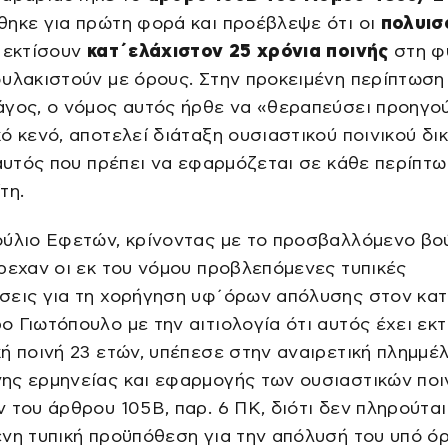
ηκε για πρώτη φορά και προέβλεψε ότι οι
πολυισ
 εκτίσουν
κατ΄ελάχιστον 25 χρόνια ποινής
στη φ
υλακιστούν με όρους. Στην προκειμένη περίπτωση 
άγος, ο νόμος αυτός ήρθε να «θεραπεύσει προηγο
ό κενό, αποτελεί διάταξη ουσιαστικού ποινικού δι
 αυτός που πρέπει να εφαρμόζεται σε κάθε περίπτ
τη.
ούλιο Εφετών, κρίνοντας με το προσβαλλόμενο βο
ρεχαν οι εκ του νόμου προβλεπόμενες τυπικές
σεις για τη χορήγηση υφ΄όρων απόλυσης στον κατ
 Γιωτόπουλο με την αιτιολογία ότι αυτός έχει εκτ
ή ποινή 23 ετών, υπέπεσε στην αναιρετική πλημμέλ
ης ερμηνείας και εφαρμογής των ουσιαστικών ποι
 του άρθρου 105Β, παρ. 6 ΠΚ, διότι δεν πληρούται
νη τυπική προϋπόθεση για την απόλυσή του υπό όρ