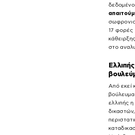
δεδομένο
απαιτούμ
σωφρονιστ
17 φορές 
κάθειρξη
στο αναλυ
Ελλιπής
βουλεύ
Από εκεί 
βούλευμα 
ελλιπής η
δικαστών,
περιστατι
καταδικασ