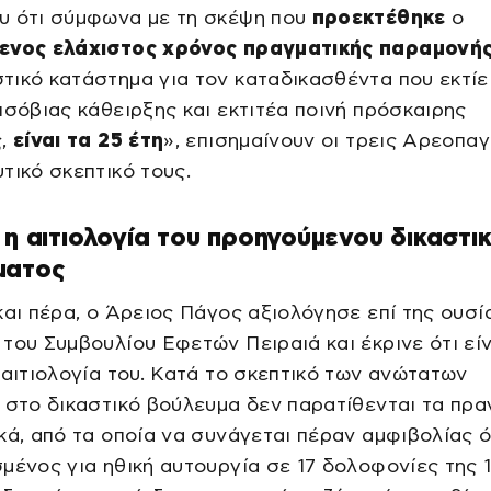
υ ότι σύμφωνα με τη σκέψη που
προεκτέθηκε
ο
ενος ελάχιστος χρόνος πραγματικής παραμονή
ικό κατάστημα για τον καταδικασθέντα που εκτίει
ισόβιας κάθειρξης και εκτιτέα ποινή πρόσκαιρης
ς,
είναι τα 25 έτη
», επισημαίνουν οι τρεις Αρεοπαγ
τικό σκεπτικό τους.
 η αιτιολογία του προηγούμενου δικαστι
ματος
και πέρα, ο Άρειος Πάγος αξιολόγησε επί της ουσία
του Συμβουλίου Εφετών Πειραιά και έκρινε ότι είν
 αιτιολογία του. Κατά το σκεπτικό των ανώτατων
 στο δικαστικό βούλευμα δεν παρατίθενται τα πρα
κά, από τα οποία να συνάγεται πέραν αμφιβολίας ό
μένος για ηθική αυτουργία σε 17 δολοφονίες της 