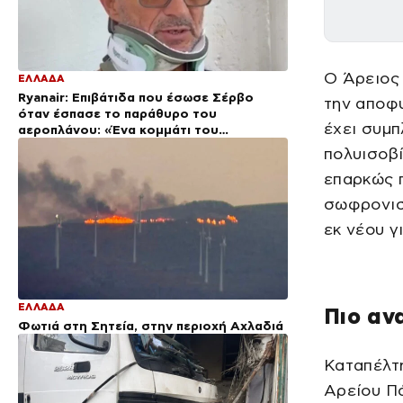
Ο Άρειος
ΕΛΛΑΔΑ
Ryanair: Επιβάτιδα που έσωσε Σέρβο
την αποφυ
όταν έσπασε το παράθυρο του
έχει συμπ
αεροπλάνου: «Ένα κομμάτι του
προσώπου του ήταν σαν πλαστελίνη»
πολυισοβί
επαρκώς π
σωφρονιστ
εκ νέου γ
ΕΛΛΑΔΑ
Πιο αν
Φωτιά στη Σητεία, στην περιοχή Αχλαδιά
Καταπέλτη
Αρείου Π