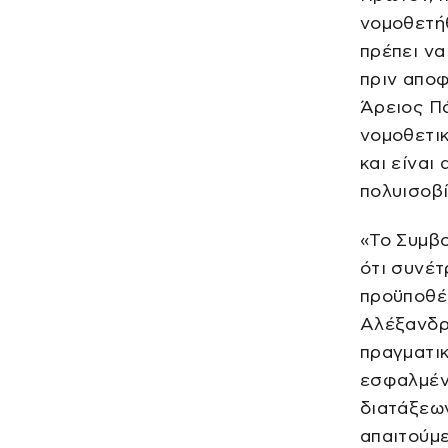
νομοθετήθ
πρέπει να
πριν αποφ
Άρειος Π
νομοθετικ
και είναι
πολυισοβί
«Το Συμβ
ότι συνέτ
προϋποθέ
Αλέξανδρο
πραγματικ
εσφαλμέν
διατάξεων
απαιτούμε