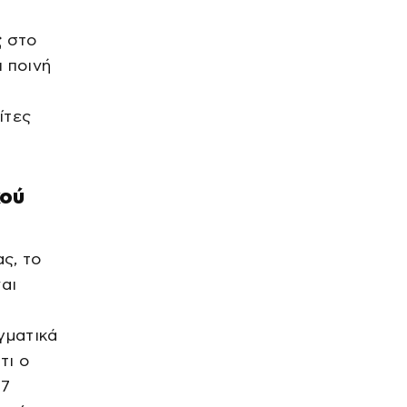
ΗΠΑ
TRAVEL
Νέα ξενοδοχεία σε ευρωπαϊκά
νησιά, από Εσθονία έως
ς
στο
Ελλάδα
 ποινή
πριν από 1 ώρα
SPORTS
ίτες
Η Λίβερπουλ έβαλε τη μορφή
του Ντιόγκο Ζότα στο
λεωφορείο της ομάδας
πριν από 2 ώρες
κού
LIFE
Φίλιππος Μιχόπουλος – Κωνσταντίνα
Ευριπίδου στη Σαντορίνη: φωτογραφίες
πριν από 2 ώρες
ς, το
αι
ΕΛΛΑΔΑ
Μαγνησία: Φορτηγό
κατέστρεψε την είσοδο
πολυκατοικίας στα Κανάλια
γματικά
πριν από 2 ώρες
τι ο
LIFE
17
Γιούσεφ: Ξέσπασμα μετά τη