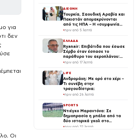
ΔΙΕΘΝΗ
Τουρκία, Σαουδική Αραβία και
Πακιστάν απομακρύνονται
από τις ΗΠΑ – Η «συμφωνία
μο για
της Μέκκας» αλλάζει την
πριν από 5 λεπτά
αρχιτεκτονική ασφαλείας στη
τι δεν
Μέση Ανατολή
ΕΛΛΑΔΑ
ς
Ryanair: Επιβάτιδα που έσωσε
Σέρβο όταν έσπασε το
ούσε
παράθυρο του αεροπλάνου:
«Ένα κομμάτι του προσώπου
πριν από 17 λεπτά
του ήταν σαν πλαστελίνη»
πέμπεται
LIFE
Ανδρομάχη: Με ορό στο χέρι –
Τι συνέβη στην
τραγουδίστρια;
πριν από 26 λεπτά
SPORTS
Ντιέγκο Μαραντόνα: Σε
δημοπρασία η μπάλα από τα
δύο ιστορικά γκολ στο
Αργεντινή – Αγγλία
υ
πριν από 32 λεπτά
λο. Οι
ΔΙΕΘΝΗ