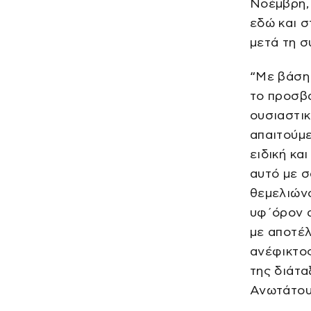
Νοέμβρη, 
εδώ και σ
μετά τη σ
“Με βάση
το προσβ
ουσιαστικ
απαιτούμε
ειδική κα
αυτό με σ
θεμελιών
υφ΄όρον 
με αποτέλ
ανέφικτος
της διάτ
Ανωτάτου 