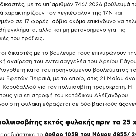
δικαστές, με το υπ΄αριθμόν 746/ 2026 βούλευμά τ
ά χαρακτηρίζουν τον «εγκέφαλο» της 17Ν και
μένο σε 17 φορές ισόβια ακόμα επικίνδυνο να τελ
θή εγκλήματα, αλλά και μη μετανοημένο για τις
κές του πράξεις.
οι δικαστές με το βούλευμά τους επικυρώνουν τη
κή αναίρεση του Αντεισαγγελέα του Αρείου Πάγου
Λογοθέτη κατά του προηγούμενου βουλεύματος τ
υ Εφετών Πειραιά, με το οποίο, στις 21 Μαίου άνο
 Κορυδαλλού για τον πολυισοβίτη τρομοκράτη. Η
τους για επιστροφή του κατάδικου Αλέξανδρου
ου στη φυλακή εδράζεται σε δύο βασικούς άξονε
πολυισοβίτης εκτός φυλακής πριν τα 25 
παραβιάστηκε το
άρθρο 105Β του Νόμου 4855/ 2