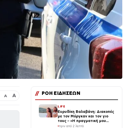
//
ΡΟΗ ΕΙΔΗΣΕΩΝ
Α
Α
LIFE
Ευρυδίκη Βαλαβάνη: Διακοπές
με τον Μόργκαν και τον γιο
τους – «Η πραγματική μου
πολυτέλεια» (φωτογραφίες)
πριν από 2 λεπτά