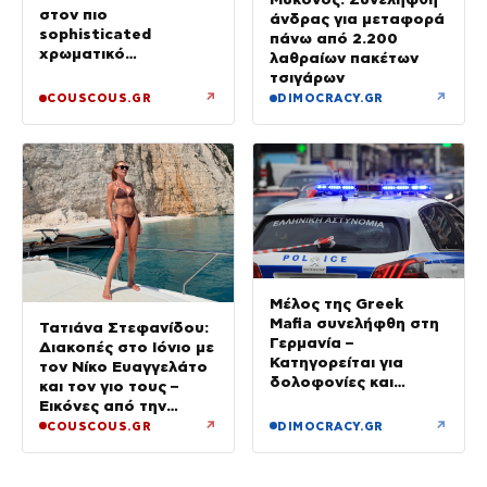
στον πιο
άνδρας για μεταφορά
sophisticated
πάνω από 2.200
χρωματικό
λαθραίων πακέτων
συνδυασμό με mix n’
τσιγάρων
match μοτίβα
↗
↗
COUSCOUS.GR
DIMOCRACY.GR
Μέλος της Greek
Mafia συνελήφθη στη
Τατιάνα Στεφανίδου:
Γερμανία –
Διακοπές στο Ιόνιο με
Κατηγορείται για
τον Νίκο Ευαγγελάτο
δολοφονίες και
και τον γιο τους –
συμβόλαια θανάτου
Εικόνες από την
Κεφαλονιά
↗
↗
COUSCOUS.GR
DIMOCRACY.GR