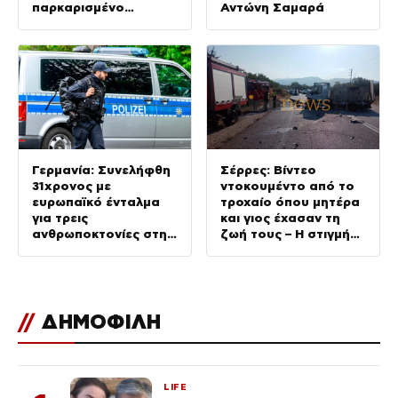
παρκαρισμένο
Αντώνη Σαμαρά
αυτοκίνητο
Γερμανία: Συνελήφθη
Σέρρες: Βίντεο
31χρονος με
ντοκουμέντο από το
ευρωπαϊκό ένταλμα
τροχαίο όπου μητέρα
για τρεις
και γιος έχασαν τη
ανθρωποκτονίες στην
ζωή τους – Η στιγμή
Ελλάδα
της σύγκρουσης
//
ΔΗΜΟΦΙΛΗ
LIFE