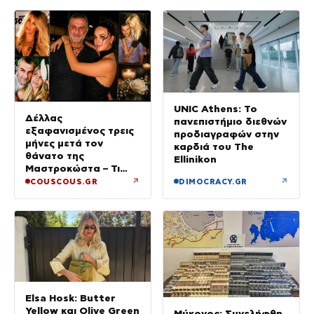
UNIC Athens: Το
Δέλλας
πανεπιστήμιο διεθνών
εξαφανισμένος τρεις
προδιαγραφών στην
μήνες μετά τον
καρδιά του The
θάνατο της
Ellinikon
Μαστροκώστα – Τι
ζήτησε από την κόρη
↗
↗
COUSCOUS.GR
DIMOCRACY.GR
του για το τρίμηνο
μνημόσυνο της Γωγώς
Elsa Hosk: Butter
Yellow και Olive Green
Μύκονος: Συνελήφθη