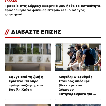
ΕΛΛΑΔΑ
Τροχαίο στις Σέρρες: «Ξαφνικά μου ήρθε το αυτοκίνητο,
προσπάθησα να φύγω αριστερά» λέει ο οδηγός
φορτηγού
//
ΔΙΑΒΑΣΤΕ ΕΠΙΣΗΣ
Έφυγε από τη ζωή η
Κυψέλη: Ο Ερυθρός
Χριστίνα Πιτουρά,
Σταυρός απέσυρε
πρώην σύζυγος του
βίντεο με τον
Βασίλη Χιώτη
26χρονο
κατηγορούμενο για τη
δολοφονία της
Βρετανίδας