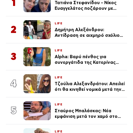
1
Τατιάνα Στεφανίδου – Νίκος
Ευαγγελάτος ποζάρουν με
μαγιό σε παραλία στην
Κεφαλονιά
LIFE
2
Δημήτρη Αλεξάνδρου:
Αντίδραση σε αιχμηρό σχόλιο
για την Τούνη με αφορμή το
μεγάλωμα του Πάρη
LIFE
3
Alpha: Βαρύ πένθος για
συνεργάτιδα της Κατερίνας
Καινούργιου – «Κουράστηκες
πολύ… Απόψε είσαι στα χέρια
LIFE
του Θεού»
4
Τζούλια Αλεξανδράτου: Απειλεί
ότι θα κινηθεί νομικά μετά την
ανάρτηση της Δημουλίδου
LIFE
5
Σταύρος Μπαλάσκας: Νέα
εμφάνιση μετά τον χαμό στο
«Πρωινό» (Φωτογραφία)
LIFE