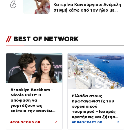
6
Κατερίνα Καινούργιου: Ανέμελη
στιγμή κάτω από τον ήλιο με
τους followers της
(φωτογραφία)
//
BEST OF NETWORK
Brooklyn Beckham –
Nicola Peltz: Η
Ελλάδα στους
απόφαση να
πρωταγωνιστές του
γιορτάζουν ως
ευρωπαϊκού
επέτειο την ανανέωση
τουρισμού – Ισχυρές
των όρκων τους –
κρατήσεις και ζήτηση
«Είχε καταλήξει να
πέρα από το
↗
↗
COUSCOUS.GR
DIMOCRACY.GR
κλαίει»
καλοκαίρι