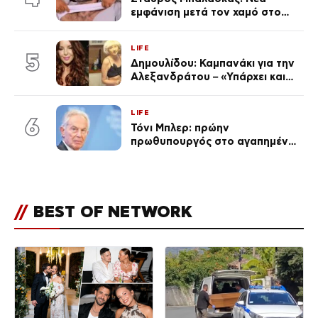
εμφάνιση μετά τον χαμό στο
«Πρωινό» (Φωτογραφία)
LIFE
5
Δημουλίδου: Καμπανάκι για την
Αλεξανδράτου – «Υπάρχει και
ένα μικρό παιδί πίσω που
χρειάζεται τη μάνα του»
LIFE
6
Τόνι Μπλερ: πρώην
πρωθυπουργός στο αγαπημένο
του Πόρτο Χέλι
//
BEST OF NETWORK