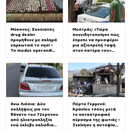
Μύκονος: Σκοπιανός
Μυστράς: «Τώρα
drug dealer
συνειδητοποίησε πως
προμήθευε με σκληρά
έπρεπε να προσφέρει
ναρκωτικά το νησί –
μια αξιοπρεπή ταφή
Το modus operandi
στον πατέρα του»
και η
λέει ο δικηγόρος του
κινηματογραφική
55χρονου
καταδίωξη
Άνω Λιόσια: Δύο
Πόρτο Γερμενό:
συλλήψεις για τον
Κρανίου τόπος μετά
θάνατο του 72χρονου
το καταστροφικό
από ηλεκτροπληξία
πέρασμα της φωτιάς –
ενώ έκλεβε καλώδια
Ξεκίνησε η αυτοψία
και έπεσε από ύψος
στα καμένα σπίτια