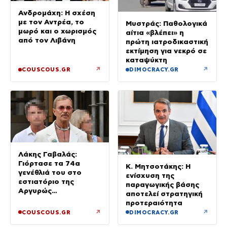
Ανδρομάχη: Η σχέση
με τον Αντρέα, το
Μυστράς: Παθολογικά
μωρό και ο χωρισμός
αίτια «βλέπει» η
από τον Λιβάνη
πρώτη ιατροδικαστική
εκτίμηση για νεκρό σε
καταψύκτη
↗
↗
COUSCOUS.GR
DIMOCRACY.GR
Λάκης Γαβαλάς:
Γιόρτασε τα 74α
Κ. Μητσοτάκης: Η
γενέθλιά του στο
ενίσχυση της
εστιατόριο της
παραγωγικής βάσης
Αργυρώς
αποτελεί στρατηγική
Μπαρμπαρίγου με
προτεραιότητα
αγαπημένους φίλους
↗
↗
COUSCOUS.GR
DIMOCRACY.GR