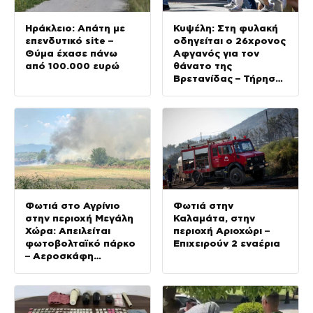
Ηράκλειο: Απάτη με
Κυψέλη: Στη φυλακή
επενδυτικό site –
οδηγείται ο 26χρονος
Θύμα έχασε πάνω
Αφγανός για τον
από 100.000 ευρώ
θάνατο της
Βρετανίδας – Τήρησε
το δικαίωμα της
σιωπής ενώπιον της
ανακρίτριας
Φωτιά στο Αγρίνιο
Φωτιά στην
στην περιοχή Μεγάλη
Καλαμάτα, στην
Χώρα: Απειλείται
περιοχή Αριοχώρι –
φωτοβολταϊκό πάρκο
Επιχειρούν 2 εναέρια
– Αεροσκάφη
παλεύουν με τις
φλόγες