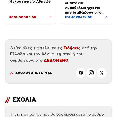
Νεκροταφείο Αθηνών
«Σπιτάκια
Ανακύκλωσης»: Να
μην διαβάζουν στο
ΠΑΣΟΚ μόνο όσα
↗
↗
COUSCOUS.GR
DIMOCRACY.GR
εξυπηρετούν το
πολιτικό τους
αφήγημα
Ειδήσεις
Δείτε όλες τις τελευταίες
από την
Ελλάδα και τον Κόσμο, τη στιγμή που
ΔΕΔΟΜΕΝΟ
συμβαίνουν, στο
.
ΑΚΟΛΟΥΘΗΣΤΕ ΜΑΣ
//
ΣΧΟΛΙΑ
Γίνετε ο πρώτος που θα σχολιάσει αυτό το άρθρο.