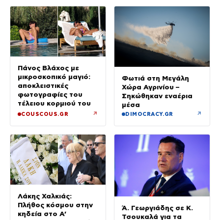
Πάνος Βλάχος με
μικροσκοπικό μαγιό:
Φωτιά στη Μεγάλη
αποκλειστικές
Χώρα Αγρινίου –
φωτογραφίες του
Σηκώθηκαν εναέρια
τέλειου κορμιού του
μέσα
↗
↗
COUSCOUS.GR
DIMOCRACY.GR
Λάκης Χαλκιάς:
Πλήθος κόσμου στην
Ά. Γεωργιάδης σε Κ.
κηδεία στο Α’
Τσουκαλά για τα