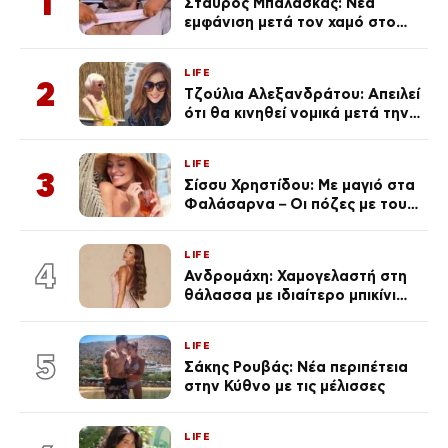
1
Σταύρος Μπαλάσκας: Νέα
εμφάνιση μετά τον χαμό στο
«Πρωινό» (Φωτογραφία)
LIFE
2
Τζούλια Αλεξανδράτου: Απειλεί
ότι θα κινηθεί νομικά μετά την
ανάρτηση της Δημουλίδου
LIFE
3
Σίσσυ Χρηστίδου: Με μαγιό στα
Φαλάσαρνα – Οι πόζες με τους
διάσημους φίλους της
(φωτογραφίες & βίντεο)
LIFE
4
Ανδρομάχη: Χαμογελαστή στη
θάλασσα με ιδιαίτερο μπικίνι
μετά τον χωρισμό της
(φωτογραφία)
LIFE
5
Σάκης Ρουβάς: Νέα περιπέτεια
στην Κύθνο με τις μέλισσες
LIFE