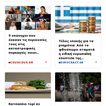
9 επώνυμοι που
έχασαν τις περιουσίες
Τέλος εποχής για τα
τους στις
μνημόνια: Από το
καταστροφικές
φθινόπωρο σταματά
πυρκαγιές: ποιοι
η ειδική ευρωπαϊκή
έμειναν χωρίς σπίτια
εποπτεία της
ελληνικής οικονομίας
↗
↗
COUSCOUS.GR
DIMOCRACY.GR
Κατσικίσιο τυρί σε