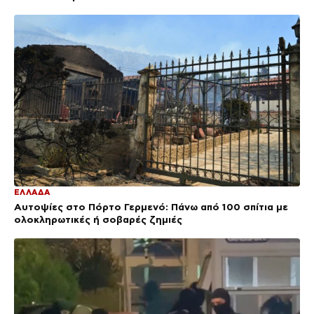
ΕΛΛΑΔΑ
Αυτοψίες στο Πόρτο Γερμενό: Πάνω από 100 σπίτια με
ολοκληρωτικές ή σοβαρές ζημιές