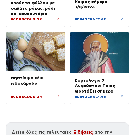
Καιρός σήμερα
κρούστα φύλλου με
7/8/2026
σαλάτα ρόκας, ρόδι
και κουκουνάρια
↗
↗
COUSCOUS.GR
DIMOCRACY.GR
Νηστίσιμο κέικ
Εορτολόγιο 7
ινδοκάρυδο
Αυγούστου: Ποιος
γιορτάζει σήμερα
↗
↗
COUSCOUS.GR
DIMOCRACY.GR
Ειδήσεις
Δείτε όλες τις τελευταίες
από την