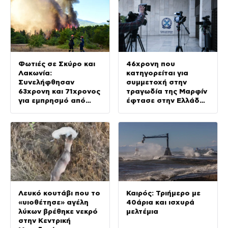
σοβαρών κενών»
Φωτιές σε Σκύρο και
46χρονη που
Λακωνία:
κατηγορείται για
Συνελήφθησαν
συμμετοχή στην
63χρονη και 71χρονος
τραγωδία της Μαρφίν
για εμπρησμό από
έφτασε στην Ελλάδα
αμέλεια
– Θα μεταφερθεί στη
ΓΑΔΑ
Λευκό κουτάβι που το
Καιρός: Τριήμερο με
«υιοθέτησε» αγέλη
40άρια και ισχυρά
λύκων βρέθηκε νεκρό
μελτέμια
στην Κεντρική