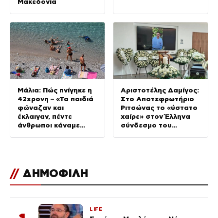
Μακεδονία
Μάλια: Πώς πνίγηκε η
Αριστοτέλης Δαμίγος:
42χρονη – «Τα παιδιά
Στο Αποτεφρωτήριο
φώναζαν και
Ριτσώνας το «ύστατο
έκλαιγαν, πέντε
χαίρε» στον Έλληνα
άνθρωποι κάναμε
σύνδεσμο του
ΚΑΡΠΑ»
ελικοπτέρου που
έπεσε στην Ψάθα
//
ΔΗΜΟΦΙΛΗ
LIFE