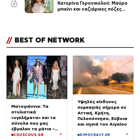
6
Κατερίνα Γερονικολού: Μαύρο
μπικίνι και ναζιάρικες πόζες
(φωτογραφίες)
//
BEST OF NETWORK
Υψηλός κίνδυνος
Ματογιάννια: Τα
πυρκαγιάς σήμερα σε
στυλιστικά
Αττική, Κρήτη,
«εγκλήματα» και τα
Πελοπόννησο, Εύβοια
σύνολα που μας
και νησιά του Αιγαίου
έβγαλαν τα μάτια –
Μόνο τρεις πήραν 10
↗
↗
COUSCOUS.GR
DIMOCRACY.GR