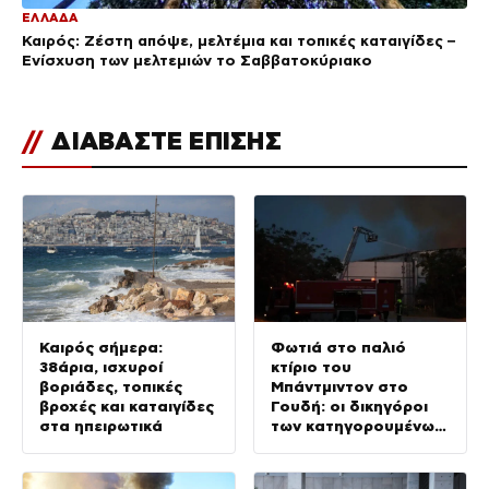
ΕΛΛΑΔΑ
Καιρός: Ζέστη απόψε, μελτέμια και τοπικές καταιγίδες –
Ενίσχυση των μελτεμιών το Σαββατοκύριακο
//
ΔΙΑΒΑΣΤΕ ΕΠΙΣΗΣ
Καιρός σήμερα:
Φωτιά στο παλιό
38άρια, ισχυροί
κτίριο του
βοριάδες, τοπικές
Μπάντμιντον στο
βροχές και καταιγίδες
Γουδή: οι δικηγόροι
στα ηπειρωτικά
των κατηγορουμένων
λένε «Η δικογραφία
περιέχει πλήθος
ελλείψεων και