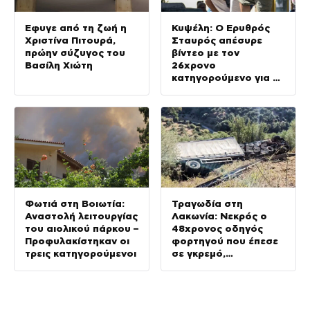
Έφυγε από τη ζωή η
Κυψέλη: Ο Ερυθρός
Χριστίνα Πιτουρά,
Σταυρός απέσυρε
πρώην σύζυγος του
βίντεο με τον
Βασίλη Χιώτη
26χρονο
κατηγορούμενο για τη
δολοφονία της
Βρετανίδας
Φωτιά στη Βοιωτία:
Τραγωδία στη
Αναστολή λειτουργίας
Λακωνία: Νεκρός ο
του αιολικού πάρκου –
48χρονος οδηγός
Προφυλακίστηκαν οι
φορτηγού που έπεσε
τρεις κατηγορούμενοι
σε γκρεμό,
τραυματίας ο
συνοδηγός