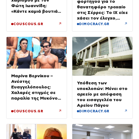
χωρισμού με τον
φορτηγού για το
Φώτη Ιωαννίδη:
θανατηφόρο τροχαίο
«Κάντε καμιά βουτιά
στις Σέρρες: Το ΙΧ είχε
με το κεφάλι να
χάσει τον έλεγχο,
δροσιστείτε»
έφυγε στο αντίθετο
↗
↗
COUSCOUS.GR
DIMOCRACY.GR
ρεύμα
Μαρίνα Βερνίκου –
Ανέστης
Υπόθεση των
Ευαγγελόπουλος:
υποκλοπών: Μένει στο
Χαλαρές στιγμές σε
αρχείο με απόφαση
παραλία της Μυκόνου
του εισαγγελέα του
– Φωτογραφίες
Αρείου Πάγου
↗
↗
COUSCOUS.GR
DIMOCRACY.GR