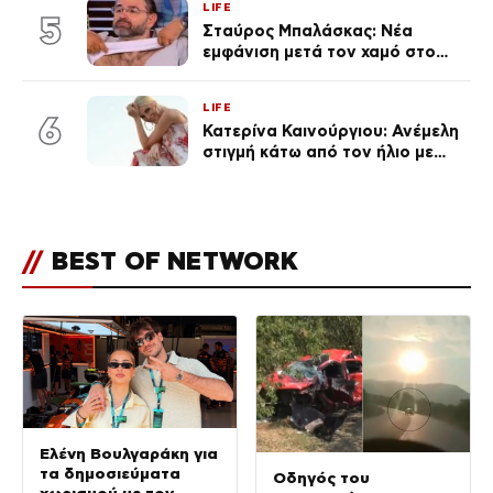
LIFE
5
Σταύρος Μπαλάσκας: Νέα
εμφάνιση μετά τον χαμό στο
«Πρωινό» (Φωτογραφία)
LIFE
6
Κατερίνα Καινούργιου: Ανέμελη
στιγμή κάτω από τον ήλιο με
τους followers της
(φωτογραφία)
//
BEST OF NETWORK
Ελένη Βουλγαράκη για
τα δημοσιεύματα
Οδηγός του