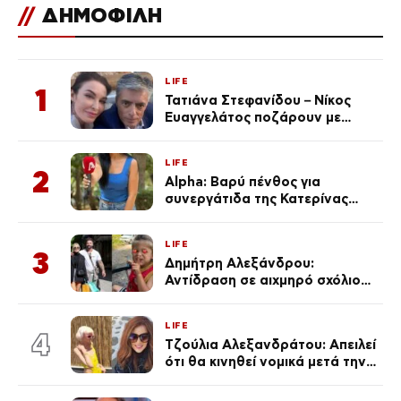
//
ΔΗΜΟΦΙΛΗ
LIFE
1
Τατιάνα Στεφανίδου – Νίκος
Ευαγγελάτος ποζάρουν με
μαγιό σε παραλία στην
Κεφαλονιά
LIFE
2
Alpha: Βαρύ πένθος για
συνεργάτιδα της Κατερίνας
Καινούργιου – «Κουράστηκες
πολύ… Απόψε είσαι στα χέρια
LIFE
του Θεού»
3
Δημήτρη Αλεξάνδρου:
Αντίδραση σε αιχμηρό σχόλιο
για την Τούνη με αφορμή το
μεγάλωμα του Πάρη
LIFE
4
Τζούλια Αλεξανδράτου: Απειλεί
ότι θα κινηθεί νομικά μετά την
ανάρτηση της Δημουλίδου