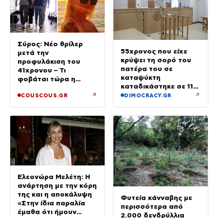
Σύρος: Νέο θρίλερ
55χρονος που είχε
μετά την
κρύψει τη σορό του
προφυλάκιση του
πατέρα του σε
41χρονου – Τι
καταψύκτη
φοβάται τώρα η
καταδικάστηκε σε 11
οικογένεια της Βάγγης
μήνες με αναστολή
↗
↗
COUSCOUS.GR
DIMOCRACY.GR
Ελεονώρα Μελέτη: Η
ανάρτηση με την κόρη
της και η αποκάλυψη
Φυτεία κάνναβης με
«Στην ίδια παραλία
περισσότερα από
έμαθα ότι ήμουν
2.000 δενδρύλλια