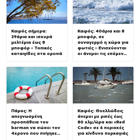
Καιρός σήμερα:
Καιρός: 40άρια και 8
39άρια και ισχυρά
μποφόρ, σε
μελτέμια έως 8
συναγερμό η χώρα για
μποφόρ – Τοπικές
φωτιές – Ενισχύονται
καταιγίδες στα ορεινά
οι άνεμοι τις επόμενες
ημέρες
Πάρος: Η
Καιρός: Θυελλώδεις
απεγνωσμένη
άνεμοι με ριπές έως
προσπάθεια του
80 χλμ/ώρα και «Red
barman να σώσει τον
Code» σε 6 περιοχές
4χρονο που πνίγηκε
για κίνδυνο πυρκαγιάς
στην πισίνα – Πώς