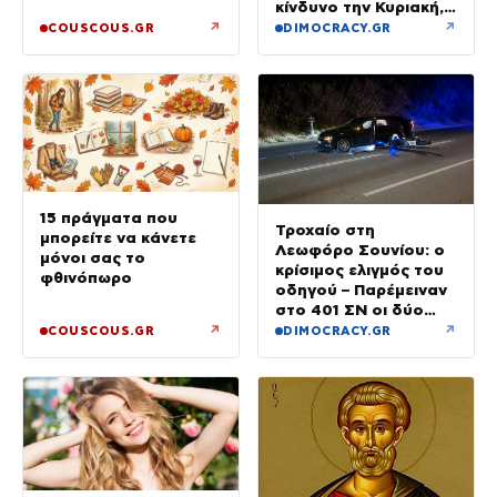
κίνδυνο την Κυριακή,
με μελτέμια έως 8
↗
↗
COUSCOUS.GR
DIMOCRACY.GR
μποφόρ
15 πράγματα που
Τροχαίο στη
μπορείτε να κάνετε
Λεωφόρο Σουνίου: ο
μόνοι σας το
κρίσιμος ελιγμός του
φθινόπωρο
οδηγού – Παρέμειναν
στο 401 ΣΝ οι δύο
αστυνομικοί
↗
↗
COUSCOUS.GR
DIMOCRACY.GR