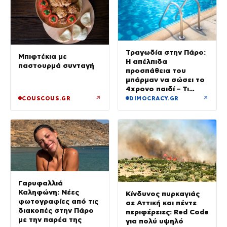
Τραγωδία στην Πάρο:
Μπιφτέκια με
Η απέλπιδα
παστουρμά συνταγή
προσπάθεια του
μπάρμαν να σώσει το
4χρονο παιδί – Τι
ερευνούν οι αρχές
↗
↗
COUSCOUS.GR
DIMOCRACY.GR
Γαρυφαλλιά
Καληφώνη: Νέες
Κίνδυνος πυρκαγιάς
φωτογραφίες από τις
σε Αττική και πέντε
διακοπές στην Πάρο
περιφέρειες: Red Code
με την παρέα της
για πολύ υψηλό