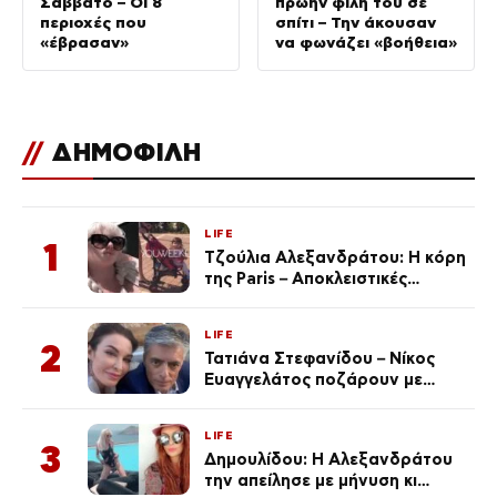
Σάββατο – Οι 8
πρώην φίλη του σε
περιοχές που
σπίτι – Την άκουσαν
«έβρασαν»
να φωνάζει «βοήθεια»
//
ΔΗΜΟΦΙΛΗ
LIFE
1
Τζούλια Αλεξανδράτου: Η κόρη
της Paris – Αποκλειστικές
φωτογραφίες
LIFE
2
Τατιάνα Στεφανίδου – Νίκος
Ευαγγελάτος ποζάρουν με
μαγιό σε παραλία στην
Κεφαλονιά
LIFE
3
Δημουλίδου: Η Αλεξανδράτου
την απείλησε με μήνυση κι