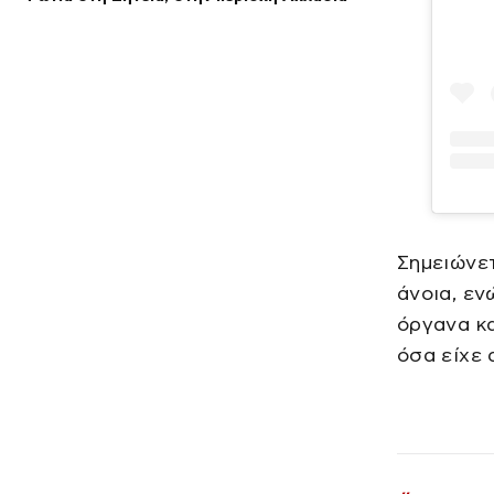
Σημειώνετ
άνοια, εν
όργανα κα
όσα είχε 