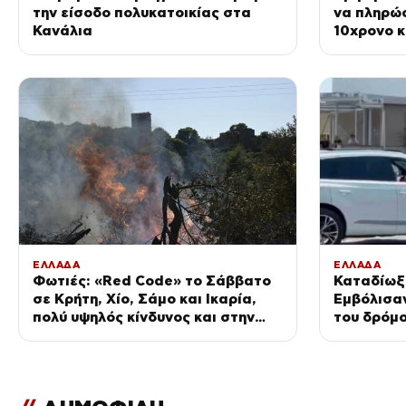
την είσοδο πολυκατοικίας στα
να πληρώσ
Κανάλια
10χρονο κ
επιχείρησ
ΕΛΛΑΔΑ
ΕΛΛΑΔΑ
Φωτιές: «Red Code» το Σάββατο
Καταδίωξ
σε Κρήτη, Χίο, Σάμο και Ικαρία,
Εμβόλισαν
πολύ υψηλός κίνδυνος και στην
του δρόμο
Αττική
φώναζαν 
μ@@@»