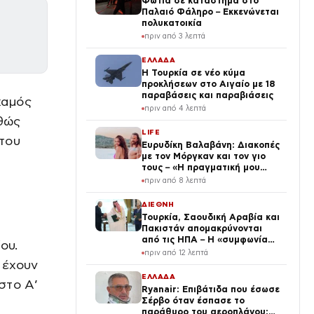
Φωτιά σε κατάστημα στο
Παλαιό Φάληρο – Εκκενώνεται
πολυκατοικία
πριν από 3 λεπτά
ΕΛΛΑΔΑ
Η Τουρκία σε νέο κύμα
προκλήσεων στο Αιγαίο με 18
παραβάσεις και παραβιάσεις
χαμός
πριν από 4 λεπτά
αθώς
LIFE
του
Ευρυδίκη Βαλαβάνη: Διακοπές
με τον Μόργκαν και τον γιο
τους – «Η πραγματική μου
πολυτέλεια» (φωτογραφίες)
πριν από 8 λεπτά
ΔΙΕΘΝΗ
Τουρκία, Σαουδική Αραβία και
Πακιστάν απομακρύνονται
από τις ΗΠΑ – Η «συμφωνία
ου.
της Μέκκας» αλλάζει την
πριν από 12 λεπτά
αρχιτεκτονική ασφαλείας στη
 έχουν
Μέση Ανατολή
ΕΛΛΑΔΑ
στο Α’
Ryanair: Επιβάτιδα που έσωσε
Σέρβο όταν έσπασε το
παράθυρο του αεροπλάνου: