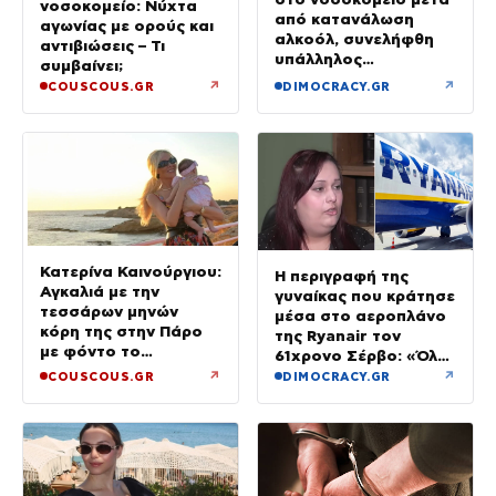
νοσοκομείο: Νύχτα
από κατανάλωση
αγωνίας με ορούς και
αλκοόλ, συνελήφθη
αντιβιώσεις – Τι
υπάλληλος
συμβαίνει;
καταστήματος
↗
↗
COUSCOUS.GR
DIMOCRACY.GR
Κατερίνα Καινούργιου:
Η περιγραφή της
Αγκαλιά με την
γυναίκας που κράτησε
τεσσάρων μηνών
μέσα στο αεροπλάνο
κόρη της στην Πάρο
της Ryanair τον
με φόντο το
61χρονο Σέρβο: «Όλα
ηλιοβασίλεμα
έγιναν σε κλάσματα
↗
↗
COUSCOUS.GR
DIMOCRACY.GR
δευτερολέπτου»