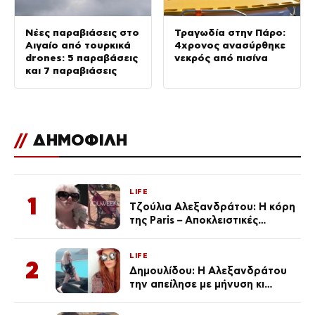
Νέες παραβιάσεις στο
Τραγωδία στην Πάρο:
Αιγαίο από τουρκικά
4χρονος ανασύρθηκε
drones: 5 παραβάσεις
νεκρός από πισίνα
και 7 παραβιάσεις
//
ΔΗΜΟΦΙΛΗ
LIFE
1
Τζούλια Αλεξανδράτου: Η κόρη
της Paris – Αποκλειστικές
φωτογραφίες
LIFE
2
Δημουλίδου: Η Αλεξανδράτου
την απείλησε με μήνυση κι
εκείνη απαντά – «Δεν σε
αναγνώρισα, όταν κατάλαβα