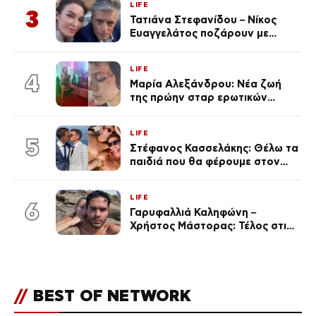
LIFE
ποια είσαι σοκαρίστικα»
3
Τατιάνα Στεφανίδου – Νίκος
Ευαγγελάτος ποζάρουν με
μαγιό σε παραλία στην
Κεφαλονιά
LIFE
4
Μαρία Αλεξάνδρου: Νέα ζωή
της πρώην σταρ ερωτικών
ταινιών, μητέρα ενός παιδιού με
σύντροφο επιχειρηματία
LIFE
(Φωτογραφίες)
5
Στέφανος Κασσελάκης: Θέλω τα
παιδιά που θα φέρουμε στον
κόσμο να… – Αποκάλυψη για την
οικογένεια με τον Τάιλερ
LIFE
6
Γαρυφαλλιά Καληφώνη –
Χρήστος Μάστορας: Τέλος στις
φήμες χωρισμού, όλη η αλήθεια
για τη σχέση τους
//
BEST OF NETWORK