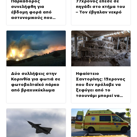
Παρκαδόρος
77χρονος έπεσε σε
συνελήφθη για
πηγάδι στο κτήμα του
έβδομη φορά από
– Τον έβγαλαν νεκρό
αστυνομικούς που
προσποιήθηκαν τους
τουρίστες
Δύο συλλήψεις στην
Ηφαίστειο
Κορινθία για φωτιά σε
Σαντορίνης: 15χρονος
φωτοβολταϊκό πάρκο
που δεν πρόλαβε να
από βραχυκύκλωμα
ξεφύγει από το
τσουνάμι μπορεί να
αλλάξει τη
χρονολογία της
προϊστορικής έκρηξης