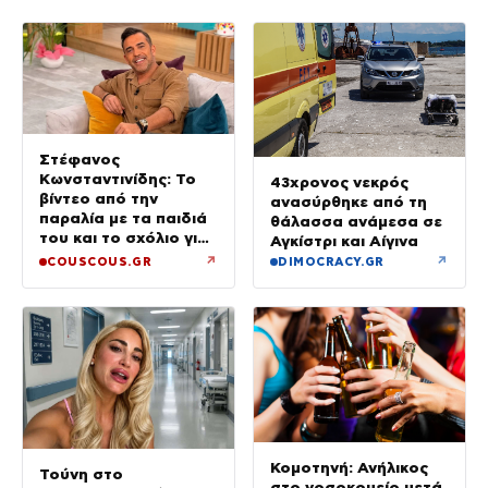
Στέφανος
Κωνσταντινίδης: Το
43χρονος νεκρός
βίντεο από την
ανασύρθηκε από τη
παραλία με τα παιδιά
θάλασσα ανάμεσα σε
του και το σχόλιο για
Αγκίστρι και Αίγινα
την ηλικία του
↗
↗
COUSCOUS.GR
DIMOCRACY.GR
Κομοτηνή: Ανήλικος
Τούνη στο
στο νοσοκομείο μετά