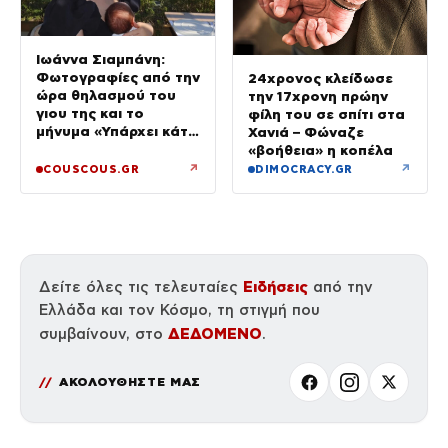
Ιωάννα Σιαμπάνη:
Φωτογραφίες από την
24χρονος κλείδωσε
ώρα θηλασμού του
την 17χρονη πρώην
γιου της και το
φίλη του σε σπίτι στα
μήνυμα «Υπάρχει κάτι
Χανιά – Φώναζε
μαγικό σε αυτές τις
«βοήθεια» η κοπέλα
αργές μέρες»
↗
↗
COUSCOUS.GR
DIMOCRACY.GR
Ειδήσεις
Δείτε όλες τις τελευταίες
από την
Ελλάδα και τον Κόσμο, τη στιγμή που
ΔΕΔΟΜΕΝΟ
συμβαίνουν, στο
.
ΑΚΟΛΟΥΘΗΣΤΕ ΜΑΣ