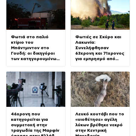
Φωτιά στο παλιό
Φωτιές σε Σκύρο και
κτίριο του
Λακωνία:
Μπάντμιντον στο
Συνελήφθησαν
Γουδή: οι δικηγόροι
63χρονη και 71χρονος
των κατηγορουμένων
για εμπρησμό από
λένε «Η δικογραφία
αμέλεια
περιέχει πλήθος
ελλείψεων και
σοβαρών κενών»
46χρονη που
Λευκό κουτάβι που το
κατηγορείται για
«υιοθέτησε» αγέλη
συμμετοχή στην
λύκων βρέθηκε νεκρό
τραγωδία της Μαρφίν
στην Κεντρική
έφτασε στην Ελλάδα
Μακεδονία