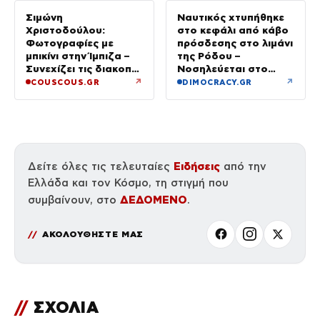
Σιμώνη
Ναυτικός χτυπήθηκε
Χριστοδούλου:
στο κεφάλι από κάβο
Φωτογραφίες με
πρόσδεσης στο λιμάνι
μπικίνι στην Ίμπιζα –
της Ρόδου –
Συνεχίζει τις διακοπές
Νοσηλεύεται στο
της με τον σύζυγό
νοσοκομείο
↗
↗
COUSCOUS.GR
DIMOCRACY.GR
της, Αντρέα Γεωργίου
Ειδήσεις
Δείτε όλες τις τελευταίες
από την
Ελλάδα και τον Κόσμο, τη στιγμή που
ΔΕΔΟΜΕΝΟ
συμβαίνουν, στο
.
ΑΚΟΛΟΥΘΗΣΤΕ ΜΑΣ
//
ΣΧΟΛΙΑ