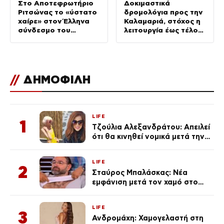
Στο Αποτεφρωτήριο
Δοκιμαστικά
Ριτσώνας το «ύστατο
δρομολόγια προς την
χαίρε» στον Έλληνα
Καλαμαριά, στόχος η
σύνδεσμο του
λειτουργία έως τέλος
ελικοπτέρου που
Αυγούστου
έπεσε στην Ψάθα
//
ΔΗΜΟΦΙΛΗ
LIFE
1
Τζούλια Αλεξανδράτου: Απειλεί
ότι θα κινηθεί νομικά μετά την
ανάρτηση της Δημουλίδου
LIFE
2
Σταύρος Μπαλάσκας: Νέα
εμφάνιση μετά τον χαμό στο
«Πρωινό» (Φωτογραφία)
LIFE
3
Ανδρομάχη: Χαμογελαστή στη