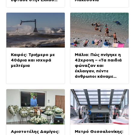
– Θα μεταφερθεί στη
ΓΑΔΑ
Καιρός: Τριήμερο με
Μάλια: Πώς πνίγηκε η
40άρια και ισχυρά
42χρονη – «Τα παιδιά
μελτέμια
φώναζαν και
έκλαιγαν, πέντε
άνθρωποι κάναμε
ΚΑΡΠΑ»
Αριστοτέλης Δαμίγος:
Μετρό Θεσσαλονίκης: