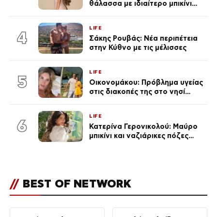
θάλασσα με ιδιαίτερο μπικίνι
μετά τον χωρισμό της
(φωτογραφία)
LIFE
4
Σάκης Ρουβάς: Νέα περιπέτεια
στην Κύθνο με τις μέλισσες
LIFE
5
Οικονομάκου: Πρόβλημα υγείας
στις διακοπές της στο νησί
Μπόρα Μπόρα – «Έσκασε όλη η
κούραση του χειμώνα»
LIFE
6
Κατερίνα Γερονικολού: Μαύρο
μπικίνι και ναζιάρικες πόζες
(φωτογραφίες)
//
BEST OF NETWORK