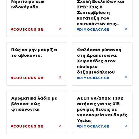
Νηστίσιμο κέικ
Σχολή Ευελπίδων και
ινδοκάρυδο
ΣΜΥ: Στις 8
Σεπτεμβρίου η
κατάταξη των
επιτυχόντων στις
Στρατιωτικές Σχολές
↗
↗
COUSCOUS.GR
DIMOCRACY.GR
Πώς να μην μαυρίζει
Θαλάσσια ρύπανση
το αβοκάντο;
στη Δραπετσώνα:
Χειροπέδες στον
πλοίαρχο
δεξαμενόπλοιου
↗
↗
COUSCOUS.GR
DIMOCRACY.GR
Αρωματικά λάδια με
ΑΣΕΠ 6Κ/2026: 1.102
βότανα: πώς
αιτήσεις για τις 315
φτιάχνονται
μόνιμες θέσεις σε
νοσοκομεία και δομές
Υγείας
↗
↗
COUSCOUS.GR
DIMOCRACY.GR