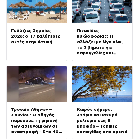
Γαλάζιες Σημαίες
Πινακίδες
2026: οι 17 καλύτερες
κυκλοφορίας: Τι
ακτές στην Αττική
αλλάζει με λίγα κλικ,
τα 3 βήματα για
παραγγελίες και
έκδοση –
Αυστηροποιούνται οι
κυρώσεις για
παραβάσεις
Τροχαίο Αθηνών –
Καιρός σήμερα:
Σουνίου: Ο οδηγός
39άρια και ισχυρά
παρέσυρε τη μηχανή
μελτέμια έως 8
των αστυνομικών σε
μποφόρ – Τοπικές
αναστροφή – Στο 401
καταιγίδες στα ορεινά
ΣΝ οι δύο τραυματίες