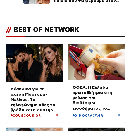
παιδιά που θα φέρουμε στον
κόσμο να… – Αποκάλυψη για την
οικογένεια με τον Τάιλερ
//
BEST OF NETWORK
ΟΟΣΑ: Η Ελλάδα
Δέσποινα για τη
πρωταθλήτρια στη
σχέση Μάστορα-
μείωση του
Μελίνας: Το
διαθέσιμου
τηλεφώνημα χθες το
εισοδήματος το
βράδυ και η αυστηρή
πρώτο τρίμηνο του
προειδοποίηση
↗
↗
COUSCOUS.GR
DIMOCRACY.GR
2026