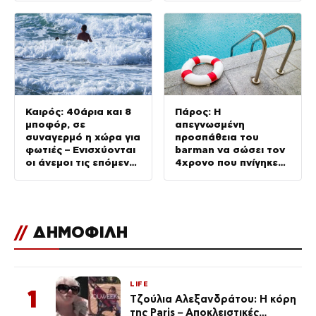
Καιρός: 40άρια και 8
Πάρος: Η
μποφόρ, σε
απεγνωσμένη
συναγερμό η χώρα για
προσπάθεια του
φωτιές – Ενισχύονται
barman να σώσει τον
οι άνεμοι τις επόμενες
4χρονο που πνίγηκε
ημέρες
στην πισίνα – Πώς
έγινε η τραγωδία
//
ΔΗΜΟΦΙΛΗ
LIFE
1
Τζούλια Αλεξανδράτου: Η κόρη
της Paris – Αποκλειστικές