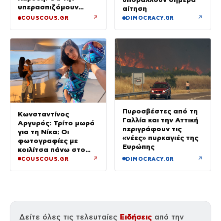
υπερασπιζόμουν
αίτηση
άλλες 500 φορές –
↗
↗
COUSCOUS.GR
DIMOCRACY.GR
Δεν έχει φωτογένεια,
τι να κάνουμε
Πυροσβέστες από τη
Κωνσταντίνος
Γαλλία και την Αττική
Αργυρός: Τρίτο μωρό
περιγράφουν τις
για τη Νίκα; Οι
«νέες» πυρκαγιές της
φωτογραφίες με
Ευρώπης
κοιλίτσα πάνω στο
σκάφος που
↗
↗
COUSCOUS.GR
DIMOCRACY.GR
φούντωσαν τις φήμες
Ειδήσεις
Δείτε όλες τις τελευταίες
από την