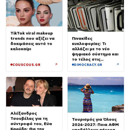
TikTok viral makeup
trends που αξίζει να
Πινακίδες
δοκιμάσεις αυτό το
κυκλοφορίας: Τι
καλοκαίρι
αλλάζει με το νέο
ψηφιακό σύστημα και
το τέλος στις
καθυστερήσεις
↗
↗
COUSCOUS.GR
DIMOCRACY.GR
Αλέξανδρος
Τσουβέλας για τη
Τουρισμός για Όλους
σύντροφό του, Εύα
2026-2027: Ποια ΑΦΜ
Καρύδη: Θα την
υποβάλλουν σήμερα