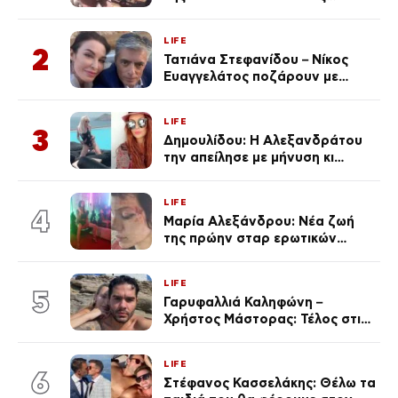
φωτογραφίες
LIFE
2
Τατιάνα Στεφανίδου – Νίκος
Ευαγγελάτος ποζάρουν με
μαγιό σε παραλία στην
Κεφαλονιά
LIFE
3
Δημουλίδου: Η Αλεξανδράτου
την απείλησε με μήνυση κι
εκείνη απαντά – «Δεν σε
αναγνώρισα, όταν κατάλαβα
LIFE
ποια είσαι σοκαρίστικα»
4
Μαρία Αλεξάνδρου: Νέα ζωή
της πρώην σταρ ερωτικών
ταινιών, μητέρα ενός παιδιού με
σύντροφο επιχειρηματία
LIFE
(Φωτογραφίες)
5
Γαρυφαλλιά Καληφώνη –
Χρήστος Μάστορας: Τέλος στις
φήμες χωρισμού, όλη η αλήθεια
για τη σχέση τους
LIFE
6
Στέφανος Κασσελάκης: Θέλω τα