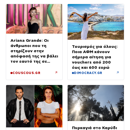
Ariana Grande: Οι
άνθρωποι που τη
Τουρισμός για όλους:
στηρίζουν στην
Ποια ΑΦΜ κάνουν
απόφασή της να βάλει
σήμερα αίτηση για
τον εαυτό της σε
vouchers από 200
προτεραιότητα
έως και 600 ευρώ
↗
↗
COUSCOUS.GR
DIMOCRACY.GR
Πυρκαγιά στο Καρύδι