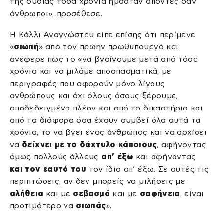
της ουσίας τόσα χρόνια ήμασταν απόντες σαν
άνθρωποι», προσέθεσε.
Η Κάλλι Αναγνώστου είπε επίσης ότι περίμενε
«
σιωπή
» από τον πρώην πρωθυπουργό και
ανέφερε πως το «να βγαίνουμε μετά από τόσα
χρόνια και να μιλάμε αποσπασματικά, με
περιγραφές που αφορούν μόνο λίγους
ανθρώπους και όχι όλους όσους ξέρουμε,
αποδεδειγμένα πλέον και από το δικαστήριο και
από τα διάφορα όσα έχουν συμβεί όλα αυτά τα
χρόνια, το να βγει ένας άνθρωπος και να αρχίσει
να
δείχνει με το δάχτυλο κάποιους
, αφήνοντας
όμως πολλούς άλλους
απ’ έξω
και αφήνοντας
και τον εαυτό
του
τον ίδιο απ’ έξω. Σε αυτές τις
περιπτώσεις, αν δεν μπορείς να μιλήσεις με
αλήθεια
και με
σεβασμό
και με
σαφήνεια
, είναι
προτιμότερο να
σιωπάς
».