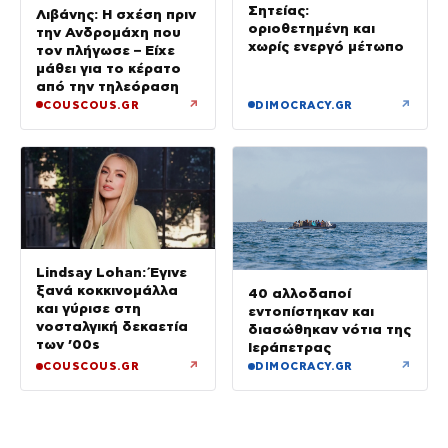
Σητείας:
Λιβάνης: Η σχέση πριν
οριοθετημένη και
την Ανδρομάχη που
χωρίς ενεργό μέτωπο
τον πλήγωσε – Είχε
μάθει για το κέρατο
από την τηλεόραση
↗
↗
COUSCOUS.GR
DIMOCRACY.GR
Lindsay Lohan: Έγινε
ξανά κοκκινομάλλα
40 αλλοδαποί
και γύρισε στη
εντοπίστηκαν και
νοσταλγική δεκαετία
διασώθηκαν νότια της
των ’00s
Ιεράπετρας
↗
↗
COUSCOUS.GR
DIMOCRACY.GR