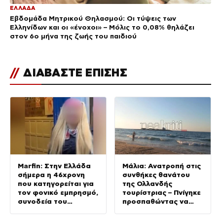
ΕΛΛΑΔΑ
Εβδομάδα Μητρικού Θηλασμού: Οι τύψεις των
Ελληνίδων και οι «ένοχοι» – Μόλις το 0,08% θηλάζει
στον 6ο μήνα της ζωής του παιδιού
//
ΔΙΑΒΑΣΤΕ ΕΠΙΣΗΣ
Marfin: Στην Ελλάδα
Μάλια: Ανατροπή στις
σήμερα η 46χρονη
συνθήκες θανάτου
που κατηγορείται για
της Ολλανδής
τον φονικό εμπρησμό,
τουρίστριας – Πνίγηκε
συνοδεία του
προσπαθώντας να
ελληνικού FBI από τη
σώσει τη φίλη της
Βρετανία