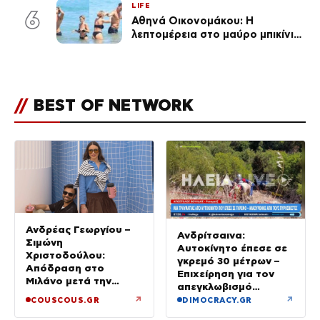
LIFE
6
Αθηνά Οικονομάκου: Η
λεπτομέρεια στο μαύρο μπικίνι
της που απογείωσε την
εμφάνισή της στη Μύκονο
(φωτογραφίες)
//
BEST OF NETWORK
Ανδρέας Γεωργίου –
Ανδρίτσαινα:
Σιμώνη
Αυτοκίνητο έπεσε σε
Χριστοδούλου:
γκρεμό 30 μέτρων –
Απόδραση στο
Επιχείρηση για τον
Μιλάνο μετά την
απεγκλωβισμό
Ίμπιζα
32χρονης
↗
↗
COUSCOUS.GR
DIMOCRACY.GR