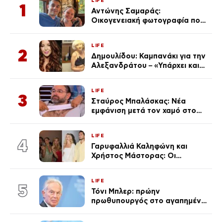
LIFE
1
Αντώνης Σαμαράς:
Οικογενειακή φωτογραφία που
ανάρτησε ο γιος του λίγο πριν
από την επέτειο θανάτου της
LIFE
Λένας
2
Δημουλίδου: Καμπανάκι για την
Αλεξανδράτου – «Υπάρχει και
ένα μικρό παιδί πίσω που
χρειάζεται τη μάνα του»
LIFE
3
Σταύρος Μπαλάσκας: Νέα
εμφάνιση μετά τον χαμό στο
«Πρωινό» (Φωτογραφία)
LIFE
4
Γαρυφαλλιά Καληφώνη και
Χρήστος Μάστορας: Οι
χωριστές διακοπές και η
επέτειος που φέτος πέρασε
LIFE
απαρατήρητη
5
Τόνι Μπλερ: πρώην
πρωθυπουργός στο αγαπημένο
του Πόρτο Χέλι