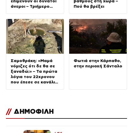
επιμένουν οι δυνατοί
βαθμούς στη χώρα –
άνεμοι – Τριήμερο
Πού θα βρέξει
κύμα ζέστης με 40°C
από το Σάββατο
Σαμοθράκη: «Μαμά
Φωτιά στην Κάρπαθο,
νόμιζες ότι δε θα σε
στην περιοχή Σάνταλο
ξαναδώ;» – Τα πρώτα
λόγια του 22χρονου
που έπεσε σε κανάλι
με καυτό νερό
//
ΔΗΜΟΦΙΛΗ