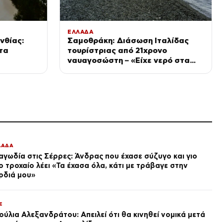
πραγματογνώμονας
πριν από 1 ώρα
TRAVEL
Γιατί οι Τούρκοι συρρέουν στα ελληνικά
ΕΛΛΑΔΑ
νησιά
νθίας:
Σαμοθράκη: Διάσωση Ιταλίδας
τα
τουρίστριας από 21χρονο
πριν από 1 ώρα
ναυαγοσώστη – «Είχε νερό στα
ΑΓΟΡΕΣ
πνευμόνια, της δώσαμε οξυγόνο»
Χρηματιστήρια: Κλείσιμο με
κέρδη στην Αθήνα, ανοδικά
συνεχίζουν οι ευρωαγορές
πριν από 1 ώρα
SPORTS
Κύπελλο Ελλάδας: Πρόγραμμα
δεύτερης φάσης της
διοργάνωσης
ΛΑΔΑ
πριν από 1 ώρα
αγωδία στις Σέρρες: Άνδρας που έχασε σύζυγο και γιο
ο τροχαίο λέει «Τα έχασα όλα, κάτι με τράβαγε στην
ΕΛΛΑΔΑ
ρδιά μου»
Φωτιά στην Ερμακιά Κοζάνης
– Στη μάχη της κατάσβεσης
και εναέρια μέσα
πριν από 2 ώρες
E
ούλια Αλεξανδράτου: Απειλεί ότι θα κινηθεί νομικά μετά
LIFE