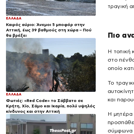
τραγική α
ΕΛΛΑΔΑ
Καιρός αύριο: Άνεμοι 5 μποφόρ στην
Αττική, έως 39 βαθμούς στη χώρα – Πού
Πιο αν
θα βρέξει
Η τοπική 
στο πένθο
οποίο κατ
Το τραγικ
αυτοκίνητ
ΕΛΛΑΔΑ
και παρου
Φωτιές: «Red Code» το Σάββατο σε
Κρήτη, Χίο, Σάμο και Ικαρία, πολύ υψηλός
κίνδυνος και στην Αττική
Η μητέρα
προσπάθει
σύμφωνα μ