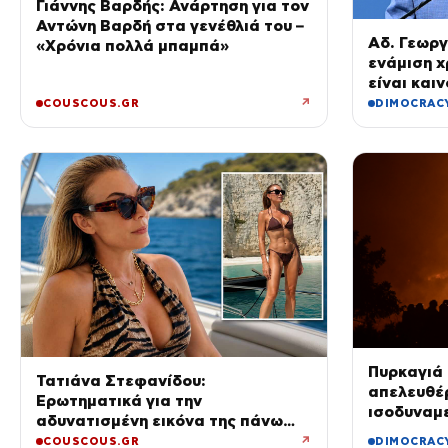
Γιάννης Βαρδής: Ανάρτηση για τον
Αντώνη Βαρδή στα γενέθλιά του –
Αδ. Γεωργ
«Χρόνια πολλά μπαμπά»
ενάμιση χ
είναι καιν
νοσηλευτέ
↗
COUSCOUS.GR
DIMOCRAC
Ακτινολογ
Πυρκαγιά 
Τατιάνα Στεφανίδου:
απελευθέ
Ερωτηματικά για την
ισοδυναμε
αδυνατισμένη εικόνα της πάνω
Χιροσίμα
στο σκάφος – Τι συμβαίνει με την
↗
COUSCOUS.GR
DIMOCRAC