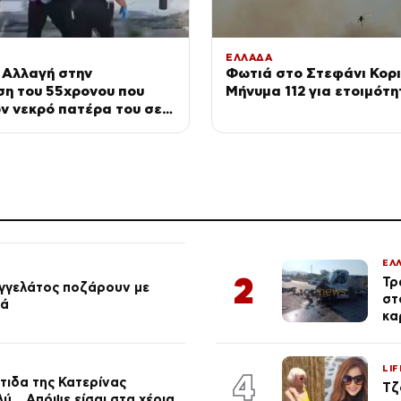
ΕΛΛΑΔΑ
 Αλλαγή στην
Φωτιά στο Στεφάνι Κορι
ση του 55χρονου που
Μήνυμα 112 για ετοιμότη
ν νεκρό πατέρα του σε
 – Η αγάπη στους
ι η διαφωνία με την
ου
ΕΛ
2
Τρ
αγγελάτος ποζάρουν με
στ
ιά
κα
LIF
4
τιδα της Κατερίνας
Τζ
λύ… Απόψε είσαι στα χέρια