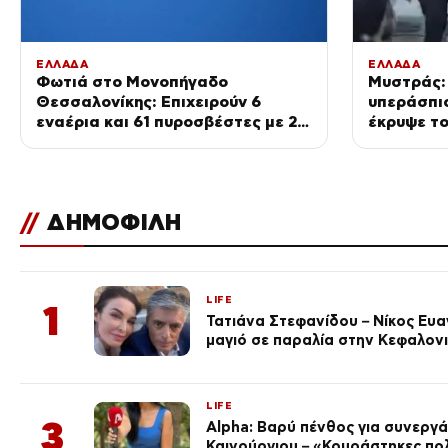
ΕΛΛΑΔΑ
ΕΛΛΑΔΑ
Φωτιά στο Μονοπήγαδο
Μυστράς:
Θεσσαλονίκης: Επιχειρούν 6
υπεράσπι
εναέρια και 61 πυροσβέστες με 22
έκρυψε το
οχήματα
καταψύκτη
γονείς κα
αδερφή τ
//
ΔΗΜΟΦΙΛΗ
LIFE
1
Τατιάνα Στεφανίδου – Νίκος Ευ
μαγιό σε παραλία στην Κεφαλον
LIFE
3
Alpha: Βαρύ πένθος για συνεργά
Καινούργιου – «Κουράστηκες πο