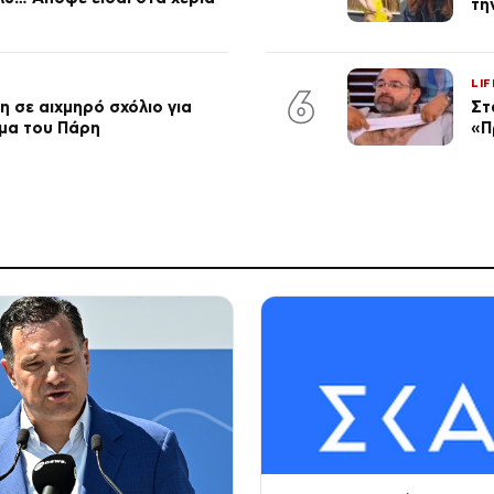
τη
LIF
6
 σε αιχμηρό σχόλιο για
Στ
μα του Πάρη
«Π