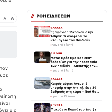
//
ΡΟΗ ΕΙΔΗΣΕΩΝ
Α
Α
ΕΛΛΑΔΑ
Εξαφάνιση 15χρονου στην
Αθήνα: Τι αναφέρει το
«Χαμόγελο του Παιδιού»
πριν από 3 λεπτά
ΔΙΕΘΝΗ
Meta: Πρόστιμο 567 εκατ.
δολαρίων για την προστασία
των παιδιών – Δικαστής την
 τον
χαρακτήρισε «δημόσιο
πριν από 3 λεπτά
κίνδυνο»
ευσε
ΕΛΛΑΔΑ
η
Καιρός αύριο: Άνεμοι 5
μποφόρ στην Αττική, έως 39
ο
βαθμούς στη χώρα – Πού θα
νείπωτη
βρέξει
πριν από 23 λεπτά
είναι
SPORTS
ώνει μια
Φακούντο Καμπάτσο έπαιξε