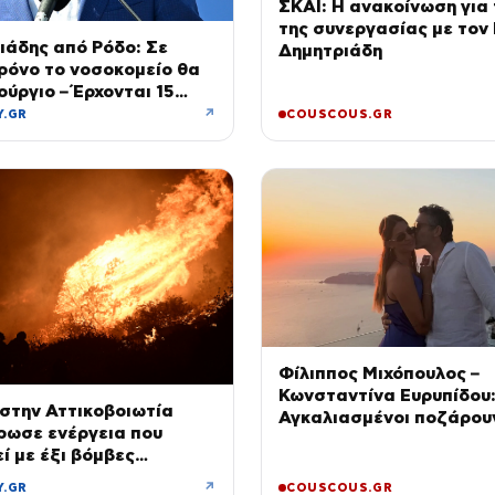
ΣΚΑΙ: Η ανακοίνωση για 
της συνεργασίας με τον
ιάδης από Ρόδο: Σε
Δημητριάδη
ρόνο το νοσοκομείο θα
ούργιο – Έρχονται 15
ς και ενισχύεται το
↗
Y.GR
COUSCOUS.GR
ικό
Φίλιππος Μιχόπουλος –
Κωνσταντίνα Ευρυπίδου
στην Αττικοβοιωτία
Αγκαλιασμένοι ποζάρου
ρωσε ενέργεια που
ηλιοβασίλεμα της Σαντο
ί με έξι βόμβες
↗
Y.GR
COUSCOUS.GR