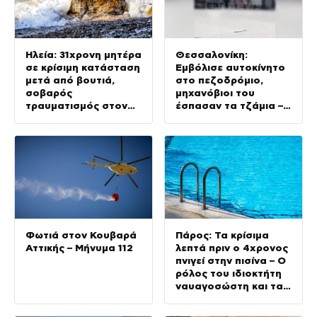
Ηλεία: 31χρονη μητέρα
Θεσσαλονίκη:
σε κρίσιμη κατάσταση
Εμβόλισε αυτοκίνητο
μετά από βουτιά,
στο πεζοδρόμιο,
σοβαρός
μηχανόβιοι του
τραυματισμός στον
έσπασαν τα τζάμια –
αυχένα
Βίντεο ντοκουμέντο
Φωτιά στον Κουβαρά
Πάρος: Τα κρίσιμα
Αττικής – Μήνυμα 112
λεπτά πριν ο 4χρονος
πνιγεί στην πισίνα – Ο
ρόλος του ιδιοκτήτη
ναυαγοσώστη και τα
μέτρα ασφαλείας