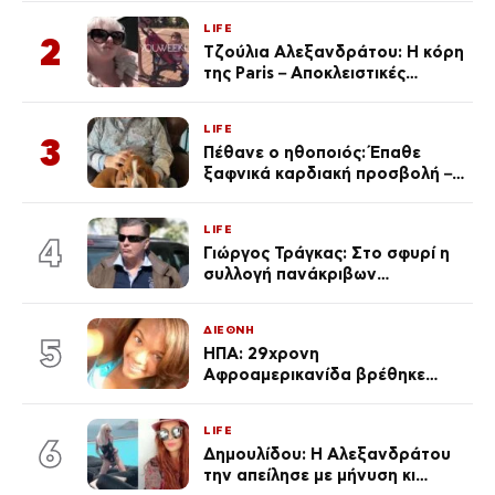
Κεφαλονιά
LIFE
2
Τζούλια Αλεξανδράτου: Η κόρη
της Paris – Αποκλειστικές
φωτογραφίες
LIFE
3
Πέθανε ο ηθοποιός: Έπαθε
ξαφνικά καρδιακή προσβολή – Η
ανακοίνωση της συζύγου του
LIFE
4
Γιώργος Τράγκας: Στο σφυρί η
συλλογή πανάκριβων
αυτοκινήτων του – Ζαλίζουν τα
ποσά
ΔΙΕΘΝΗ
5
ΗΠΑ: 29χρονη
Αφροαμερικανίδα βρέθηκε
απαγχονισμένη σε δέντρο στον
Μισισιπή
LIFE
6
Δημουλίδου: Η Αλεξανδράτου
την απείλησε με μήνυση κι