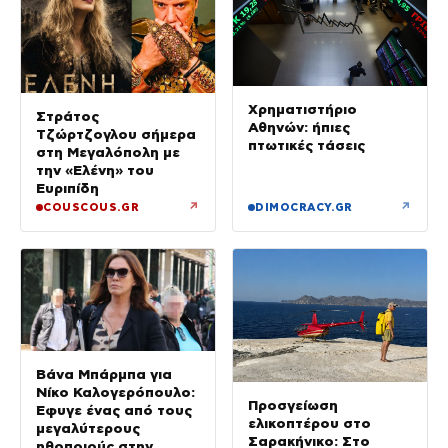
Χρηματιστήριο
Στράτος
Αθηνών: ήπιες
Τζώρτζογλου σήμερα
πτωτικές τάσεις
στη Μεγαλόπολη με
την «Ελένη» του
Ευριπίδη
↗
↗
COUSCOUS.GR
DIMOCRACY.GR
Βάνα Μπάρμπα για
Νίκο Καλογερόπουλο:
Προσγείωση
Έφυγε ένας από τους
ελικοπτέρου στο
μεγαλύτερους
Σαρακήνικο: Στο
ηθοποιούς στην