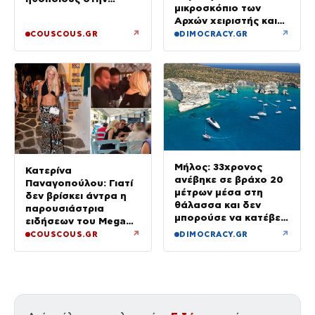
μικροσκόπιο των
πατρίδα μας – Είχε
Αρχών χειριστής και
υποτιμηθεί πολύ
ιδιοκτήτης
↗
↗
COUSCOUS.GR
DIMOCRACY.GR
Μήλος: 33χρονος
Κατερίνα
ανέβηκε σε βράχο 20
Παναγοπούλου: Γιατί
μέτρων μέσα στη
δεν βρίσκει άντρα η
θάλασσα και δεν
παρουσιάστρια
μπορούσε να κατέβει
ειδήσεων του Mega
– Επιχείρηση
μετά τον Ντέμη
↗
↗
COUSCOUS.GR
DIMOCRACY.GR
διάσωσης
(φωτογραφίες από τη
Μύκονο)