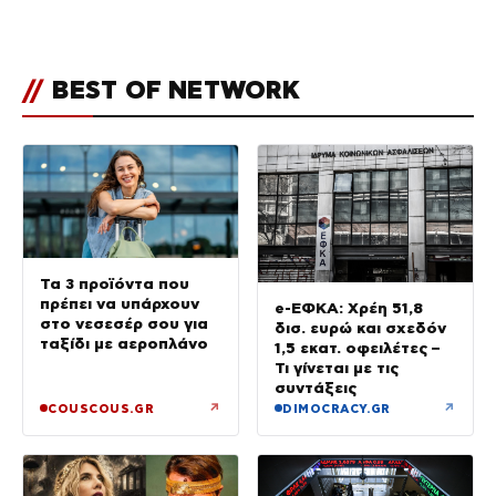
εκείνη απαντά – «Δεν σε
αναγνώρισα, όταν κατάλαβα
ποια είσαι σοκαρίστικα»
//
BEST OF NETWORK
Τα 3 προϊόντα που
πρέπει να υπάρχουν
e-ΕΦΚΑ: Χρέη 51,8
στο νεσεσέρ σου για
δισ. ευρώ και σχεδόν
ταξίδι με αεροπλάνο
1,5 εκατ. οφειλέτες –
Τι γίνεται με τις
συντάξεις
↗
↗
COUSCOUS.GR
DIMOCRACY.GR