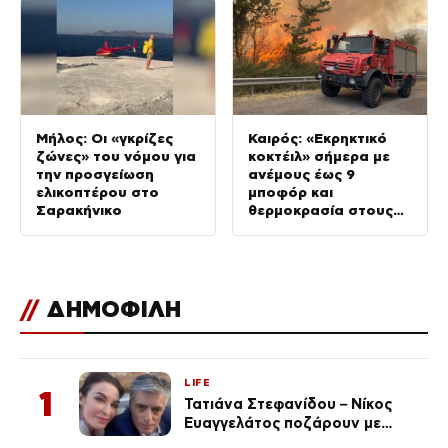
Μήλος: Οι «γκρίζες
Καιρός: «Εκρηκτικό
ζώνες» του νόμου για
κοκτέιλ» σήμερα με
την προσγείωση
ανέμους έως 9
ελικοπτέρου στο
μποφόρ και
Σαρακήνικο
θερμοκρασία στους
39°C – Την Πέμπτη
υποχωρεί ο
υδράργυρος
//
ΔΗΜΟΦΙΛΗ
LIFE
1
Τατιάνα Στεφανίδου – Νίκος
Ευαγγελάτος ποζάρουν με
μαγιό σε παραλία στην