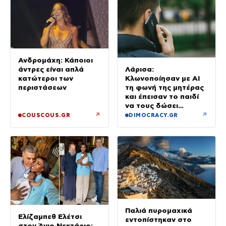
Ανδρομάχη: Κάποιοι
άντρες είναι απλά
Λάρισα:
κατώτεροι των
Κλωνοποίησαν με AI
περιστάσεων
τη φωνή της μητέρας
και έπεισαν το παιδί
να τους δώσει
χρήματα και
↗
↗
COUSCOUS.GR
DIMOCRACY.GR
κοσμήματα
Παλιά πυρομαχικά
Ελίζαμπεθ Ελέτσι
εντοπίστηκαν στο
στον Άγιο Νεκτάριο: