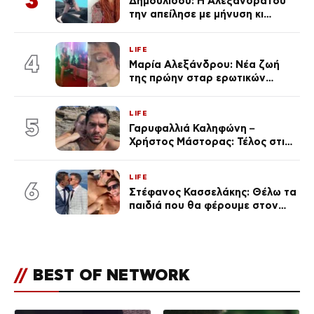
3
Δημουλίδου: Η Αλεξανδράτου
την απείλησε με μήνυση κι
εκείνη απαντά – «Δεν σε
αναγνώρισα, όταν κατάλαβα
LIFE
ποια είσαι σοκαρίστικα»
4
Μαρία Αλεξάνδρου: Νέα ζωή
της πρώην σταρ ερωτικών
ταινιών, μητέρα ενός παιδιού με
σύντροφο επιχειρηματία
LIFE
(Φωτογραφίες)
5
Γαρυφαλλιά Καληφώνη –
Χρήστος Μάστορας: Τέλος στις
φήμες χωρισμού, όλη η αλήθεια
για τη σχέση τους
LIFE
6
Στέφανος Κασσελάκης: Θέλω τα
παιδιά που θα φέρουμε στον
κόσμο να… – Αποκάλυψη για την
οικογένεια με τον Τάιλερ
//
BEST OF NETWORK