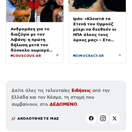
Ιράν: «Κλειστά τα
Στενά του Ορμούζ
Ανδρομάχη για το
μέχρι να δεχθούν οι
διαζύγιο με τον
ΗΠΑ όλους τους
Λιβάνη: η πρώτη
όρους μας» – Στο
δήλωση μετά τον
τραπέζι συμφωνία για
δύσκολο χωρισμό
το άνοιγμα
«Όποιος έχει…»
↗
↗
COUSCOUS.GR
DIMOCRACY.GR
Ειδήσεις
Δείτε όλες τις τελευταίες
από την
Ελλάδα και τον Κόσμο, τη στιγμή που
ΔΕΔΟΜΕΝΟ
συμβαίνουν, στο
.
ΑΚΟΛΟΥΘΗΣΤΕ ΜΑΣ