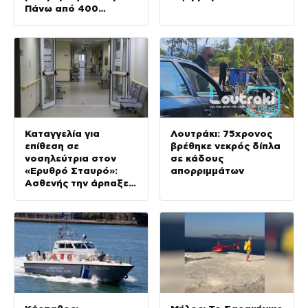
Πάνω από 400
πυρκαγιές μέσα σε 10
ημέρες
Καταγγελία για
Λουτράκι: 75χρονος
επίθεση σε
βρέθηκε νεκρός δίπλα
νοσηλεύτρια στον
σε κάδους
«Ερυθρό Σταυρό»:
απορριμμάτων
Ασθενής την άρπαξε
από τα μαλλιά και τη
χτύπησε σε πόρτες