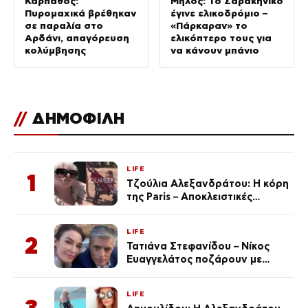
Κάρπαθος:
Μήλος: Το Σαρακήνικο
Πυρομαχικά βρέθηκαν
έγινε ελικοδρόμιο –
σε παραλία στο
«Πάρκαραν» το
Αρδάνι, απαγόρευση
ελικόπτερο τους για
κολύμβησης
να κάνουν μπάνιο
//
ΔΗΜΟΦΙΛΗ
LIFE
1
Τζούλια Αλεξανδράτου: Η κόρη
της Paris – Αποκλειστικές
φωτογραφίες
LIFE
2
Τατιάνα Στεφανίδου – Νίκος
Ευαγγελάτος ποζάρουν με
μαγιό σε παραλία στην
Κεφαλονιά
LIFE