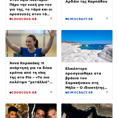
Αρδάνι της Καρπάθου
Πήρε την ευχή για τον
γιο της, το τάμα και οι
προσευχές στον τάφο
του Αγίου
↗
↗
COUSCOUS.GR
DIMOCRACY.GR
Άννα Κορακάκη: Η
ανάρτηση για τα δέκα
Ελικόπτερο
χρόνια από τη νίκη
προσγειώθηκε στα
της στο Ρίο – «Το πιο
βράχια του
πολύτιμο “μετάλλιό”
Σαρακήνικου στη
μου είναι η κόρη μου»
Μήλο – Ο ιδιοκτήτης
κατέβηκε για μπάνιο
↗
↗
COUSCOUS.GR
DIMOCRACY.GR