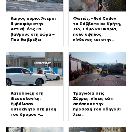
Καιρός αύριο: Άνεμοι
Φωτιές: «Red Code»
5 μποφόρ στην
το Σάββατο σε Κρήτη,
Αττική, έως 39
Χίο, Σάμο και Ικαρία,
βαθμούς στη χώρα –
πολύ υψηλός
Πού θα βρέξει
κίνδυνος και στην
Αττική
Καταδίωξη στη
Τραγωδία στις
Θεσσαλονίκη:
Σέρρες: «Ίσως κάτι
Εμβόλισαν
απέσπασε την
αυτοκίνητο στη μέση
προσοχή του οδηγού»
του δρόμου –
λέει
Ντελιβεράδες
πραγματογνώμονας
φώναζαν στον οδηγό
«μην κάνεις μ@@@»