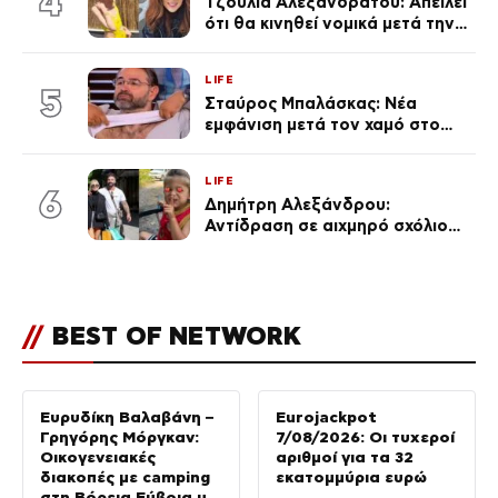
4
Τζούλια Αλεξανδράτου: Απειλεί
ότι θα κινηθεί νομικά μετά την
ανάρτηση της Δημουλίδου
LIFE
5
Σταύρος Μπαλάσκας: Νέα
εμφάνιση μετά τον χαμό στο
«Πρωινό» (Φωτογραφία)
LIFE
6
Δημήτρη Αλεξάνδρου:
Αντίδραση σε αιχμηρό σχόλιο
για την Τούνη με αφορμή το
μεγάλωμα του Πάρη
//
BEST OF NETWORK
Ευρυδίκη Βαλαβάνη –
Eurojackpot
Γρηγόρης Μόργκαν:
7/08/2026: Οι τυχεροί
Οικογενειακές
αριθμοί για τα 32
διακοπές με camping
εκατομμύρια ευρώ
στη Βόρεια Εύβοια με