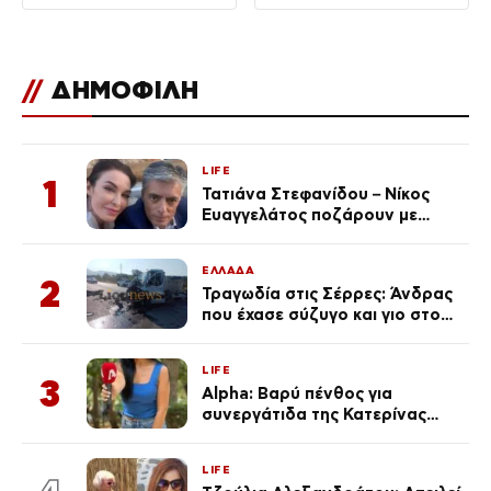
μηχανάκι του γιατρού
22 οχήματα
//
ΔΗΜΟΦΙΛΗ
LIFE
1
Τατιάνα Στεφανίδου – Νίκος
Ευαγγελάτος ποζάρουν με
μαγιό σε παραλία στην
Κεφαλονιά
ΕΛΛΑΔΑ
2
Τραγωδία στις Σέρρες: Άνδρας
που έχασε σύζυγο και γιο στο
τροχαίο λέει «Τα έχασα όλα, κάτι
με τράβαγε στην καρδιά μου»
LIFE
3
Alpha: Βαρύ πένθος για
συνεργάτιδα της Κατερίνας
Καινούργιου – «Κουράστηκες
πολύ… Απόψε είσαι στα χέρια
LIFE
του Θεού»