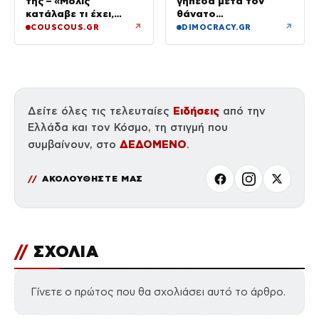
της – «Μόλις
γήπεδα μετά τον
κατάλαβε τι έχει,
θάνατο
έφυγε»
ποδοσφαιριστή
↗
↗
COUSCOUS.GR
DIMOCRACY.GR
Ειδήσεις
Δείτε όλες τις τελευταίες
από την
Ελλάδα και τον Κόσμο, τη στιγμή που
ΔΕΔΟΜΕΝΟ
συμβαίνουν, στο
.
ΑΚΟΛΟΥΘΗΣΤΕ ΜΑΣ
//
ΣΧΟΛΙΑ
Γίνετε ο πρώτος που θα σχολιάσει αυτό το άρθρο.