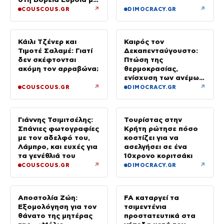
τον ενός έτους γιο
↗
↗
COUSCOUS.GR
DIMOCRACY.GR
τους
Κάιλι Τζένερ και
Καιρός τον
Τιμοτέ Σαλαμέ: Γιατί
Δεκαπενταύγουστο:
δεν σκέφτονται
Πτώση της
ακόμη τον αρραβώνα;
θερμοκρασίας,
ενίσχυση των ανέμων
και καταιγίδες όπου
↗
↗
COUSCOUS.GR
DIMOCRACY.GR
θα εκδηλωθούν
Γιάννης Τσιμιτσέλης:
Τουρίστας στην
Σπάνιες φωτογραφίες
Κρήτη ρώτησε πόσο
με τον αδελφό του,
κοστίζει για να
Λάμπρο, και ευχές για
ασελγήσει σε ένα
τα γενέθλιά του
10χρονο κοριτσάκι
↗
↗
COUSCOUS.GR
DIMOCRACY.GR
Αποστολία Ζώη:
FA καταργεί τα
Εξομολόγηση για τον
τσιμεντένια
θάνατο της μητέρας
προστατευτικά στα