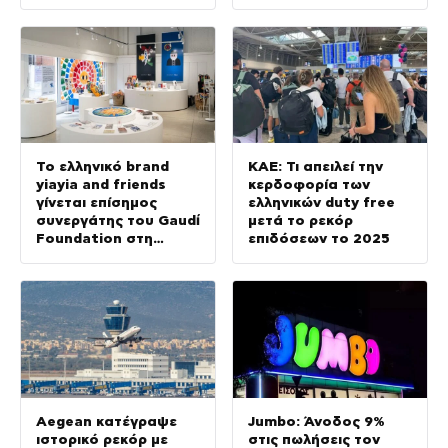
Το ελληνικό brand
ΚΑΕ: Τι απειλεί την
yiayia and friends
κερδοφορία των
γίνεται επίσημος
ελληνικών duty free
συνεργάτης του Gaudí
μετά το ρεκόρ
Foundation στη
επιδόσεων το 2025
διεθνή έκθεση GAUDÍ:
Back to the Origins
Aegean κατέγραψε
Jumbo: Άνοδος 9%
ιστορικό ρεκόρ με
στις πωλήσεις τον