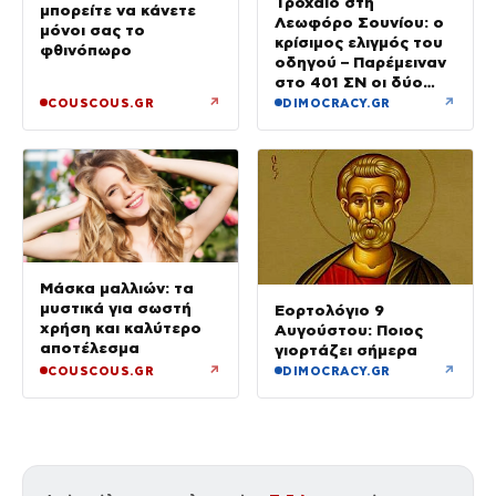
Τροχαίο στη
μπορείτε να κάνετε
Λεωφόρο Σουνίου: ο
μόνοι σας το
κρίσιμος ελιγμός του
φθινόπωρο
οδηγού – Παρέμειναν
στο 401 ΣΝ οι δύο
αστυνομικοί
↗
↗
COUSCOUS.GR
DIMOCRACY.GR
Μάσκα μαλλιών: τα
μυστικά για σωστή
Εορτολόγιο 9
χρήση και καλύτερο
Αυγούστου: Ποιος
αποτέλεσμα
γιορτάζει σήμερα
↗
↗
COUSCOUS.GR
DIMOCRACY.GR