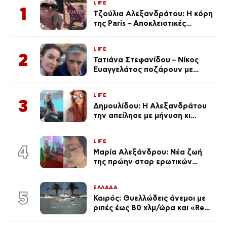
LIFE
1
Τζούλια Αλεξανδράτου: Η κόρη
της Paris – Αποκλειστικές
φωτογραφίες
LIFE
2
Τατιάνα Στεφανίδου – Νίκος
Ευαγγελάτος ποζάρουν με
μαγιό σε παραλία στην
Κεφαλονιά
LIFE
3
Δημουλίδου: Η Αλεξανδράτου
την απείλησε με μήνυση κι
εκείνη απαντά – «Δεν σε
αναγνώρισα, όταν κατάλαβα
LIFE
ποια είσαι σοκαρίστικα»
4
Μαρία Αλεξάνδρου: Νέα ζωή
της πρώην σταρ ερωτικών
ταινιών, μητέρα ενός παιδιού με
σύντροφο επιχειρηματία
ΕΛΛΑΔΑ
(Φωτογραφίες)
5
Καιρός: Θυελλώδεις άνεμοι με
ριπές έως 80 χλμ/ώρα και «Red
Code» σε 6 περιοχές για