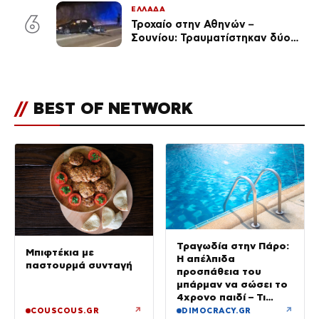
κίνδυνο πυρκαγιάς
ΕΛΛΑΔΑ
6
Τροχαίο στην Αθηνών –
Σουνίου: Τραυματίστηκαν δύο
αστυνομικοί
//
BEST OF NETWORK
Τραγωδία στην Πάρο:
Μπιφτέκια με
Η απέλπιδα
παστουρμά συνταγή
προσπάθεια του
μπάρμαν να σώσει το
4χρονο παιδί – Τι
ερευνούν οι αρχές
↗
↗
COUSCOUS.GR
DIMOCRACY.GR