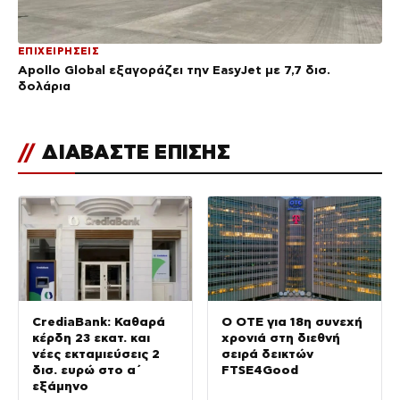
ΕΠΙΧΕΙΡΗΣΕΙΣ
Apollo Global εξαγοράζει την EasyJet με 7,7 δισ.
δολάρια
//
ΔΙΑΒΑΣΤΕ ΕΠΙΣΗΣ
CrediaBank: Καθαρά
Ο ΟΤΕ για 18η συνεχή
κέρδη 23 εκατ. και
χρονιά στη διεθνή
νέες εκταμιεύσεις 2
σειρά δεικτών
δισ. ευρώ στο α΄
FTSE4Good
εξάμηνο