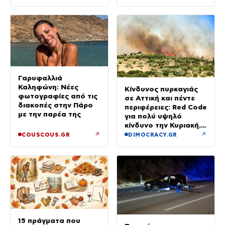
Γαρυφαλλιά
Καληφώνη: Νέες
Κίνδυνος πυρκαγιάς
φωτογραφίες από τις
σε Αττική και πέντε
διακοπές στην Πάρο
περιφέρειες: Red Code
με την παρέα της
για πολύ υψηλό
κίνδυνο την Κυριακή,
με μελτέμια έως 8
↗
↗
COUSCOUS.GR
DIMOCRACY.GR
μποφόρ
15 πράγματα που