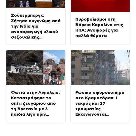
Ζούκερμπεργκ:
Πυροβολισμοί στη
Ζήτησε συγγνώμη από
Βόρεια Καρολίνα στις
την Ινδία για
ΗΠΑ: Αναφορές για
αναπαραγωγή υλικού
πολλά θύματα
σεξουαλικής
κακοποίησης παιδιών
στις πλατφόρμες
Meta
Φωτιά στην Αιγιάλεια:
Ρωσικό σφυροκόπημα
Καταστράφηκε το
στο Κραματόρσκ: 1
σπίτι ζευγαριού από
νεκρός και 27
τη Βρετανία με 3
τραυματίες –
παιδιά λίγο πριν
Εκκενώνονται
μετακομίσουν – Είχαν
οικογένειες με παιδιά
πουλήσει τα πάντα για
να το φτιάξουν