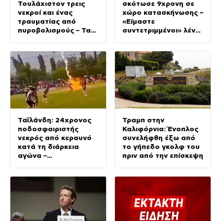
Τουλάχιστον τρεις
σκότωσε 9χρονη σε
νεκροί και ένας
χώρο κατασκήνωσης –
τραυματίας από
«Είμαστε
πυροβολισμούς – Τα
συντετριμμένοι» λένε
θύματα ανήκαν στην
οι συγγενείς της
ίδια οικογένεια
Ταϊλάνδη: 24χρονος
Τραμπ στην
ποδοσφαιριστής
Καλιφόρνια: Ένοπλος
νεκρός από κεραυνό
συνελήφθη έξω από
κατά τη διάρκεια
το γήπεδο γκολφ του
αγώνα –
πριν από την επίσκεψη
Τραυματίστηκαν
ακόμη 12 παίκτες