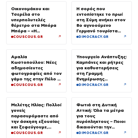
Οικονομάκου και
Η σορός που
Τσερέλα στο
εντοπίστηκε το πρωί
υπερπολυτελές
στη Σύμη ανήκει στον
θέρετρο στα Μπόρα
8ο αγνοούμενο
Μπόρα – «Η
Γερμανό τουρίστα
μεγαλύτερη
που επέβαινε σε
↗
↗
COUSCOUS.GR
DIMOCRACY.GR
πολυτέλεια…» (Video)
ιστιοπλοϊκό
Αμαλία
Υπουργείο Ανάπτυξης:
Κωστοπούλου: Νέες
Καμπάνες και ρήτρες
αδημοσίευτες
για καθυστερήσεις
φωτογραφίες από τον
στη Γραμμή
γάμο της στην Πύλο –
Ενημέρωσης
Χορεύαμε μέχρι να
Επενδυτή
↗
↗
COUSCOUS.GR
DIMOCRACY.GR
ανατείλει ο ήλιος
Μελέτης Ηλίας: Πολλοί
Φωτιά στη Δυτική
γονείς
Αττική: Όλα τα μέτρα
παρασυρόμαστε από
για τους
την άσκηση εξουσίας
πυρόπληκτους – Ποιοι
και ξεφεύγουμε,
δικαιούνται την
χωρίς να το
προσωρινή οικονομική
↗
↗
COUSCOUS.GR
DIMOCRACY.GR