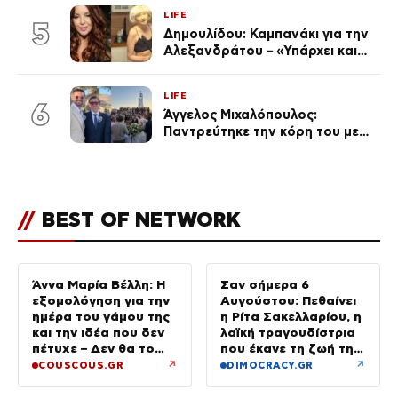
LIFE
5
Δημουλίδου: Καμπανάκι για την
Αλεξανδράτου – «Υπάρχει και
ένα μικρό παιδί πίσω που
χρειάζεται τη μάνα του»
LIFE
6
Άγγελος Μιχαλόπουλος:
Παντρεύτηκε την κόρη του με
κουμπάρο τον άντρα της
Νομικού – Το νυφικό και η
πρόσκληση κοχύλι
//
BEST OF NETWORK
Άννα Μαρία Βέλλη: Η
Σαν σήμερα 6
εξομολόγηση για την
Αυγούστου: Πεθαίνει
ημέρα του γάμου της
η Ρίτα Σακελλαρίου, η
και την ιδέα που δεν
λαϊκή τραγουδίστρια
πέτυχε – Δεν θα το
που έκανε τη ζωή της
ξαναέκανα
τραγούδι
↗
↗
COUSCOUS.GR
DIMOCRACY.GR