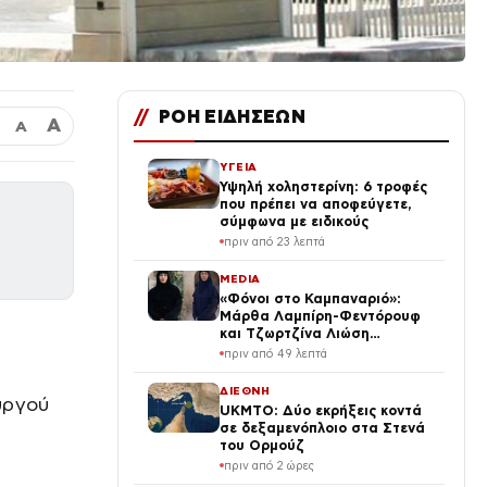
//
ΡΟΗ ΕΙΔΗΣΕΩΝ
Α
Α
ΥΓΕΙΑ
Υψηλή χοληστερίνη: 6 τροφές
που πρέπει να αποφεύγετε,
σύμφωνα με ειδικούς
πριν από 23 λεπτά
MEDIA
«Φόνοι στο Καμπαναριό»:
Μάρθα Λαμπίρη-Φεντόρουφ
και Τζωρτζίνα Λιώση
μπαίνουν στο μοναστήρι
πριν από 49 λεπτά
ΔΙΕΘΝΗ
υργού
UKMTO: Δύο εκρήξεις κοντά
σε δεξαμενόπλοιο στα Στενά
του Ορμούζ
πριν από 2 ώρες