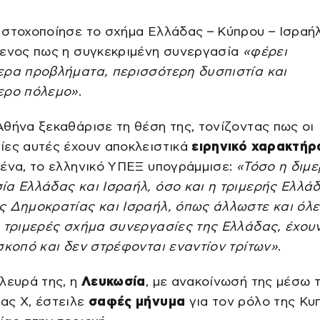
στοχοποίησε το σχήμα Ελλάδας – Κύπρου – Ισραήλ
μενος πως η συγκεκριμένη συνεργασία
«φέρει
ερα προβλήματα, περισσότερη δυσπιστία και
ερο πόλεμο»
.
θήνα ξεκαθάρισε τη θέση της, τονίζοντας πως οι
ίες αυτές έχουν αποκλειστικά
ειρηνικό χαρακτήρ
ένα, το ελληνικό ΥΠΕΞ υπογράμμισε:
«Τόσο η διμ
α Ελλάδας και Ισραήλ, όσο και η τριμερής Ελλάδ
ς Δημοκρατίας και Ισραήλ, όπως άλλωστε και όλε
ε τριμερές σχήμα συνεργασίες της Ελλάδας, έχου
σκοπό και δεν στρέφονται εναντίον τρίτων»
.
λευρά της, η
Λευκωσία
, με ανακοίνωσή της μέσω 
ας Χ, έστειλε
σαφές μήνυμα
για τον ρόλο της Κυ