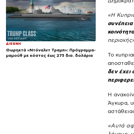
Δημοκρατί
«Η Κυπρια
συνέπεια
κοινότητα
περιοχής
ΔΙΕΘΝΗ
Θωρηκτά «Ντόναλντ Τραμπ»: Πρόγραμμα-
Το κυπρια
μαμούθ με κόστος έως 275 δισ. δολάρια
αποσταθε
δεν έχει
περιφερε
Η ανακοί
Άγκυρα, υ
αστάθειας
«Αυτά αφο