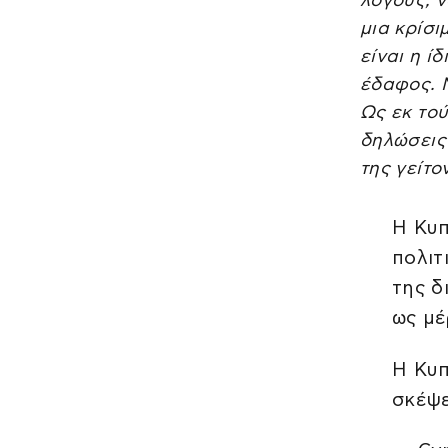
λόγους, 
μια κρίσι
είναι η ί
έδαφος. Μ
Ως εκ το
δηλώσεις 
της γείτο
Η Κυπ
πολιτ
της δ
ως μέ
Η Κυπ
σκέψε