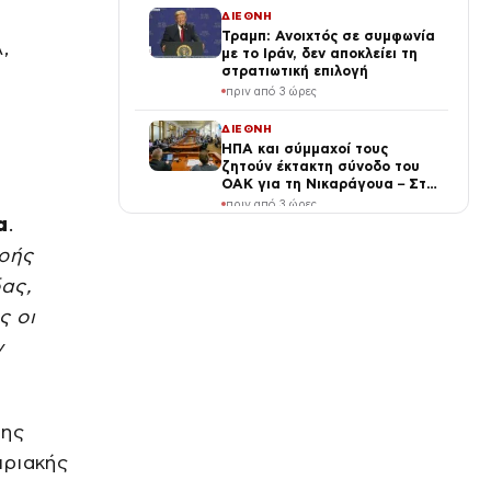
ΔΙΕΘΝΗ
Τραμπ: Ανοιχτός σε συμφωνία
,
με το Ιράν, δεν αποκλείει τη
στρατιωτική επιλογή
πριν από 3 ώρες
ΔΙΕΘΝΗ
ΗΠΑ και σύμμαχοί τους
ζητούν έκτακτη σύνοδο του
ΟΑΚ για τη Νικαράγουα – Στο
επίκεντρο η πολιτική του
πριν από 3 ώρες
Ορτέγα
α
.
ΔΙΕΘΝΗ
ερής
Θωρηκτά «Ντόναλντ Τραμπ»:
Πρόγραμμα-μαμούθ με
ας,
κόστος έως 275 δισ. δολάρια
ς οι
πριν από 4 ώρες
ν
SPORTS
Μαρία Σάκκαρη – Ζεϊνέπ
Σονμέζ 2-0: Πρόκριση στον
τρίτο γύρο του Τορόντο
της
πριν από 5 ώρες
πριακής
ΔΙΕΘΝΗ
Ντόμπριντ: απειλές μετά τον