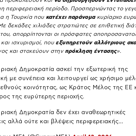
να προκαλέσουν και
να δημιουργήσουν εντυπώσει
μη περιφερειακή περίοδο. Προσπερνώντας το γεγο
δια η Τουρκία που
κατέχει παράνομα
κυρίαρχο ευρ
ε δεκάδες χιλιάδες στρατιώτες σε επιθετική διά
ύτου, απορρίπτονται οι πρόσφατες αποπροσανατολ
και ισχυρισμοί, που
εξυπηρετούν αλλότριους σκ
νος και στοχεύουν στην
πρόκληση έντασης
»
.
ριακή Δημοκρατία ασκεί την εξωτερική της
ική με συνέπεια και λειτουργεί ως χρήσιμο μέ
ιεθνούς κοινότητας, ως Κράτος Μέλος της ΕΕ 
ρος της ευρύτερης περιοχής.
ριακή Δημοκρατία δεν έχει αναθεωρητικές
ις αλλά ούτε και βλέψεις περιφερειακής…