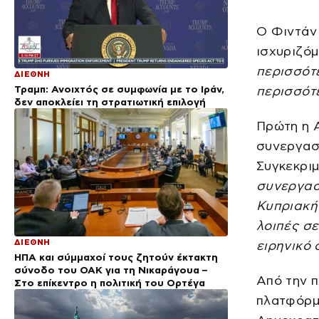
Ο Φιντάν 
ισχυριζό
περισσότ
ΔΙΕΘΝΗ
Τραμπ: Ανοιχτός σε συμφωνία με το Ιράν,
περισσότ
δεν αποκλείει τη στρατιωτική επιλογή
Πρώτη η Α
συνεργασ
Συγκεκριμ
συνεργασί
Κυπριακή
λοιπές σ
ΔΙΕΘΝΗ
ειρηνικό 
ΗΠΑ και σύμμαχοί τους ζητούν έκτακτη
σύνοδο του ΟΑΚ για τη Νικαράγουα –
Από την π
Στο επίκεντρο η πολιτική του Ορτέγα
πλατφόρμ