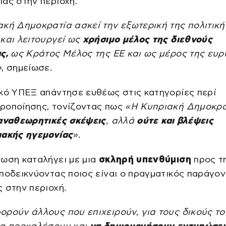
ας στην περιοχή.
κή Δημοκρατία ασκεί την εξωτερική της πολιτική
και λειτουργεί ως
χρήσιμο μέλος της διεθνούς
ς,
ως Κράτος Μέλος της ΕΕ και ως μέρος της ευρ
»
, σημείωσε.
κό ΥΠΕΞ απάντησε ευθέως στις κατηγορίες περί
ροποίησης, τονίζοντας πως
«Η Κυπριακή Δημοκρα
 αναθεωρητικές σκέψεις
, αλλά
ούτε και βλέψεις
ιακής ηγεμονίας
»
.
νωση καταλήγει με μια
σκληρή υπενθύμιση
προς τ
ποδεικνύοντας ποιος είναι ο πραγματικός παράγο
 στην περιοχή.
ρούν άλλους που επιχειρούν, για τους δικούς τ