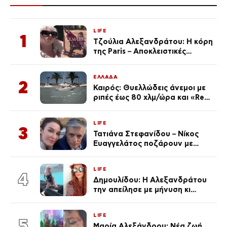
LIFE
1
Τζούλια Αλεξανδράτου: Η κόρη
της Paris – Αποκλειστικές
φωτογραφίες
ΕΛΛΑΔΑ
2
Καιρός: Θυελλώδεις άνεμοι με
ριπές έως 80 χλμ/ώρα και «Red
Code» σε 6 περιοχές για
κίνδυνο πυρκαγιάς
LIFE
3
Τατιάνα Στεφανίδου – Νίκος
Ευαγγελάτος ποζάρουν με
μαγιό σε παραλία στην
Κεφαλονιά
LIFE
4
Δημουλίδου: Η Αλεξανδράτου
την απείλησε με μήνυση κι
εκείνη απαντά – «Δεν σε
αναγνώρισα, όταν κατάλαβα
LIFE
ποια είσαι σοκαρίστικα»
5
Μαρία Αλεξάνδρου: Νέα ζωή