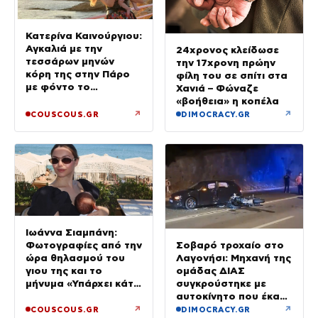
Κατερίνα Καινούργιου:
Αγκαλιά με την
24χρονος κλείδωσε
τεσσάρων μηνών
την 17χρονη πρώην
κόρη της στην Πάρο
φίλη του σε σπίτι στα
με φόντο το
Χανιά – Φώναζε
ηλιοβασίλεμα
«βοήθεια» η κοπέλα
↗
↗
COUSCOUS.GR
DIMOCRACY.GR
Ιωάννα Σιαμπάνη:
Σοβαρό τροχαίο στο
Φωτογραφίες από την
Λαγονήσι: Μηχανή της
ώρα θηλασμού του
ομάδας ΔΙΑΣ
γιου της και το
συγκρούστηκε με
μήνυμα «Υπάρχει κάτι
αυτοκίνητο που έκανε
μαγικό σε αυτές τις
αναστροφή – Δύο
αργές μέρες»
↗
↗
COUSCOUS.GR
DIMOCRACY.GR