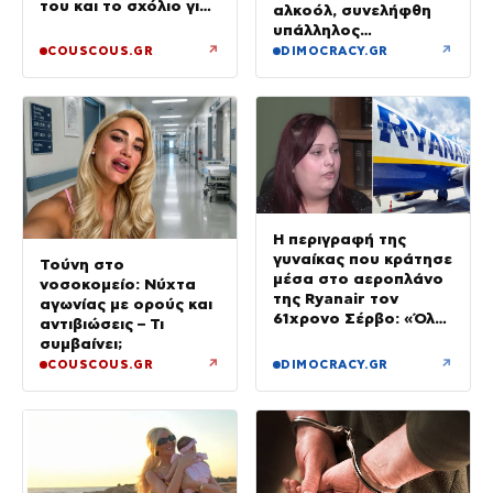
του και το σχόλιο για
αλκοόλ, συνελήφθη
την ηλικία του
υπάλληλος
καταστήματος
↗
↗
COUSCOUS.GR
DIMOCRACY.GR
Η περιγραφή της
γυναίκας που κράτησε
Τούνη στο
μέσα στο αεροπλάνο
νοσοκομείο: Νύχτα
της Ryanair τον
αγωνίας με ορούς και
61χρονο Σέρβο: «Όλα
αντιβιώσεις – Τι
έγιναν σε κλάσματα
συμβαίνει;
δευτερολέπτου»
↗
↗
COUSCOUS.GR
DIMOCRACY.GR