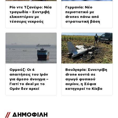
Ρίο ντε Τζανέιρο: Νέα
Γερμανία: Νέο
τραγωδία – Συντριβή
περιστατικό με
ελικοπτέρου με
drones πάνω από
τέσσερις νεκρούς
στρατιωτική βάση
Ορμούζ: Οι 6
Βουλγαρία: Συνετρίβη
απαιτήσεις του Ιράν
drone κοντά σε
για άμεσο άνοιγμα –
αγωγό φυσικού
Γιατί το deal με το
αερίου, η Σόφια
Ομάν δεν αρκεί
κατηγορεί το Κίεβο
//
ΔΗΜΟΦΙΛΗ