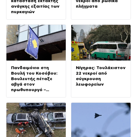
κατάσταση έκτακτης
νεκροί από ρωσικά
ανάγκης εξαιτίας των
πλήγματα
πυρκαγιών
Πανδαιμόνιο στη
Νίγηρας: Τουλάχιστον
Βουλή του Κοσόβου:
22 νεκροί από
Βουλευτής πέταξε
σύγκρουση
αβγά στον
λεωφορείων
πρωθυπουργό –
βίντεο