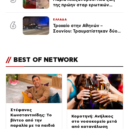
της πρώην σταρ ερωτικών
ταινιών, μητέρα ενός παιδιού με
σύντροφο επιχειρηματία
ΕΛΛΑΔΑ
(Φωτογραφίες)
6
Τροχαίο στην Αθηνών –
Σουνίου: Τραυματίστηκαν δύο
αστυνομικοί
//
BEST OF NETWORK
Στέφανος
Κωνσταντινίδης: Το
Κομοτηνή: Ανήλικος
βίντεο από την
στο νοσοκομείο μετά
παραλία με τα παιδιά
από κατανάλωση