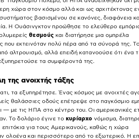
Β’ Παγκόσμιο Πόλεμο, οι ΗΠΑ αναδείχθηκαν όχι μ
ερη χώρα στον κόσμο αλλά και ως αρχιτέκτονας ε
συστήματος βασισμένου σε κανόνες, διαφάνεια κα
ία. Η Ουάσινγκτον προώθησε το ελεύθερο εμπόριο
πολυμερείς
θεσμούς
και διατήρησε μια ομπρέλα
 που εκτεινόταν πολύ πέρα από τα σύνορά της. Τ
από αλτρουισμό, αλλά επειδή κατανοούσε ότι ένα τ
εξυπηρετούσε τα συμφέροντά της.
η της ανοιχτής τάξης
ατι, τα εξυπηρέτησε. Ένας κόσμος με ανοιχτές αγ
λείς θαλάσσιες οδούς επέτρεψε στο παγκόσμιο εμ
ι — με τις ΗΠΑ στο κέντρο του. Οι αμερικανικές ε
ν. Το δολάριο έγινε το
κυρίαρχο
νόμισμα, διατη
 επιτόκια για τους Αμερικανούς, καθώς η χώρα
ν ολοένα και περισσότερο από το εξωτερικό. Η ε