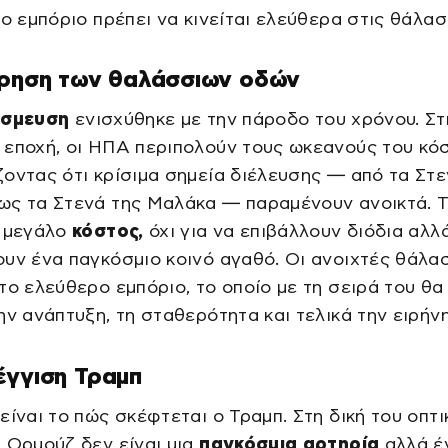
το εμπόριο πρέπει να κινείται ελεύθερα στις θάλασ
ήρηση των θαλάσσιων οδών
έσμευση
ενισχύθηκε με την πάροδο του χρόνου. Στ
εποχή, οι ΗΠΑ περιπολούν τους ωκεανούς του κό
οντας ότι κρίσιμα σημεία διέλευσης — από τα Στε
ως τα Στενά της Μαλάκα — παραμένουν ανοικτά. Τ
ε μεγάλο
κόστος,
όχι για να επιβάλλουν διόδια αλλά
υν ένα παγκόσμιο κοινό αγαθό. Οι ανοιχτές θάλα
το ελεύθερο εμπόριο, το οποίο με τη σειρά του θα
ην ανάπτυξη, τη σταθερότητα και τελικά την ειρήνη
έγγιση Τραμπ
είναι το πώς σκέφτεται ο Τραμπ. Στη δική του οπτι
 Ορμούζ δεν είναι μια
παγκόσμια αρτηρία
αλλά έ