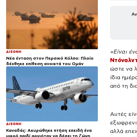
Αν
«Είναι έ
ΔΙΕΘΝΗ
Νέα ένταση στον Περσικό Κόλπο: Πλοίο
Ντόναλν
δέχθηκε επίθεση ανοικτά του Ομάν
ώστε να 
ίδια ημέρ
από τη δι
Αυτές είν
εξωφρενι
ΔΙΕΘΝΗ
Καναδάς: Ακυρώθηκε πτήση επειδή ένα
αλλά επε
μικρό παιδί αρνιόταν να δέσει τη ζώνη