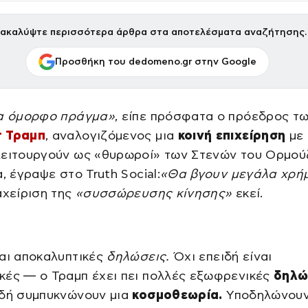
ακαλύψτε περισσότερα άρθρα στα αποτελέσματα αναζήτησης.
Προσθήκη του dedomeno.gr στην Google
να όμορφο πράγμα»
, είπε πρόσφατα ο πρόεδρος τ
τ Τραμπ
, αναλογιζόμενος μια
κοινή επιχείρηση
με 
λειτουργούν ως «θυρωροί» των Στενών του Ορμούζ
α, έγραψε στο Truth Social:
«Θα βγουν μεγάλα χρή
αχείριση της
«συσσώρευσης κίνησης»
εκεί.
αι αποκαλυπτικές
δηλώσεις.
Όχι επειδή είναι
κές — ο Τραμπ έχει πει πολλές εξωφρενικές
δηλώ
ιδή συμπυκνώνουν μια
κοσμοθεωρία.
Υποδηλώνουν