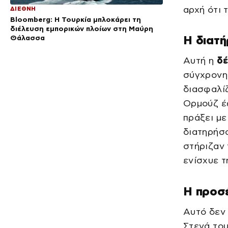
αρχή ότι 
ΔΙΕΘΝΗ
Bloomberg: Η Τουρκία μπλοκάρει τη
διέλευση εμπορικών πλοίων στη Μαύρη
Η διατ
Θάλασσα
Αυτή η
δ
σύγχρονη 
διασφαλίζ
Ορμούζ έ
πράξει μ
διατηρήσο
στήριζαν 
ενίσχυε τ
Η προσ
Αυτό δεν 
Στενά του