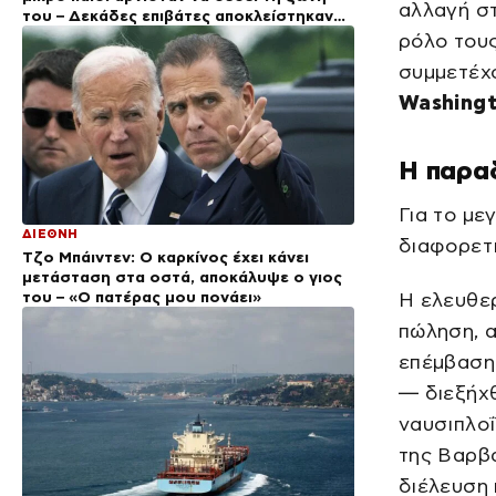
αλλαγή στ
του – Δεκάδες επιβάτες αποκλείστηκαν
στο αεροδρόμιο
ρόλο τους
συμμετέχ
Washingt
Η παραδ
Για το με
ΔΙΕΘΝΗ
διαφορετ
Τζο Μπάιντεν: Ο καρκίνος έχει κάνει
μετάσταση στα οστά, αποκάλυψε ο γιος
του – «Ο πατέρας μου πονάει»
Η ελευθε
πώληση, 
επέμβαση 
— διεξήχ
ναυσιπλοΐ
της Βαρβ
διέλευση 