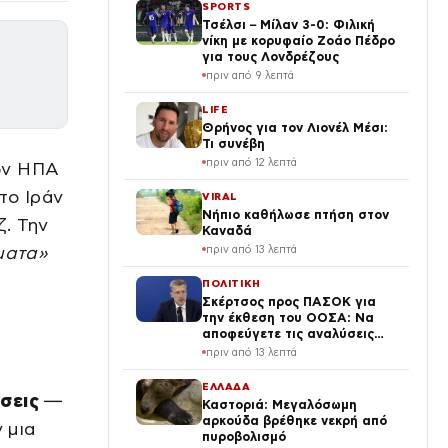
SPORTS
Τσέλσι – Μίλαν 3-0: Φιλική
νίκη με κορυφαίο Ζοάο Πέδρο
για τους Λονδρέζους
πριν από 9 λεπτά
LIFE
Θρήνος για τον Λιονέλ Μέσι:
Τι συνέβη
πριν από 12 λεπτά
ων ΗΠΑ
το Ιράν
VIRAL
Νήπιο καθήλωσε πτήση στον
. Την
Καναδά
ματα»
πριν από 13 λεπτά
ΠΟΛΙΤΙΚΗ
Σκέρτσος προς ΠΑΣΟΚ για
την έκθεση του ΟΟΣΑ: Να
αποφεύγετε τις αναλύσεις
της παραλίας
πριν από 13 λεπτά
ΕΛΛΑΔΑ
σεις
—
Καστοριά: Μεγαλόσωμη
αρκούδα βρέθηκε νεκρή από
 μια
πυροβολισμό