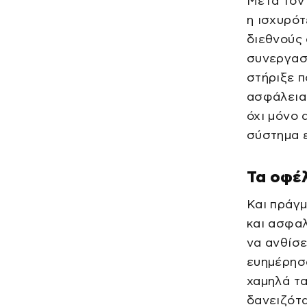
Μετά τον 
η ισχυρότ
διεθνούς 
συνεργασ
στήριξε 
ασφάλειας
όχι μόνο 
σύστημα 
Τα οφέλ
Και πράγμ
και ασφα
να ανθίσε
ευημέρησα
χαμηλά τα
δανειζότα