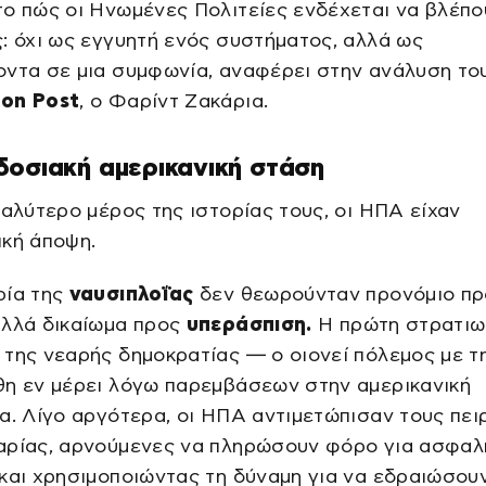
ο πώς οι Ηνωμένες Πολιτείες ενδέχεται να βλέπο
: όχι ως εγγυητή ενός συστήματος, αλλά ως
οντα σε μια συμφωνία, αναφέρει στην ανάλυση το
on Post
, ο Φαρίντ Ζακάρια.
οσιακή αμερικανική στάση
γαλύτερο μέρος της ιστορίας τους, οι ΗΠΑ είχαν
ική άποψη.
ρία της
ναυσιπλοΐας
δεν θεωρούνταν προνόμιο πρ
αλλά δικαίωμα προς
υπεράσπιση.
Η πρώτη στρατιω
της νεαρής δημοκρατίας — ο οιονεί πόλεμος με τ
θη εν μέρει λόγω παρεμβάσεων στην αμερικανική
α. Λίγο αργότερα, οι ΗΠΑ αντιμετώπισαν τους πει
αρίας, αρνούμενες να πληρώσουν φόρο για ασφαλ
και χρησιμοποιώντας τη δύναμη για να εδραιώσου