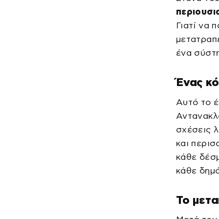
περιουσι
Γιατί να 
μετατραπε
ένα σύστη
Ένας κ
Αυτό το έ
Αντανακλά
σχέσεις λ
και περισ
κάθε δέσμ
κάθε δημό
Το μετ