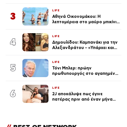
ανάρτησε ο γιος του λίγο πριν
από την επέτειο θανάτου της
LIFE
Λένας
3
Αθηνά Οικονομάκου: Η
λεπτομέρεια στο μαύρο μπικίνι
της που απογείωσε την
εμφάνισή της στη Μύκονο
LIFE
(φωτογραφίες)
4
Δημουλίδου: Καμπανάκι για την
Αλεξανδράτου – «Υπάρχει και
ένα μικρό παιδί πίσω που
χρειάζεται τη μάνα του»
LIFE
5
Τόνι Μπλερ: πρώην
πρωθυπουργός στο αγαπημένο
του Πόρτο Χέλι
LIFE
6
2J αποκάλυψε πως έγινε
πατέρας πριν από έναν μήνα
(Βίντεο)