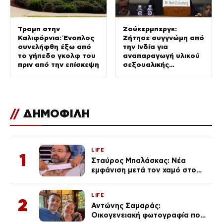
Τραμπ στην
Ζούκερμπεργκ:
Καλιφόρνια: Ένοπλος
Ζήτησε συγγνώμη από
συνελήφθη έξω από
την Ινδία για
το γήπεδο γκολφ του
αναπαραγωγή υλικού
πριν από την επίσκεψη
σεξουαλικής
κακοποίησης παιδιών
στις πλατφόρμες
Meta
//
ΔΗΜΟΦΙΛΗ
LIFE
1
Σταύρος Μπαλάσκας: Νέα
εμφάνιση μετά τον χαμό στο
«Πρωινό» (Φωτογραφία)
LIFE
2
Αντώνης Σαμαράς:
Οικογενειακή φωτογραφία που