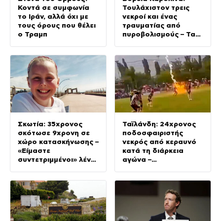
Κοντά σε συμφωνία
Τουλάχιστον τρεις
το Ιράν, αλλά όχι με
νεκροί και ένας
τους όρους που θέλει
τραυματίας από
ο Τραμπ
πυροβολισμούς – Τα
θύματα ανήκαν στην
ίδια οικογένεια
Σκωτία: 35χρονος
Ταϊλάνδη: 24χρονος
σκότωσε 9χρονη σε
ποδοσφαιριστής
χώρο κατασκήνωσης –
νεκρός από κεραυνό
«Είμαστε
κατά τη διάρκεια
συντετριμμένοι» λένε
αγώνα –
οι συγγενείς της
Τραυματίστηκαν
ακόμη 12 παίκτες