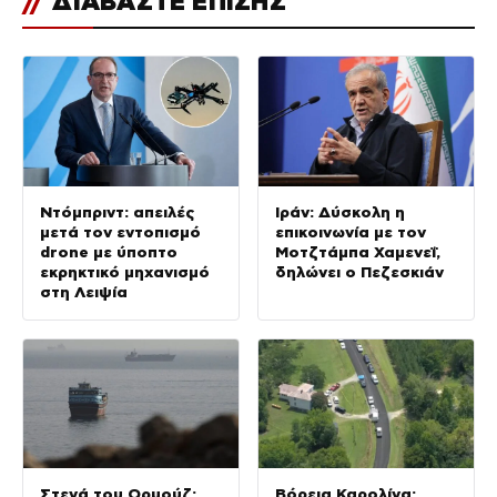
//
ΔΙΑΒΑΣΤΕ ΕΠΙΣΗΣ
Ντόμπριντ: απειλές
Ιράν: Δύσκολη η
μετά τον εντοπισμό
επικοινωνία με τον
drone με ύποπτο
Μοτζτάμπα Χαμενεΐ,
εκρηκτικό μηχανισμό
δηλώνει ο Πεζεσκιάν
στη Λειψία
Στενά του Ορμούζ:
Βόρεια Καρολίνα: