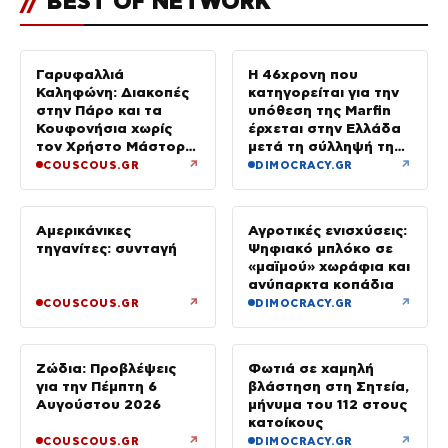
//
BEST OF NETWORK
Γαρυφαλλιά
Η 46χρονη που
Καληφώνη: Διακοπές
κατηγορείται για την
στην Πάρο και τα
υπόθεση της Marfin
Κουφονήσια χωρίς
έρχεται στην Ελλάδα
τον Χρήστο Μάστορα
μετά τη σύλληψή της
– Φωτογραφίες
στο Λονδίνο
↗
↗
COUSCOUS.GR
DIMOCRACY.GR
Αμερικάνικες
Αγροτικές ενισχύσεις:
τηγανίτες: συνταγή
Ψηφιακό μπλόκο σε
«μαϊμού» χωράφια και
ανύπαρκτα κοπάδια
↗
↗
COUSCOUS.GR
DIMOCRACY.GR
Ζώδια: Προβλέψεις
Φωτιά σε χαμηλή
για την Πέμπτη 6
βλάστηση στη Σητεία,
Αυγούστου 2026
μήνυμα του 112 στους
κατοίκους
↗
↗
COUSCOUS.GR
DIMOCRACY.GR