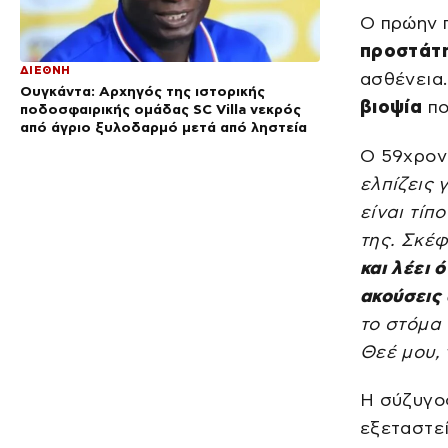
Ο πρώην 
προστάτη
ΔΙΕΘΝΗ
ασθένεια
Ουγκάντα: Αρχηγός της ιστορικής
βιοψία
πο
ποδοσφαιρικής ομάδας SC Villa νεκρός
από άγριο ξυλοδαρμό μετά από ληστεία
Ο 59χρον
ελπίζεις 
είναι τίπ
της. Σκέφ
και λέει 
ακούσεις 
το στόμα 
Θεέ μου, 
Η σύζυγος
εξεταστεί