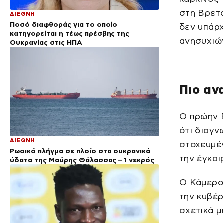
στη Βρετα
ΔΙΕΘΝΗ
Ποσό διαφθοράς για το οποίο
δεν υπάρ
κατηγορείται η τέως πρέσβης της
ανησυχιών
Ουκρανίας στις ΗΠΑ
Πιο αν
Ο πρώην 
ότι διαγν
ΔΙΕΘΝΗ
στοχευμέν
Ρωσικό πλήγμα σε πλοίο στα ουκρανικά
την έγκαι
ύδατα της Μαύρης Θάλασσας – 1 νεκρός
Ο Κάμερον
την κυβέρ
σχετικά μ