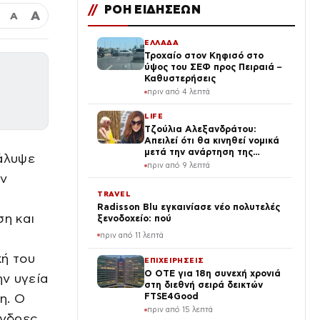
//
ΡΟΗ ΕΙΔΗΣΕΩΝ
Α
Α
ΕΛΛΑΔΑ
Τροχαίο στον Κηφισό στο
ύψος του ΣΕΦ προς Πειραιά –
Καθυστερήσεις
πριν από 4 λεπτά
LIFE
Τζούλια Αλεξανδράτου:
Απειλεί ότι θα κινηθεί νομικά
μετά την ανάρτηση της
άλυψε
Δημουλίδου
πριν από 9 λεπτά
ην
TRAVEL
ύ
Radisson Blu εγκαινίασε νέο πολυτελές
ση και
ξενοδοχείο: πού
πριν από 11 λεπτά
κή του
ΕΠΙΧΕΙΡΗΣΕΙΣ
Ο ΟΤΕ για 18η συνεχή χρονιά
ην υγεία
στη διεθνή σειρά δεικτών
η. Ο
FTSE4Good
πριν από 15 λεπτά
άνδρες