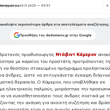
Παναγιώτου
24.11.2025 — 09:57
Α
ακαλύψτε περισσότερα άρθρα στα αποτελέσματα αναζήτησης.
Προσθήκη του dedomeno.gr στην Google
Βρετανός πρωθυπουργός
Ντέιβιντ Κάμερον
αποκ
ώστηκε με καρκίνο του προστάτη, προτρέποντας τ
η να θεσπίσει στοχευμένο πρόγραμμα προληπτικο
ια άνδρες, ώστε να επιτυγχάνεται έγκαιρη διάγνω
ατική θεραπεία. Ο Κάμερον, που υποβλήθηκε σε
με ηλεκτρικούς παλμούς, μοιράστηκε την προσωπι
για να ευαισθητοποιήσει τους άνδρες σχετικά με τ
ίζοντας την ανάγκη για ανοιχτή συζήτηση και δράσ
του προστάτη είναι ο πιο συχνός καρκίνος στους 