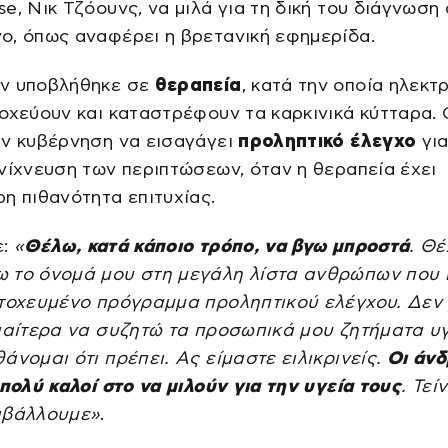
e, Νικ Τζόουνς, να μιλά για τη δική του διάγνωση
ο, όπως αναφέρει η βρετανική εφημερίδα.
ν υποβλήθηκε σε
θεραπεία
, κατά την οποία ηλεκτρ
οχεύουν και καταστρέφουν τα καρκινικά κύτταρα. 
ην κυβέρνηση να εισαγάγει
προληπτικό έλεγχο
για
νίχνευση των περιπτώσεων, όταν η θεραπεία έχει
η πιθανότητα επιτυχίας.
ε:
«
Θέλω, κατά κάποιο τρόπο, να βγω μπροστά
. Θ
 το όνομά μου στη μεγάλη λίστα ανθρώπων που
στοχευμένο πρόγραμμα προληπτικού ελέγχου. Δεν
ιαίτερα να συζητώ τα προσωπικά μου ζητήματα υγ
άνομαι ότι πρέπει. Ας είμαστε ειλικρινείς.
Οι άνδ
 πολύ καλοί στο να μιλούν για την υγεία τους
. Τεί
αβάλλουμε»
.