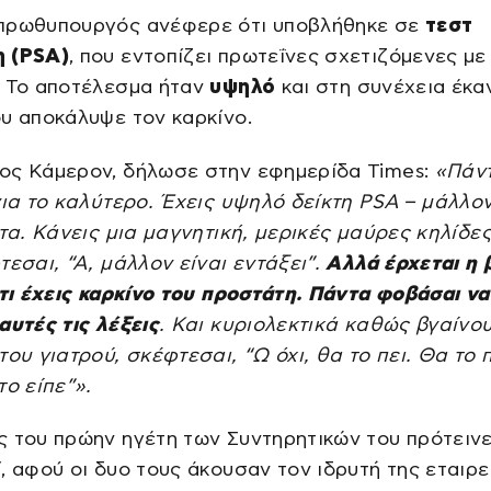
πρωθυπουργός ανέφερε ότι υποβλήθηκε σε
τεστ
 (PSA)
, που εντοπίζει πρωτεΐνες σχετιζόμενες με
. Το αποτέλεσμα ήταν
υψηλό
και στη συνέχεια έκα
υ αποκάλυψε τον καρκίνο.
ος Κάμερον, δήλωσε στην εφημερίδα Times:
«Πάν
για το καλύτερο. Έχεις υψηλό δείκτη PSA – μάλλο
οτα. Κάνεις μια μαγνητική, μερικές μαύρες κηλίδε
τεσαι, “Α, μάλλον είναι εντάξει”.
Αλλά έρχεται η 
ότι έχεις καρκίνο του προστάτη. Πάντα φοβάσαι να
αυτές τις λέξεις
. Και κυριολεκτικά καθώς βγαίνο
του γιατρού, σκέφτεσαι, “Ω όχι, θα το πει. Θα το π
το είπε”».
 του πρώην ηγέτη των Συντηρητικών του πρότεινε
, αφού οι δυο τους άκουσαν τον ιδρυτή της εταιρε