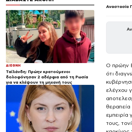
Αναστασία 
Αν
Ο πρώην 
ΔΙΕΘΝΗ
Ταϊλάνδη: Πρώην κρατούμενοι
ότι διαγν
δολοφόνησαν 2 αδέρφια από τη Ρωσία
κυβέρνησ
για να κλέψουν τη μηχανή τους
ελέγχου γ
αποτελεσμ
θεραπεία 
εμπειρία 
τους, τον
καρκίνος 