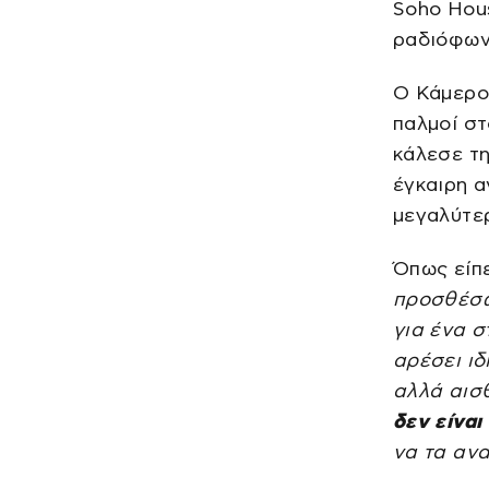
Soho Hous
ραδιόφων
Ο Κάμερο
παλμοί στ
κάλεσε τ
έγκαιρη α
μεγαλύτερ
Όπως είπ
προσθέσω
για ένα 
αρέσει ιδ
αλλά αισθ
δεν είναι
να τα αν