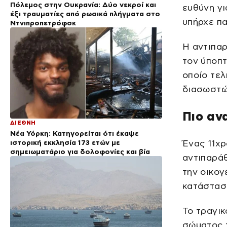
Πόλεμος στην Ουκρανία: Δύο νεκροί και
ευθύνη γι
έξι τραυματίες από ρωσικά πλήγματα στο
υπήρχε πα
Ντνιπροπετρόφσκ
Η αντιπα
τον ύποπτ
οποίο τελ
διασωστώ
Πιο αν
ΔΙΕΘΝΗ
Νέα Υόρκη: Κατηγορείται ότι έκαψε
ιστορική εκκλησία 173 ετών με
Ένας 11χρ
σημειωματάριο για δολοφονίες και βία
αντιπαρά
την οικογ
κατάστασ
Το τραγικ
σώματος τ