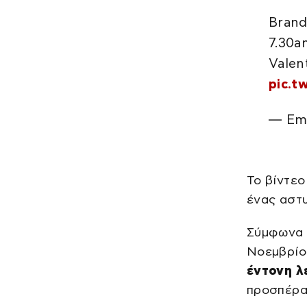
Brand
7.30a
Valen
pic.t
— Em
Το βίντεο
ένας αστυ
Σύμφωνα 
Νοεμβρίου
έντονη λ
προσπέρα