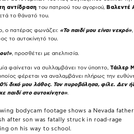
τη αντίδραση
του πατριού του αγοριού,
Βαλεντέ 
τά το θάνατό του.
ο, ο πατέρας φωνάζει:
«Το παιδί μου είναι νεκρό»
ρος το αυτοκίνητό του.
μου!»
, προσθέτει με απελπισία.
ία φαίνεται να συλλαμβάνει τον ύποπτο,
Τάιλερ 
 οποίος φέρεται να αναλαμβάνει πλήρως την ευθύν
0% δικό μου λάθος. Τον πυροβόλησα, φίλε. Δεν ή
ίχε παιδί στο αυτοκίνητο»
.
wing bodycam footage shows a Nevada father
sh after son was fatally struck in road-rage
ing on his way to school.