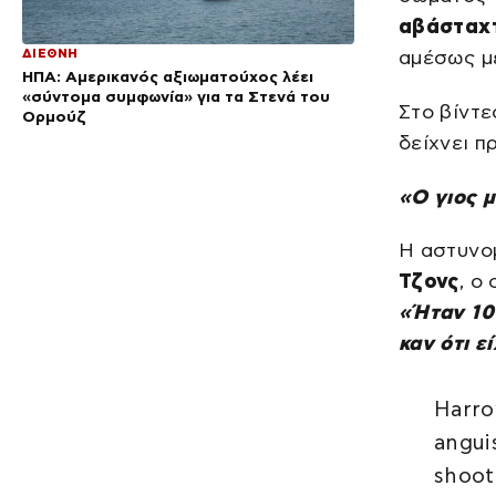
αβάσταχ
αμέσως με
ΔΙΕΘΝΗ
ΗΠΑ: Αμερικανός αξιωματούχος λέει
«σύντομα συμφωνία» για τα Στενά του
Στο βίντε
Ορμούζ
δείχνει π
«Ο γιος 
Η αστυνομ
Τζονς
, ο
«Ήταν 10
καν ότι ε
Harro
angui
shoot