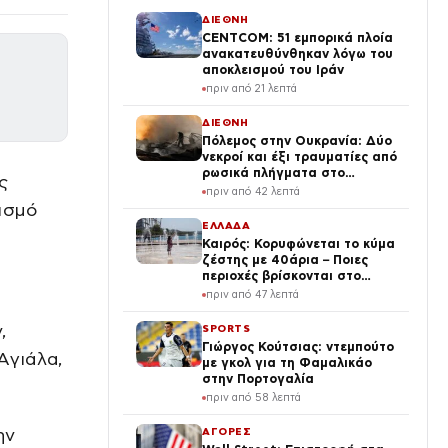
ΔΙΕΘΝΗ
CENTCOM: 51 εμπορικά πλοία
ανακατευθύνθηκαν λόγω του
αποκλεισμού του Ιράν
πριν από 21 λεπτά
ΔΙΕΘΝΗ
Πόλεμος στην Ουκρανία: Δύο
νεκροί και έξι τραυματίες από
ρωσικά πλήγματα στο
ς
Ντνιπροπετρόφσκ
πριν από 42 λεπτά
ισμό
ΕΛΛΑΔΑ
Καιρός: Κορυφώνεται το κύμα
ζέστης με 40άρια – Ποιες
περιοχές βρίσκονται στο
επίκεντρο και μέχρι πότε θα
πριν από 47 λεπτά
κρατήσουν τα μελτέμια
,
SPORTS
Γιώργος Κούτσιας: ντεμπούτο
Αγιάλα,
με γκολ για τη Φαμαλικάο
στην Πορτογαλία
πριν από 58 λεπτά
ην
ΑΓΟΡΕΣ