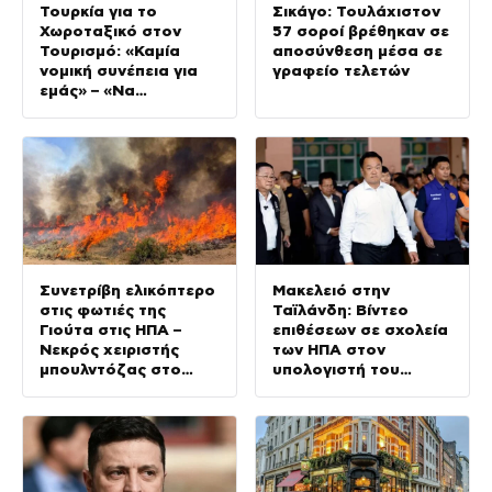
Τουρκία για το
Σικάγο: Τουλάχιστον
Χωροταξικό στον
57 σοροί βρέθηκαν σε
Τουρισμό: «Καμία
αποσύνθεση μέσα σε
νομική συνέπεια για
γραφείο τελετών
εμάς» – «Να
αποφεύγονται
μονομερείς ενέργειες
στο Αιγαίο»
Συνετρίβη ελικόπτερο
Μακελειό στην
στις φωτιές της
Ταϊλάνδη: Βίντεο
Γιούτα στις ΗΠΑ –
επιθέσεων σε σχολεία
Νεκρός χειριστής
των ΗΠΑ στον
μπουλντόζας στο
υπολογιστή του
Όρεγκον
14χρονου –
Αυστηροποιείται η
νομοθεσία για τα
όπλα