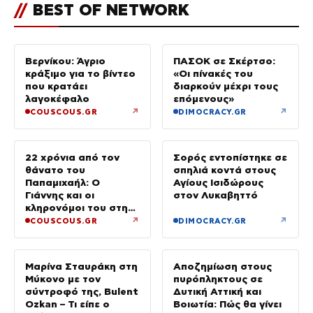
//
BEST OF NETWORK
Βερνίκου: Άγριο
ΠΑΣΟΚ σε Σκέρτσο:
κράξιμο για το βίντεο
«Οι πίνακές του
που κρατάει
διαρκούν μέχρι τους
λαγοκέφαλο
επόμενους»
↗
↗
COUSCOUS.GR
DIMOCRACY.GR
22 χρόνια από τον
Σορός εντοπίστηκε σε
θάνατο του
σπηλιά κοντά στους
Παπαμιχαήλ: Ο
Αγίους Ισιδώρους
Γιάννης και οι
στον Λυκαβηττό
κληρονόμοι του στη
διαθήκη
↗
↗
COUSCOUS.GR
DIMOCRACY.GR
Μαρίνα Σταυράκη στη
Αποζημίωση στους
Μύκονο με τον
πυρόπληκτους σε
σύντροφό της, Bulent
Δυτική Αττική και
Ozkan – Τι είπε ο
Βοιωτία: Πώς θα γίνει