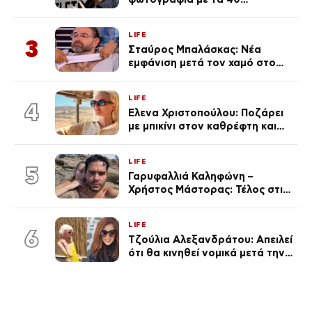
πανάκριβα αυτοκίνητα στο
γκαράζ του ξεπέρασε τα 20,7
LIFE
εκ. likes
3
Σταύρος Μπαλάσκας: Νέα
εμφάνιση μετά τον χαμό στο
«Πρωινό» (Φωτογραφία)
LIFE
4
Έλενα Χριστοπούλου: Ποζάρει
με μπικίνι στον καθρέφτη και
εντυπωσιάζει – «Χάνουμε
τουλάχιστον 25 κιλά η
LIFE
καθεμία…» (Βίντεο)
5
Γαρυφαλλιά Καληφώνη –
Χρήστος Μάστορας: Τέλος στις
φήμες χωρισμού, όλη η αλήθεια
για τη σχέση τους
LIFE
6
Τζούλια Αλεξανδράτου: Απειλεί
ότι θα κινηθεί νομικά μετά την
ανάρτηση της Δημουλίδου