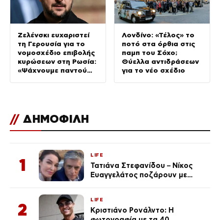
Ζελένσκι ευχαριστεί
Λονδίνο: «Τέλος» το
τη Γερουσία για το
ποτό στα όρθια στις
νομοσχέδιο επιβολής
παμπ του Σόχο;
κυρώσεων στη Ρωσία:
Θύελλα αντιδράσεων
«Ψάχνουμε παντού
για το νέο σχέδιο
για Patriot»
//
ΔΗΜΟΦΙΛΗ
LIFE
1
Τατιάνα Στεφανίδου – Νίκος
Ευαγγελάτος ποζάρουν με
μαγιό σε παραλία στην
Κεφαλονιά
LIFE
2
Κριστιάνο Ρονάλντο: Η
φωτογραφία με τα 40