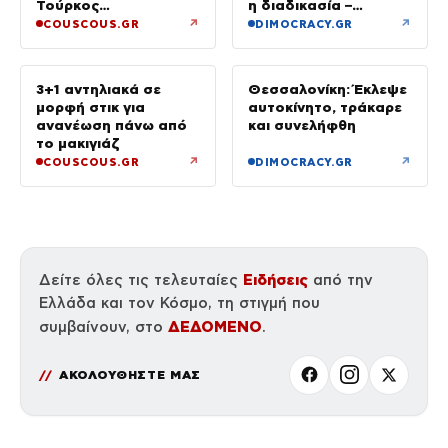
Τούρκος
η διαδικασία –
επιχειρηματίας στην
Ξεκινούν τη Δευτέρα
↗
↗
COUSCOUS.GR
DIMOCRACY.GR
κάμερα
οι αιτήσεις
3+1 αντηλιακά σε
Θεσσαλονίκη: Έκλεψε
μορφή στικ για
αυτοκίνητο, τράκαρε
ανανέωση πάνω από
και συνελήφθη
το μακιγιάζ
↗
↗
COUSCOUS.GR
DIMOCRACY.GR
Ειδήσεις
Δείτε όλες τις τελευταίες
από την
Ελλάδα και τον Κόσμο, τη στιγμή που
ΔΕΔΟΜΕΝΟ
συμβαίνουν, στο
.
ΑΚΟΛΟΥΘΗΣΤΕ ΜΑΣ