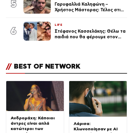
5
Γαρυφαλλιά Καληφώνη –
Χρήστος Μάστορας: Τέλος στις
φήμες χωρισμού, όλη η αλήθεια
για τη σχέση τους
LIFE
6
Στέφανος Κασσελάκης: Θέλω τα
παιδιά που θα φέρουμε στον
κόσμο να… – Αποκάλυψη για την
οικογένεια με τον Τάιλερ
//
BEST OF NETWORK
Ανδρομάχη: Κάποιοι
άντρες είναι απλά
Λάρισα:
κατώτεροι των
Κλωνοποίησαν με AI