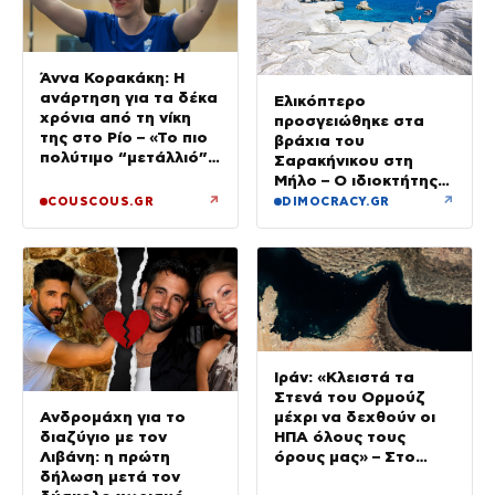
Άννα Κορακάκη: Η
ανάρτηση για τα δέκα
Ελικόπτερο
χρόνια από τη νίκη
προσγειώθηκε στα
της στο Ρίο – «Το πιο
βράχια του
πολύτιμο “μετάλλιό”
Σαρακήνικου στη
μου είναι η κόρη μου»
Μήλο – Ο ιδιοκτήτης
κατέβηκε για μπάνιο
↗
↗
COUSCOUS.GR
DIMOCRACY.GR
Ιράν: «Κλειστά τα
Στενά του Ορμούζ
Ανδρομάχη για το
μέχρι να δεχθούν οι
διαζύγιο με τον
ΗΠΑ όλους τους
Λιβάνη: η πρώτη
όρους μας» – Στο
δήλωση μετά τον
τραπέζι συμφωνία για