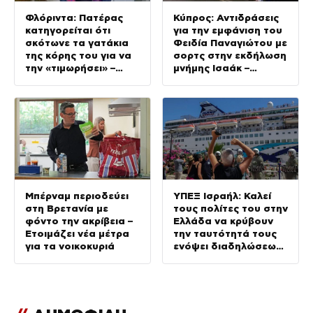
Φλόριντα: Πατέρας
Κύπρος: Αντιδράσεις
κατηγορείται ότι
για την εμφάνιση του
σκότωνε τα γατάκια
Φειδία Παναγιώτου με
της κόρης του για να
σορτς στην εκδήλωση
την «τιμωρήσει» –
μνήμης Ισαάκ –
Βίντεο από τη
Σολωμού
σύλληψη
Μπέρναμ περιοδεύει
ΥΠΕΞ Ισραήλ: Καλεί
στη Βρετανία με
τους πολίτες του στην
φόντο την ακρίβεια –
Ελλάδα να κρύβουν
Ετοιμάζει νέα μέτρα
την ταυτότητά τους
για τα νοικοκυριά
ενόψει διαδηλώσεων
σε 36 σημεία