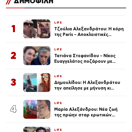
//
ΔΗΜΟΦΙΛΗ
LIFE
1
Τζούλια Αλεξανδράτου: Η κόρη
της Paris – Αποκλειστικές
φωτογραφίες
LIFE
2
Τατιάνα Στεφανίδου – Νίκος
Ευαγγελάτος ποζάρουν με
μαγιό σε παραλία στην
Κεφαλονιά
LIFE
3
Δημουλίδου: Η Αλεξανδράτου
την απείλησε με μήνυση κι
εκείνη απαντά – «Δεν σε
αναγνώρισα, όταν κατάλαβα
LIFE
ποια είσαι σοκαρίστικα»
4
Μαρία Αλεξάνδρου: Νέα ζωή
της πρώην σταρ ερωτικών
ταινιών, μητέρα ενός παιδιού με
σύντροφο επιχειρηματία
LIFE
(Φωτογραφίες)