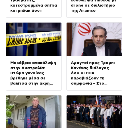
τραυματίες,
ευθύνη για επίθεση με
κατεστραμμένα σπίτια
drone σε διυλιστήριο
και μπλακ άουτ
της Aramco
Μακάβρια ανακάλυψη
Αραγτσί προς Τραμπ:
στην Αυστραλία:
Κανένας διάλογος
Πτώμα γυναίκας
όσο οι ΗΠΑ
βρέθηκε μέσα σε
παραβιάζουν τη
βαλίτσα στην άκρη
συμφωνία – Στο
δρόμου
τελικό στάδιο οι
διαπραγματεύσεις με
το Ομάν