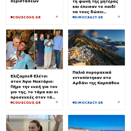
περιστάσεων
τη φωνή της μητέρας
και έπεισαν το παιδί
να τους δώσει
χρήματα και
↗
↗
COUSCOUS.GR
DIMOCRACY.GR
κοσμήματα
Παλιά πυρομαχικά
Ελίζαμπεθ Ελέτσι
εντοπίστηκαν στο
στον Άγιο Νεκτάριο:
Αρδάνι της Καρπάθου
Πήρε την ευχή για τον
γιο της, το τάμα και οι
προσευχές στον τάφο
του Αγίου
↗
↗
COUSCOUS.GR
DIMOCRACY.GR