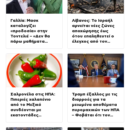
Γαλλία: Μασκ
Λίβανος: Το Ισραήλ
καταλογίζει
αρνείται νέες ζώνες
«προδοσία» στην
αποχώρησης έως
Τοντελιέ – «Δεν θα
ότου επαληθευτεί ο
πάρω μαθήματα
έλεγχος από τον
πατριωτισμού»,
λιβανικό στρατό
απαντά η ηγέτιδα των
Οικολόγων
Σαλμονέλα στις ΗΠΑ:
Τραμπ έξαλλος με τις
Πιπεριές χαλαπένιο
διαρροές για τα
από το Μεξικό
μειωμένα αποθέματα
συνδέονται με
πυρομαχικών των ΗΠΑ
εκατοντάδες
– Φοβάται ότι τον
κρούσματα
αποδυναμώνουν
απέναντι στο Ιράν