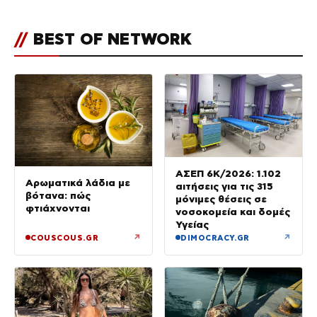
Ηλιούπολη
//
BEST OF NETWORK
ΑΣΕΠ 6Κ/2026: 1.102
Αρωματικά λάδια με
αιτήσεις για τις 315
βότανα: πώς
μόνιμες θέσεις σε
φτιάχνονται
νοσοκομεία και δομές
Υγείας
↗
↗
COUSCOUS.GR
DIMOCRACY.GR