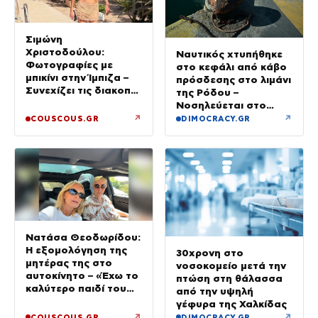
Σιμώνη
Χριστοδούλου:
Ναυτικός χτυπήθηκε
Φωτογραφίες με
στο κεφάλι από κάβο
μπικίνι στην Ίμπιζα –
πρόσδεσης στο λιμάνι
Συνεχίζει τις διακοπές
της Ρόδου –
της με τον σύζυγό
Νοσηλεύεται στο
της, Αντρέα Γεωργίου
νοσοκομείο
↗
↗
COUSCOUS.GR
DIMOCRACY.GR
Νατάσα Θεοδωρίδου:
Η εξομολόγηση της
30χρονη στο
μητέρας της στο
νοσοκομείο μετά την
αυτοκίνητο – «Έχω το
πτώση στη θάλασσα
καλύτερο παιδί του
από την υψηλή
κόσμου»
γέφυρα της Χαλκίδας
↗
↗
COUSCOUS.GR
DIMOCRACY.GR