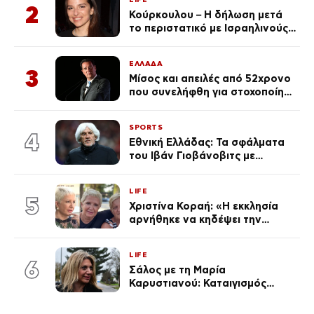
2
Κούρκουλου – Η δήλωση μετά
το περιστατικό με Ισραηλινούς:
«Φερθήκατε σαν
κακομαθημένο
ΕΛΛΑΔΑ
πλουσιοκόριτσο»
3
Μίσος και απειλές από 52χρονο
που συνελήφθη για στοχοποίηση
του Άδωνι Γεωργιάδη –
Οραματιζόταν μέρες Νεπάλ
SPORTS
στην Ελλάδα
4
Εθνική Ελλάδας: Τα σφάλματα
του Ιβάν Γιοβάνοβιτς με
Τζολάκη, Μουζακίτη, Παυλίδη
και Κωνσταντέλια «κλειδί» στον
LIFE
αποκλεισμό από το Μουντιάλ
5
Χριστίνα Κοραή: «Η εκκλησία
αρνήθηκε να κηδέψει την
αδερφή μου, που χάρισε 4
ζωές»
LIFE
6
Σάλος με τη Μαρία
Καρυστιανού: Καταιγισμός
αντιδράσεων για την ανάρτηση
για την τραγωδία στην