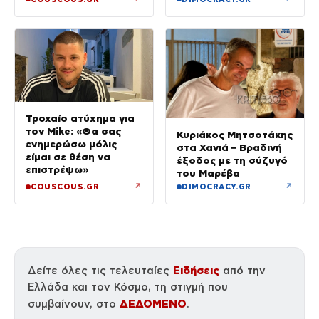
Τροχαίο ατύχημα για
τον Mike: «Θα σας
Κυριάκος Μητσοτάκης
ενημερώσω μόλις
στα Χανιά – Βραδινή
είμαι σε θέση να
έξοδος με τη σύζυγό
επιστρέψω»
του Μαρέβα
↗
↗
COUSCOUS.GR
DIMOCRACY.GR
Ειδήσεις
Δείτε όλες τις τελευταίες
από την
Ελλάδα και τον Κόσμο, τη στιγμή που
ΔΕΔΟΜΕΝΟ
συμβαίνουν, στο
.