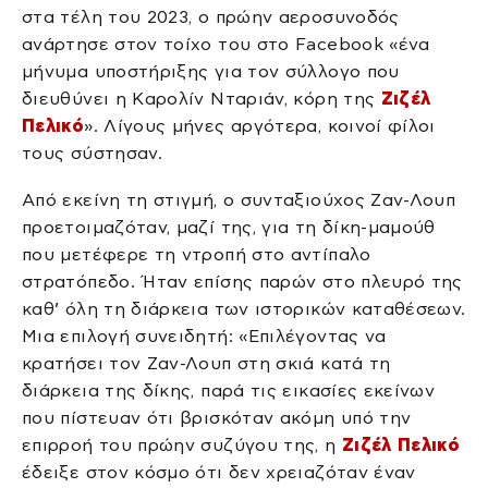
στα τέλη του 2023, ο πρώην αεροσυνοδός
ανάρτησε στον τοίχο του στο Facebook «ένα
μήνυμα υποστήριξης για τον σύλλογο που
διευθύνει η Καρολίν Νταριάν, κόρη της
Ζιζέλ
Πελικό
». Λίγους μήνες αργότερα, κοινοί φίλοι
τους σύστησαν.
Από εκείνη τη στιγμή, ο συνταξιούχος Ζαν-Λουπ
προετοιμαζόταν, μαζί της, για τη δίκη-μαμούθ
που μετέφερε τη ντροπή στο αντίπαλο
στρατόπεδο. Ήταν επίσης παρών στο πλευρό της
καθ’ όλη τη διάρκεια των ιστορικών καταθέσεων.
Μια επιλογή συνειδητή: «Επιλέγοντας να
κρατήσει τον Ζαν-Λουπ στη σκιά κατά τη
διάρκεια της δίκης, παρά τις εικασίες εκείνων
που πίστευαν ότι βρισκόταν ακόμη υπό την
επιρροή του πρώην συζύγου της, η
Ζιζέλ Πελικό
έδειξε στον κόσμο ότι δεν χρειαζόταν έναν