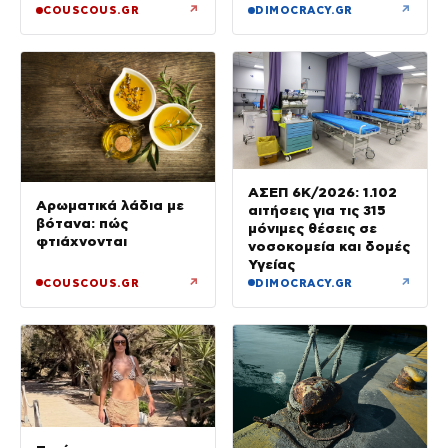
↗
↗
COUSCOUS.GR
DIMOCRACY.GR
ΑΣΕΠ 6Κ/2026: 1.102
Αρωματικά λάδια με
αιτήσεις για τις 315
βότανα: πώς
μόνιμες θέσεις σε
φτιάχνονται
νοσοκομεία και δομές
Υγείας
↗
↗
COUSCOUS.GR
DIMOCRACY.GR