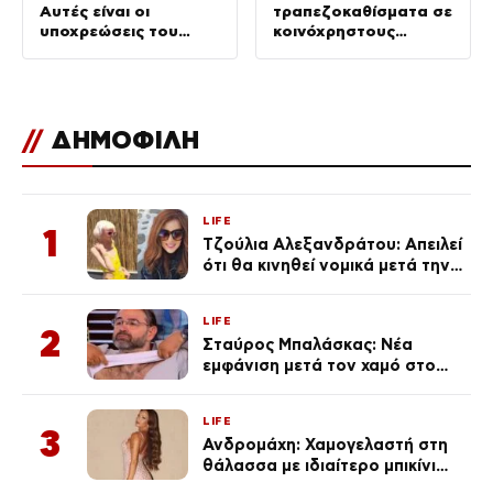
Αυτές είναι οι
τραπεζοκαθίσματα σε
υποχρεώσεις του
κοινόχρηστους
“χειριστή”
χώρους –
Απομακρύνθηκαν
πάνω από 240
//
ΔΗΜΟΦΙΛΗ
LIFE
1
Τζούλια Αλεξανδράτου: Απειλεί
ότι θα κινηθεί νομικά μετά την
ανάρτηση της Δημουλίδου
LIFE
2
Σταύρος Μπαλάσκας: Νέα
εμφάνιση μετά τον χαμό στο
«Πρωινό» (Φωτογραφία)
LIFE
3
Ανδρομάχη: Χαμογελαστή στη
θάλασσα με ιδιαίτερο μπικίνι
μετά τον χωρισμό της