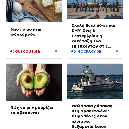
Σχολή Ευελπίδων και
Νηστίσιμο κέικ
ΣΜΥ: Στις 8
ινδοκάρυδο
Σεπτεμβρίου η
κατάταξη των
επιτυχόντων στις
Στρατιωτικές Σχολές
↗
↗
COUSCOUS.GR
DIMOCRACY.GR
Θαλάσσια ρύπανση
Πώς να μην μαυρίζει
στη Δραπετσώνα:
το αβοκάντο;
Χειροπέδες στον
πλοίαρχο
δεξαμενόπλοιου