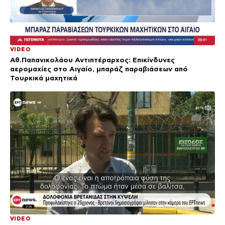
VIDEO
Αθ.Παπανικολάου Αντιπτέραρχος: Επικίνδυνες
αερομαχίες στο Αιγαίο, μπαράζ παραβιάσεων από
Τουρκικά μαχητικά
VIDEO