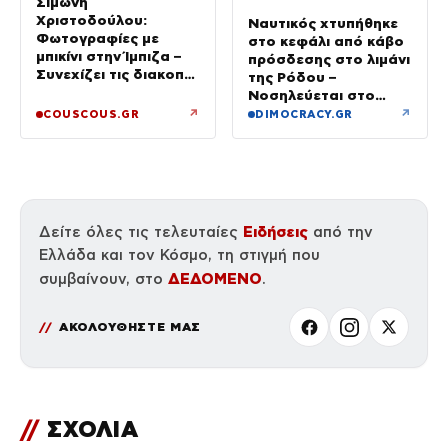
Σιμώνη
Χριστοδούλου:
Ναυτικός χτυπήθηκε
Φωτογραφίες με
στο κεφάλι από κάβο
μπικίνι στην Ίμπιζα –
πρόσδεσης στο λιμάνι
Συνεχίζει τις διακοπές
της Ρόδου –
της με τον σύζυγό
Νοσηλεύεται στο
της, Αντρέα Γεωργίου
νοσοκομείο
↗
↗
COUSCOUS.GR
DIMOCRACY.GR
Ειδήσεις
Δείτε όλες τις τελευταίες
από την
Ελλάδα και τον Κόσμο, τη στιγμή που
ΔΕΔΟΜΕΝΟ
συμβαίνουν, στο
.
ΑΚΟΛΟΥΘΗΣΤΕ ΜΑΣ
//
ΣΧΟΛΙΑ