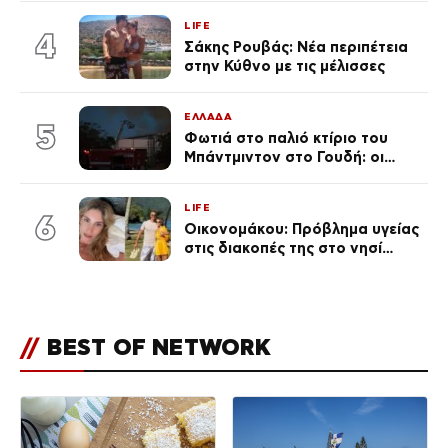
(φωτογραφία)
LIFE
4
Σάκης Ρουβάς: Νέα περιπέτεια
στην Κύθνο με τις μέλισσες
ΕΛΛΑΔΑ
5
Φωτιά στο παλιό κτίριο του
Μπάντμιντον στο Γουδή: οι
δικηγόροι των κατηγορουμένων
λένε «Η δικογραφία περιέχει
LIFE
πλήθος ελλείψεων και σοβαρών
6
Οικονομάκου: Πρόβλημα υγείας
κενών»
στις διακοπές της στο νησί
Μπόρα Μπόρα – «Έσκασε όλη η
κούραση του χειμώνα»
//
BEST OF NETWORK