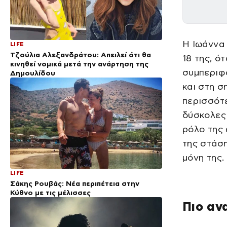
Η Ιωάννα 
LIFE
Τζούλια Αλεξανδράτου: Απειλεί ότι θα
18 της, ό
κινηθεί νομικά μετά την ανάρτηση της
συμπεριφο
Δημουλίδου
και στη σ
περισσότ
δύσκολες 
ρόλο της 
της στάση
μόνη της.
LIFE
Σάκης Ρουβάς: Νέα περιπέτεια στην
Κύθνο με τις μέλισσες
Πιο αν