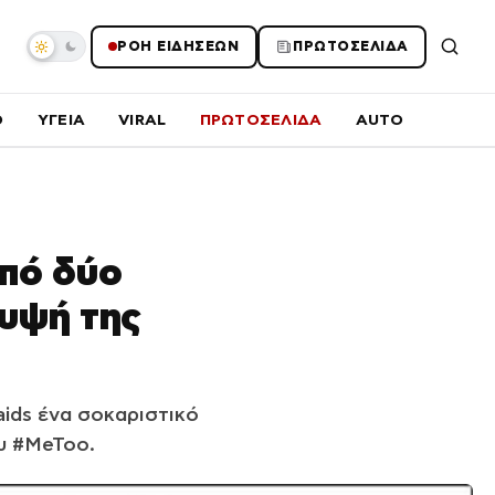
ΡΟΗ ΕΙΔΗΣΕΩΝ
ΠΡΩΤΟΣΕΛΙΔΑ
O
ΥΓΕΙΑ
VIRAL
ΠΡΩΤΟΣΕΛΙΔΑ
AUTO
πό δύο
λυψή της
ids ένα σοκαριστικό
ου #MeToo.