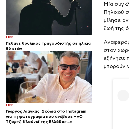
Μία συγκλ
Πηλιχού σ
μίλησε αν
ζωή της ό
LIFE
Αναφερόμε
Πέθανε θρυλικός τραγουδιστής σε ηλικία
86 ετών
στον χώρο
εξήγησε 
μπορούν ν
LIFE
Γιώργος Λιάγκας: Σχόλια στο Instagram
για τη φωτογραφία που ανέβασε – «Ο
Τζορτζ Κλούνεϊ της Ελλάδας…»