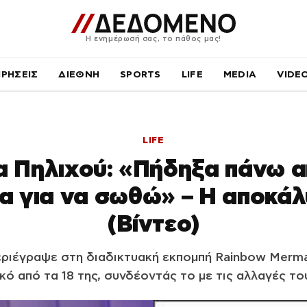
Η ενημέρωσή σας, το πάθος μας!
ΙΡΗΣΕΙΣ
ΔΙΕΘΝΗ
SPORTS
LIFE
MEDIA
VIDE
LIFE
α Πηλιχού: «Πήδηξα πάνω α
α για να σωθώ» – Η αποκά
(Βίντεο)
εριέγραψε στη διαδικτυακή εκπομπή Rainbow Merma
κό από τα 18 της, συνδέοντάς το με τις αλλαγές τ