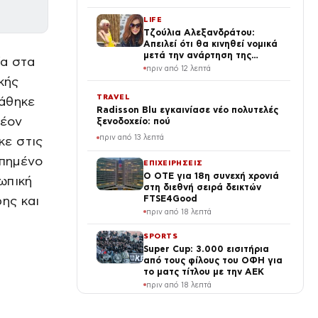
LIFE
Τζούλια Αλεξανδράτου:
Απειλεί ότι θα κινηθεί νομικά
μετά την ανάρτηση της
ία στα
Δημουλίδου
πριν από 12 λεπτά
κής
TRAVEL
τάθηκε
Radisson Blu εγκαινίασε νέο πολυτελές
λέον
ξενοδοχείο: πού
πριν από 13 λεπτά
κε στις
απημένο
ΕΠΙΧΕΙΡΗΣΕΙΣ
Ο ΟΤΕ για 18η συνεχή χρονιά
ωπική
στη διεθνή σειρά δεικτών
ης και
FTSE4Good
πριν από 18 λεπτά
SPORTS
Super Cup: 3.000 εισιτήρια
από τους φίλους του ΟΦΗ για
το ματς τίτλου με την ΑΕΚ
πριν από 18 λεπτά
ΕΛΛΑΔΑ