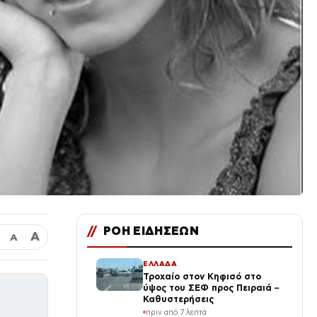
//
ΡΟΗ ΕΙΔΗΣΕΩΝ
Α
Α
ΕΛΛΑΔΑ
Τροχαίο στον Κηφισό στο
ύψος του ΣΕΦ προς Πειραιά –
Καθυστερήσεις
πριν από 7 λεπτά