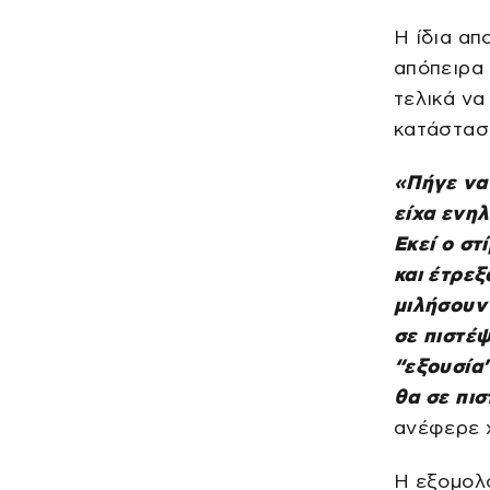
Η ίδια απ
απόπειρα
τελικά να
κατάστασ
«Πήγε να
είχα ενηλ
Εκεί ο στ
και έτρεξ
μιλήσουν 
σε πιστέψ
“εξουσία”
θα σε πισ
ανέφερε 
Η εξομολό