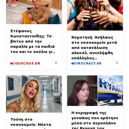
Στέφανος
Κωνσταντινίδης: Το
Κομοτηνή: Ανήλικος
βίντεο από την
στο νοσοκομείο μετά
παραλία με τα παιδιά
από κατανάλωση
του και το σχόλιο για
αλκοόλ, συνελήφθη
την ηλικία του
υπάλληλος
καταστήματος
↗
↗
COUSCOUS.GR
DIMOCRACY.GR
Η περιγραφή της
γυναίκας που κράτησε
Τούνη στο
μέσα στο αεροπλάνο
νοσοκομείο: Νύχτα
της Ryanair τον