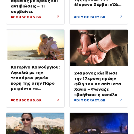
αγωνίας με ορούς και
61χρονο Σέρβο: «Όλα
αντιβιώσεις – Τι
έγιναν σε κλάσματα
συμβαίνει;
δευτερολέπτου»
↗
↗
COUSCOUS.GR
DIMOCRACY.GR
Κατερίνα Καινούργιου:
Αγκαλιά με την
24χρονος κλείδωσε
τεσσάρων μηνών
την 17χρονη πρώην
κόρη της στην Πάρο
φίλη του σε σπίτι στα
με φόντο το
Χανιά – Φώναζε
ηλιοβασίλεμα
«βοήθεια» η κοπέλα
↗
↗
COUSCOUS.GR
DIMOCRACY.GR