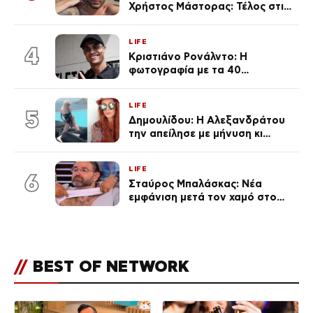
Χρήστος Μάστορας: Τέλος στις
φήμες χωρισμού, όλη η αλήθεια
για τη σχέση τους
LIFE
4
Κριστιάνο Ρονάλντο: Η
φωτογραφία με τα 40
πανάκριβα αυτοκίνητα στο
γκαράζ του ξεπέρασε τα 20,7
LIFE
εκ. likes
5
Δημουλίδου: Η Αλεξανδράτου
την απείλησε με μήνυση κι
εκείνη απαντά – «Δεν σε
αναγνώρισα, όταν κατάλαβα
LIFE
ποια είσαι σοκαρίστικα»
6
Σταύρος Μπαλάσκας: Νέα
εμφάνιση μετά τον χαμό στο
«Πρωινό» (Φωτογραφία)
//
BEST OF NETWORK