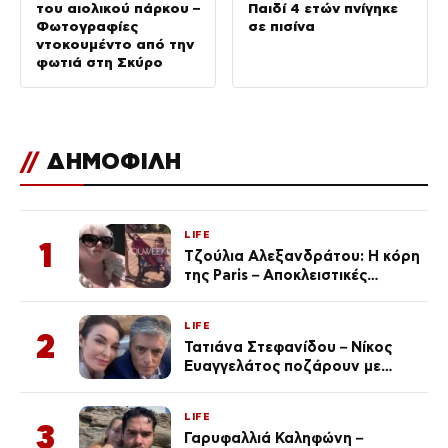
του αιολικού πάρκου –
Παιδί 4 ετών πνίγηκε
Φωτογραφίες
σε πισίνα
ντοκουμέντο από την
φωτιά στη Σκύρο
//
ΔΗΜΟΦΙΛΗ
LIFE
1
Τζούλια Αλεξανδράτου: Η κόρη
της Paris – Αποκλειστικές
φωτογραφίες
LIFE
2
Τατιάνα Στεφανίδου – Νίκος
Ευαγγελάτος ποζάρουν με
μαγιό σε παραλία στην
Κεφαλονιά
LIFE
3
Γαρυφαλλιά Καληφώνη –