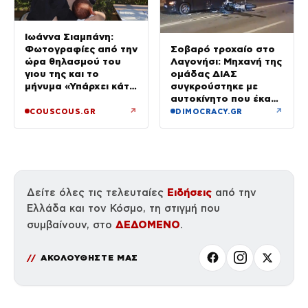
Ιωάννα Σιαμπάνη:
Σοβαρό τροχαίο στο
Φωτογραφίες από την
Λαγονήσι: Μηχανή της
ώρα θηλασμού του
ομάδας ΔΙΑΣ
γιου της και το
συγκρούστηκε με
μήνυμα «Υπάρχει κάτι
αυτοκίνητο που έκανε
μαγικό σε αυτές τις
αναστροφή – Δύο
αργές μέρες»
↗
↗
COUSCOUS.GR
DIMOCRACY.GR
αστυνομικοί
τραυματίες, βίντεο
Ειδήσεις
Δείτε όλες τις τελευταίες
από την
Ελλάδα και τον Κόσμο, τη στιγμή που
ΔΕΔΟΜΕΝΟ
συμβαίνουν, στο
.
ΑΚΟΛΟΥΘΗΣΤΕ ΜΑΣ