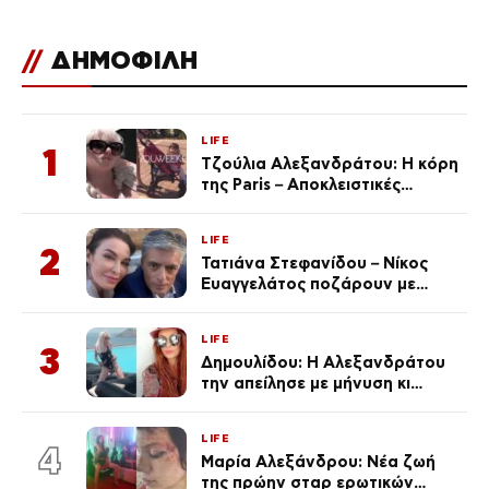
//
ΔΗΜΟΦΙΛΗ
LIFE
1
Τζούλια Αλεξανδράτου: Η κόρη
της Paris – Αποκλειστικές
φωτογραφίες
LIFE
2
Τατιάνα Στεφανίδου – Νίκος
Ευαγγελάτος ποζάρουν με
μαγιό σε παραλία στην
Κεφαλονιά
LIFE
3
Δημουλίδου: Η Αλεξανδράτου
την απείλησε με μήνυση κι
εκείνη απαντά – «Δεν σε
αναγνώρισα, όταν κατάλαβα
LIFE
ποια είσαι σοκαρίστικα»
4
Μαρία Αλεξάνδρου: Νέα ζωή
της πρώην σταρ ερωτικών