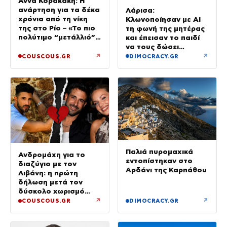
Άννα Κορακάκη: Η
ανάρτηση για τα δέκα
Λάρισα:
χρόνια από τη νίκη
Κλωνοποίησαν με AI
της στο Ρίο – «Το πιο
τη φωνή της μητέρας
πολύτιμο “μετάλλιό”
και έπεισαν το παιδί
μου είναι η κόρη μου»
να τους δώσει
χρήματα και
↗
↗
COUSCOUS.GR
DIMOCRACY.GR
κοσμήματα
Παλιά πυρομαχικά
Ανδρομάχη για το
εντοπίστηκαν στο
διαζύγιο με τον
Αρδάνι της Καρπάθου
Λιβάνη: η πρώτη
δήλωση μετά τον
δύσκολο χωρισμό
«Όποιος έχει…»
↗
↗
COUSCOUS.GR
DIMOCRACY.GR