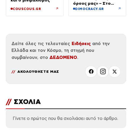
και ο μινιμαλισμός
όρους μας» – Στο
τραπέζι συμφωνία για
↗
↗
COUSCOUS.GR
DIMOCRACY.GR
το άνοιγμα
Ειδήσεις
Δείτε όλες τις τελευταίες
από την
Ελλάδα και τον Κόσμο, τη στιγμή που
ΔΕΔΟΜΕΝΟ
συμβαίνουν, στο
.
ΑΚΟΛΟΥΘΗΣΤΕ ΜΑΣ
//
ΣΧΟΛΙΑ
Γίνετε ο πρώτος που θα σχολιάσει αυτό το άρθρο.