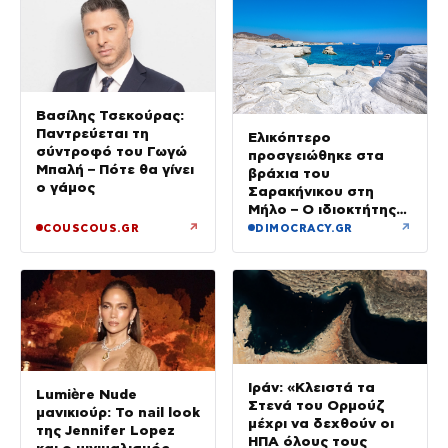
Βασίλης Τσεκούρας:
Παντρεύεται τη
Ελικόπτερο
σύντροφό του Γωγώ
προσγειώθηκε στα
Μπαλή – Πότε θα γίνει
βράχια του
ο γάμος
Σαρακήνικου στη
Μήλο – Ο ιδιοκτήτης
κατέβηκε για μπάνιο
↗
↗
COUSCOUS.GR
DIMOCRACY.GR
Ιράν: «Κλειστά τα
Lumière Nude
Στενά του Ορμούζ
μανικιούρ: Το nail look
μέχρι να δεχθούν οι
της Jennifer Lopez
ΗΠΑ όλους τους