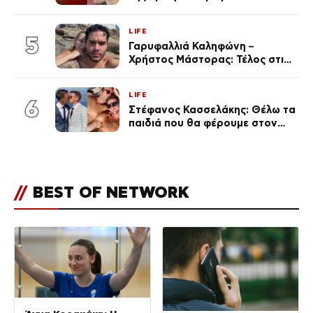
ταινιών, μητέρα ενός παιδιού με
σύντροφο επιχειρηματία
LIFE
(Φωτογραφίες)
5
Γαρυφαλλιά Καληφώνη –
Χρήστος Μάστορας: Τέλος στις
φήμες χωρισμού, όλη η αλήθεια
για τη σχέση τους
LIFE
6
Στέφανος Κασσελάκης: Θέλω τα
παιδιά που θα φέρουμε στον
κόσμο να… – Αποκάλυψη για την
οικογένεια με τον Τάιλερ
//
BEST OF NETWORK