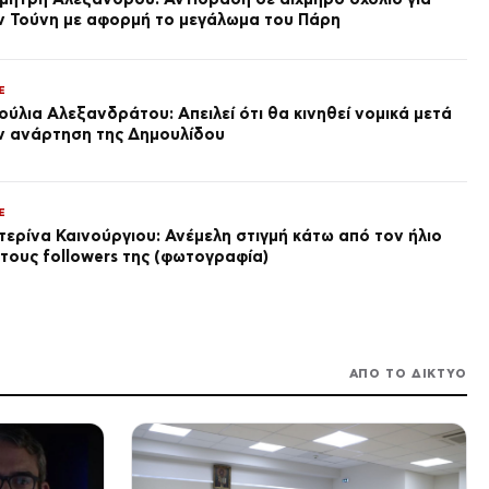
πριν από 1 ώρα
ν Τούνη με αφορμή το μεγάλωμα του Πάρη
ΔΙΕΘΝΗ
Ισπανία: Εξαρθρώθηκε δίκτυο
διακίνησης ναρκωτικών και
E
μεταναστών – 78 συλλήψεις
ούλια Αλεξανδράτου: Απειλεί ότι θα κινηθεί νομικά μετά
πριν από 2 ώρες
ν ανάρτηση της Δημουλίδου
VIRAL
Αρχαίος Έλληνας
θαλασσοπόρος που ταξίδεψε
E
στην Ινδία: το άδοξο τέλος
του
τερίνα Καινούργιου: Ανέμελη στιγμή κάτω από τον ήλιο
πριν από 2 ώρες
 τους followers της (φωτογραφία)
SPORTS
Δημήτρης Γιαννούλης: Θέλω
να παίξω στο Champions
League με τον ΠΑΟΚ
πριν από 2 ώρες
ΑΠΟ ΤΟ ΔΙΚΤΥΟ
LIFE
Παπαμιχάλη: «Μου το έπαιζε
φίλη ενώ με ήθελε για τα
βίντεο» για τη Γιούσεφ
πριν από 2 ώρες