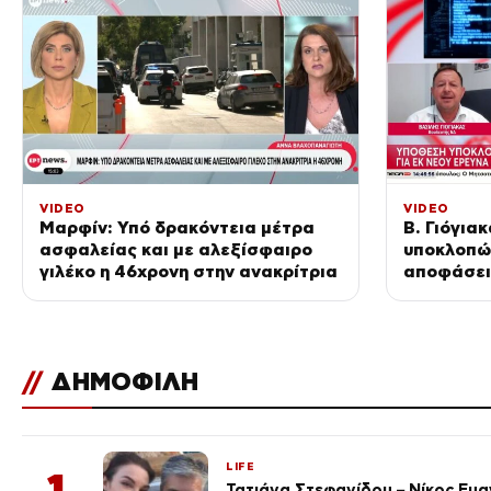
VIDEO
VIDEO
Μαρφίν: Υπό δρακόντεια μέτρα
Β. Γιόγια
ασφαλείας και με αλεξίσφαιρο
υποκλοπώ
γιλέκο η 46χρονη στην ανακρίτρια
αποφάσει
//
ΔΗΜΟΦΙΛΗ
LIFE
1
Τατιάνα Στεφανίδου – Νίκος Ευ