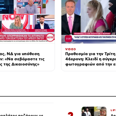
VIDEO
κας, ΝΔ για υπόθεση
Προθεσμία για την Τρίτη
ν: «Να σεβόμαστε τις
46χρονη: Κλειδί η σύγκρ
ς της Δικαιοσύνης»
φωτογραφιών από την ε
στη Marfin & διακοπές τ
LIF
2
αγγελάτος ποζάρουν με
Δη