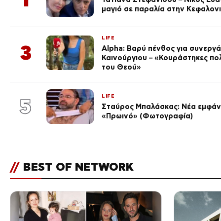
μαγιό σε παραλία στην Κεφαλον
LIFE
3
Alpha: Βαρύ πένθος για συνεργά
Καινούργιου – «Κουράστηκες πο
του Θεού»
LIFE
5
Σταύρος Μπαλάσκας: Νέα εμφάνι
«Πρωινό» (Φωτογραφία)
//
BEST OF NETWORK