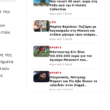
Νέο resort 60 εκατ. ευρώ στη
Ρόδο από την H Hotels
Collection
ό την
πριν από 7 λεπτά
LIFE
ουν
Μαρίνα Βερνίκου: Ποζάρει με
λαγοκέφαλο στη Μύκονο και
ιτών.
στέλνει μήνυμα «Δεν υπάρχει
λόγος να φοβόμαστε»
πριν από 9 λεπτά
SPORTS
Μάντσεστερ Σίτι δίνει
ση της
130.000.000 ευρώ για τον
Αγιούμπ Μπουαντί που
λήματα
έλαμψε στο Μουντιάλ με το
πριν από 9 λεπτά
Μαρόκο
στούν
SPORTS
ις
Ολυμπιακός, Νότιγχαμ
Φόρεστ και Ρίο Άβε δίνουν τα
«κλειδιά» στον Ζοφρέ
Μονκάντα
πριν από 13 λεπτά
ΕΛΛΑΔΑ
Τραγωδία στις Σέρρες:
Άνδρας που έχασε σύζυγο και