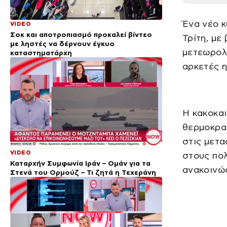
Ένα νέο κ
VIDEO
Σοκ και αποτροπιασμό προκαλεί βίντεο
Τρίτη, με
με ληστές να δέρνουν έγκυο
μετεωρολ
καταστηματάρχη
αρκετές η
Η κακοκαι
θερμοκρα
στις μετα
VIDEO
στους πολ
Καταρχήν Συμφωνία Ιράν – Ομάν για τα
ανακοινώ
Στενά του Ορμούζ – Τι ζητά η Τεχεράνη