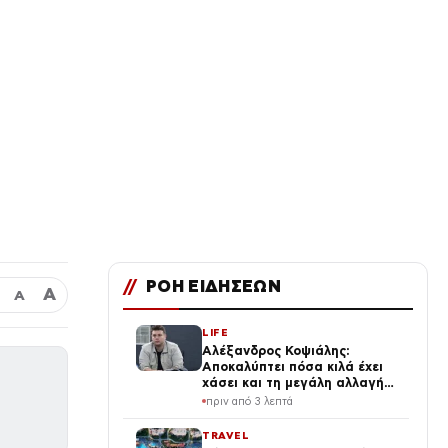
//
ΡΟΗ ΕΙΔΗΣΕΩΝ
Α
Α
LIFE
Αλέξανδρος Κοψιάλης:
Αποκαλύπτει πόσα κιλά έχει
χάσει και τη μεγάλη αλλαγή
στην εμφάνισή του (Βίντεο)
πριν από 3 λεπτά
TRAVEL