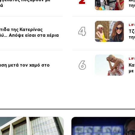
ιά
τη
LIF
4
τιδα της Κατερίνας
Τζ
λύ… Απόψε είσαι στα χέρια
τη
LIF
6
ση μετά τον χαμό στο
Κα
με