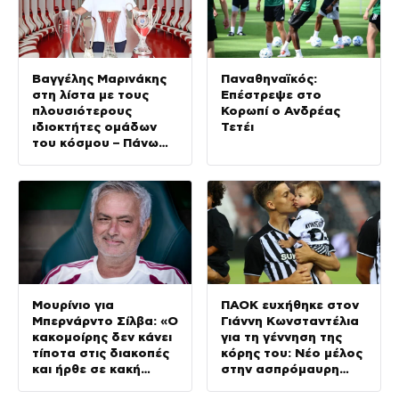
Βαγγέλης Μαρινάκης
Παναθηναϊκός:
στη λίστα με τους
Επέστρεψε στο
πλουσιότερους
Κορωπί ο Ανδρέας
ιδιοκτήτες ομάδων
Τετέι
του κόσμου – Πάνω
από τον Φλορεντίνο
Πέρεθ της Ρεάλ
Μαδρίτης
Μουρίνιο για
ΠΑΟΚ ευχήθηκε στον
Μπερνάρντο Σίλβα: «Ο
Γιάννη Κωνσταντέλια
κακομοίρης δεν κάνει
για τη γέννηση της
τίποτα στις διακοπές
κόρης του: Νέο μέλος
και ήρθε σε κακή
στην ασπρόμαυρη
φυσική κατάσταση»
οικογένεια