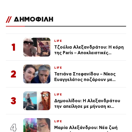
//
ΔΗΜΟΦΙΛΗ
LIFE
1
Τζούλια Αλεξανδράτου: Η κόρη
της Paris – Αποκλειστικές
φωτογραφίες
LIFE
2
Τατιάνα Στεφανίδου – Νίκος
Ευαγγελάτος ποζάρουν με
μαγιό σε παραλία στην
Κεφαλονιά
LIFE
3
Δημουλίδου: Η Αλεξανδράτου
την απείλησε με μήνυση κι
εκείνη απαντά – «Δεν σε
αναγνώρισα, όταν κατάλαβα
LIFE
ποια είσαι σοκαρίστικα»
4
Μαρία Αλεξάνδρου: Νέα ζωή