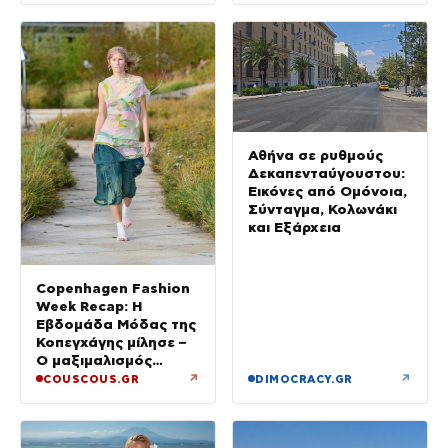
Αθήνα σε ρυθμούς
Δεκαπενταύγουστου:
Εικόνες από Ομόνοια,
Σύνταγμα, Κολωνάκι
και Εξάρχεια
Copenhagen Fashion
Week Recap: Η
Εβδομάδα Μόδας της
Κοπεγχάγης μίλησε –
Ο μαξιμαλισμός
επιστρέφει
↗
↗
COUSCOUS.GR
DIMOCRACY.GR