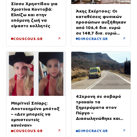
Σίσσυ Χρηστίδου για
Χριστίνα Κοντοβά:
Άκης Σκέρτσος: Οι
Ελπίζω και στην
καταθέσεις φυσικών
επόμενη ζωή να
προσώπων αυξήθηκαν
είμαστε κολλητές
από 106,4 δισ. ευρώ
σε 148,7 δισ. ευρώ
από τον Δεκέμβριο
↗
↗
COUSCOUS.GR
DIMOCRACY.GR
του 2018 έως το 2025
42χρονη σε σοβαρό
τροχαίο τα
Μπρίτνεϊ Σπίαρς:
ξημερώματα στον
Αποτυχημένο μπότοξ
Πύργο –
– «Δεν μπορείς να
Διασωληνώθηκε και
εμπιστευτείς
μεταφέρθηκε στο Ρίο
κανέναν»
↗
↗
COUSCOUS.GR
DIMOCRACY.GR