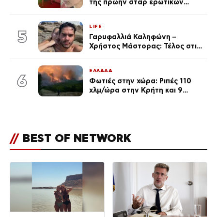
της πρώην σταρ ερωτικών
ταινιών, μητέρα ενός παιδιού με
σύντροφο επιχειρηματία
LIFE
(Φωτογραφίες)
5
Γαρυφαλλιά Καληφώνη –
Χρήστος Μάστορας: Τέλος στις
φήμες χωρισμού, όλη η αλήθεια
για τη σχέση τους
ΕΛΛΑΔΑ
6
Φωτιές στην χώρα: Ριπές 110
χλμ/ώρα στην Κρήτη και 9
μποφόρ τη Δευτέρα – Πάνω από
400 πυρκαγιές μέσα σε 10
ημέρες
//
BEST OF NETWORK