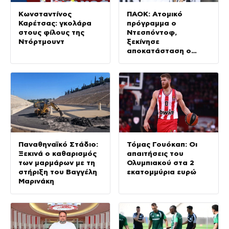
Κωνσταντίνος
ΠΑΟΚ: Ατομικό
Καρέτσας: γκολάρα
πρόγραμμα ο
στους φίλους της
Ντεσπόντοφ,
Ντόρτμουντ
ξεκίνησε
αποκατάσταση ο
Μεϊτέ
Παναθηναϊκό Στάδιο:
Τόμας Γουόκαπ: Οι
Ξεκινά ο καθαρισμός
απαιτήσεις του
των μαρμάρων με τη
Ολυμπιακού στα 2
στήριξη του Βαγγέλη
εκατομμύρια ευρώ
Μαρινάκη