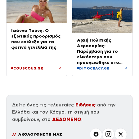
Ιωάννα Τούνη: Ο
εξωτικός προορισμός
Αρχή Πολιτικής
που επέλεξε για τα
Αεροπορίας:
φετινά γενέθλιά της
Παρέμβαση για το
ελικόπτερο που
προσγειώθηκε στο
Σαρακήνικο της
↗
↗
COUSCOUS.GR
DIMOCRACY.GR
Μήλου – Τι προβλέπει
ο νόμος
Ειδήσεις
Δείτε όλες τις τελευταίες
από την
Ελλάδα και τον Κόσμο, τη στιγμή που
ΔΕΔΟΜΕΝΟ
συμβαίνουν, στο
.
ΑΚΟΛΟΥΘΗΣΤΕ ΜΑΣ