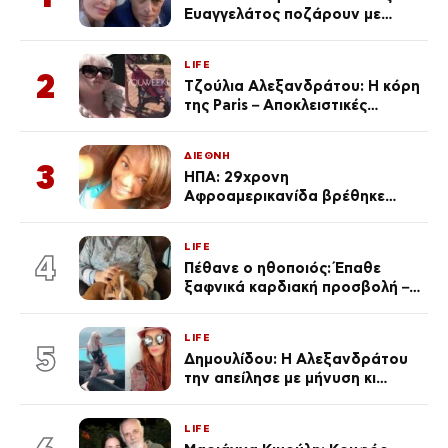
Ευαγγελάτος ποζάρουν με
μαγιό σε παραλία στην
Κεφαλονιά
LIFE
2
Τζούλια Αλεξανδράτου: Η κόρη
της Paris – Αποκλειστικές
φωτογραφίες
ΔΙΕΘΝΗ
3
ΗΠΑ: 29χρονη
Αφροαμερικανίδα βρέθηκε
απαγχονισμένη σε δέντρο στον
Μισισιπή
LIFE
4
Πέθανε ο ηθοποιός: Έπαθε
ξαφνικά καρδιακή προσβολή – Η
ανακοίνωση της συζύγου του
LIFE
5
Δημουλίδου: Η Αλεξανδράτου
την απείλησε με μήνυση κι
εκείνη απαντά – «Δεν σε
αναγνώρισα, όταν κατάλαβα
LIFE
ποια είσαι σοκαρίστικα»