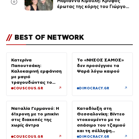
6
Μαριάννα Κιμούλη: Κρυφός
έρωτας της κόρης του Γιώργου,
είναι μαζί 4 χρόνια,
φωτογραφίες του
//
BEST OF NETWORK
Κατερίνα
Το «ΝΗΣΟΣ ΣΑΜΟΣ»
Παπουτσάκη:
δεν προσέγγισε τα
Καλοκαιρινή εμφάνιση
Ψαρά λόγω καιρού
με μαγιό
τραγουδώντας το
«Καλοκαιρινά
↗
↗
COUSCOUS.GR
DIMOCRACY.GR
Ραντεβού»
Ναταλία Γερμανού: Η
Καταδίωξη στη
61χρονη με το μπικίνι
Θεσσαλονίκη: Βίντεο
στις διακοπές της
ντοκουμέντο με το
χωρίς άντρα
σπάσιμο του τζαμιού
και τη σύλληψη
37χρονου με
↗
↗
COUSCOUS.GR
DIMOCRACY.GR