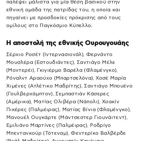
παλέψει μάλιστα για μία θέση βασικού στην
εθνική ομάδα της πατρίδας του, η οποία και
πηγαίνει με προσδοκίες πρόκρισης από τους
ομίλους στο Παγκόσμιο Κύπελλο.
Η αποστολή της εθνικής Ουρουγουάης
Σέρχιο Ροσέτ (Ιντερνασιονάλ), Φερνάντο
Μουσλέρα (Εστουδιάντες), Σαντιάγο Μέλε
(Μοντερέι), Γκιγιέρμο Βαρέλα (Φλαμένγκο),
Ρόναλντ Αραούχο (Μπαρτσελόνα), Χοσέ Μαρία
Χιμένες (Ατλέτικο Μαδρίτης), Σαντιάγο Μπουένο
(Γουλβερχάμπτον), Σεμπαστιάν Κάσερες
(Αμέρικα), Ματίας Ολιβέρα (Νάπολι), Χοακίν
Πικέρες (Παλμέιρας), Ματίας Βίνια (Φλαμένγκο),
Μανουέλ Ουγκάρτε (Μάντσεστερ Γιουνάιτεντ),
Εμιλιάνο Μαρτίνες (Παλμέιρας), Ροδρίγο
Μπεντανκούρ (Τότεναμ), Φεντερίκο Βαλβέρδε
(Ρεάλ Μαδρίτης), Αγκουστίν Κανόμπιο