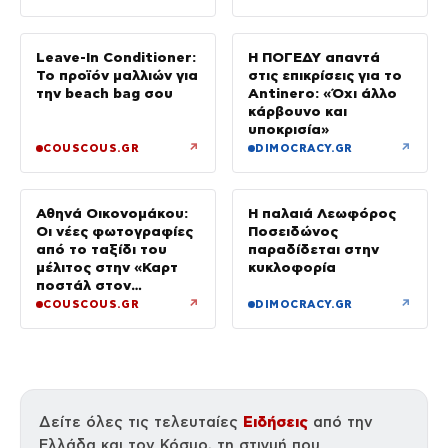
κλεμμένο Ι.Χ.
Leave-In Conditioner:
Η ΠΟΓΕΔΥ απαντά
Το προϊόν μαλλιών για
στις επικρίσεις για το
την beach bag σου
Antinero: «Όχι άλλο
κάρβουνο και
υποκρισία»
↗
↗
COUSCOUS.GR
DIMOCRACY.GR
Αθηνά Οικονομάκου:
Η παλαιά Λεωφόρος
Οι νέες φωτογραφίες
Ποσειδώνος
από το ταξίδι του
παραδίδεται στην
μέλιτος στην «Καρτ
κυκλοφορία
ποστάλ στον
παράδεισο»
↗
↗
COUSCOUS.GR
DIMOCRACY.GR
Ειδήσεις
Δείτε όλες τις τελευταίες
από την
Ελλάδα και τον Κόσμο, τη στιγμή που