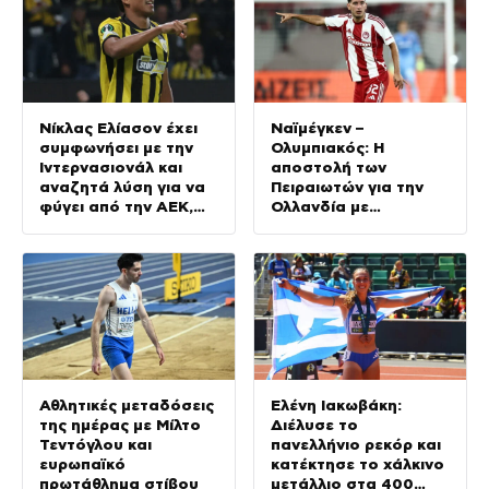
Νίκλας Ελίασον έχει
Ναϊμέγκεν –
συμφωνήσει με την
Ολυμπιακός: Η
Ιντερνασιονάλ και
αποστολή των
αναζητά λύση για να
Πειραιωτών για την
φύγει από την ΑΕΚ,
Ολλανδία με
γράφουν στη
Σαντιάγκο Έσε
Βραζιλία
Αθλητικές μεταδόσεις
Ελένη Ιακωβάκη:
της ημέρας με Μίλτο
Διέλυσε το
Τεντόγλου και
πανελλήνιο ρεκόρ και
ευρωπαϊκό
κατέκτησε το χάλκινο
πρωτάθλημα στίβου
μετάλλιο στα 400