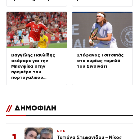
μέτρα με εμπόδια στο
παγκόσμιο
πρωτάθλημα Κ20
Βαγγέλης Παυλίδης
Στέφανος Τσιτσιπάς
σκόραρε για την
στο κυρίως ταμπλό
Μπενφίκα στην
του Σινσινάτι
πρεμιέρα του
πορτογαλικού
πρωταθλήματος
//
ΔΗΜΟΦΙΛΗ
LIFE
1
Τατιάνα Στεφανίδου – Νίκος